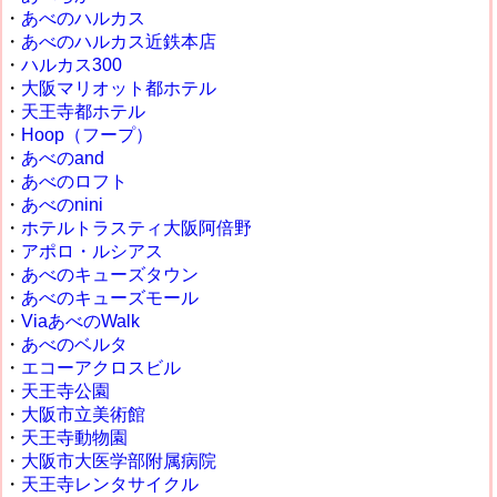
・
あべのハルカス
・
あべのハルカス近鉄本店
・
ハルカス300
・
大阪マリオット都ホテル
・
天王寺都ホテル
・
Hoop（フープ）
・
あべのand
・
あべのロフト
・
あべのnini
・
ホテルトラスティ大阪阿倍野
・
アポロ・ルシアス
・
あべのキューズタウン
・
あべのキューズモール
・
ViaあべのWalk
・
あべのベルタ
・
エコーアクロスビル
・
天王寺公園
・
大阪市立美術館
・
天王寺動物園
・
大阪市大医学部附属病院
・
天王寺レンタサイクル