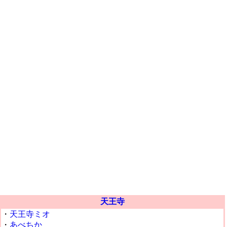
天王寺
・
天王寺ミオ
・
あべちか