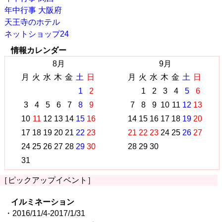
年中行事 大阪府
天王寺のホテル
ネットショップ24
情報カレンダー
8月
9月
月
火
水
木
金
土
日
月
火
水
木
金
土
日
1
2
1
2
3
4
5
6
3
4
5
6
7
8
9
7
8
9
10
11
12
13
10
11
12
13
14
15
16
14
15
16
17
18
19
20
17
18
19
20
21
22
23
21
22
23
24
25
26
27
24
25
26
27
28
29
30
28
29
30
31
［ピックアップイベント］
イルミネーション
・2016/11/4-2017/1/31