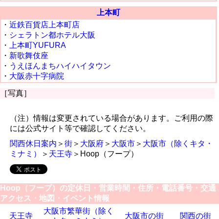
上本町
・
近鉄百貨店上本町店
・
シェラトン都ホテル大阪
・
上本町YUFURA
・
新歌舞伎座
・
うえほんまちハイハイタウン
・
大阪赤十字病院
［写真］
（注）情報は変更されている場合があります。ご利用の際
には公式サイト等で確認してください。
関西休日案内
＞
街
＞
大阪府
＞
大阪市
＞
大阪市（除くキタ・
ミナミ）
＞
天王寺
＞Hoop（フープ）
Hoop（フープ）の定休日・営業時間・住所・電話番号・交通
アクセス・地図・イベント情報
大阪市繁華街（除く
天王寺
大阪市の街
関西の街