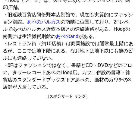
・Hoop（フープ）は、天王寺にあるファッションビル。約
60店舗。
・旧近鉄百貨店阿倍野本店別館で、現在も実質的にファッシ
ョン別館。
あべのハルカス
の南隣に位置しており、2Fレベ
ルであべのハルカス近鉄本店との連絡通路がある。Hoopの
南側には生活雑貨別館の
あべのand
がある。
・レストラン街（約10店舗）は商業施設では通常最上階にあ
るが、ここでは地下階にある。なお地下は地下鉄にも他のビ
ルにも連絡していない。
・6Fはファッションではなく、書籍とCD・DVDなどのフロ
ア。タワーレコードあべのHoop店、カフェ併設の書籍・雑
貨店のスタンダードブックストアあべの、画材のカワチの3
店舗が入居している。
［スポンサード リンク］