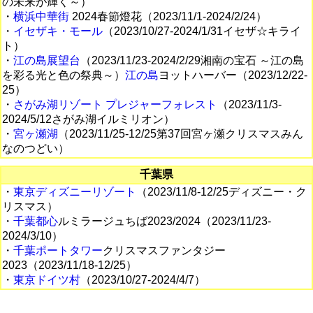
の未来が輝く～）
・
横浜中華街
2024春節燈花（2023/11/1-2024/2/24）
・
イセザキ・モール
（2023/10/27-2024/1/31イセザ☆キライ
ト）
・
江の島展望台
（2023/11/23-2024/2/29湘南の宝石 ～江の島
を彩る光と色の祭典～）
江の島
ヨットハーバー（2023/12/22-
25）
・
さがみ湖リゾート プレジャーフォレスト
（2023/11/3-
2024/5/12さがみ湖イルミリオン）
・
宮ヶ瀬湖
（2023/11/25-12/25第37回宮ヶ瀬クリスマスみん
なのつどい）
千葉県
・
東京ディズニーリゾート
（2023/11/8-12/25ディズニー・ク
リスマス
）
・
千葉都心
ルミラージュちば2023/2024（2023/11/23-
2024/3/10）
・
千葉ポートタワー
クリスマスファンタジー
2023（2023/11/18-12/25）
・
東京ドイツ村
（2023/10/27-2024/4/7）