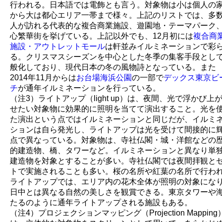
行われる。日本語では電飾とも言う。対象物は小は個人の
から大は都心エリア一帯まで様々。上記のリストでは、多
人が訪れる代表的な複合商業施設、遊園地・テーマパーク
心繁華街を挙げている。上記以外でも、12月初には
複合商
施設・アウトレットモール
は軒並みイルミネーションで彩
る。クリスマスシーズンを中心とした冬季の集客手段とし
般化しており、現代日本の冬の風物詩となっている。また
2014年11月からは
お台場海浜公園
の一部で
デックス東京ビ
チ
が通年イルミネーションを行っている。
（注3）ライトアップ（light up）は、夜間、光で浮かび上
せたい対象物に効果的に照明を当てて演出すること。光を
た演出という点ではイルミネーションと同じだが、イルミ
ションは自ら発光し、ライトアップは光を受けて間接的に
点で異なっている。対象物は、寺社仏閣・城・洋館などの
的建造物、橋、タワーなど。イルミネーションと異なり単
建造物を対象とすることが多い。寺社仏閣では夜間拝観と
トで実施されることも多い。桜の名所や紅葉の名所で行わ
ライトアップでは、エリア内の花木全体が照明の対象にな
日中とは異なる自然の美しさを観賞できる。東京タワーや
たるのように通年ライトアップされる施設もある。
（注4）プロジェクションマッピング（Projection Mapping