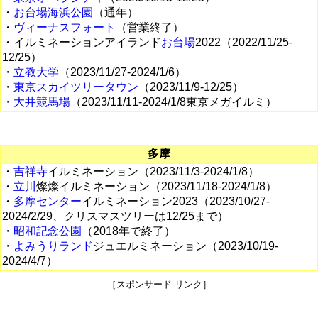
・
お台場海浜公園
（通年）
・
ヴィーナスフォート
（営業終了）
・イルミネーションアイランド
お台場
2022（2022/11/25-
12/25）
・
立教大学
（2023/11/27-2024/1/6）
・
東京スカイツリータウン
（2023/11/9-12/25）
・
大井競馬場
（2023/11/11-2024/1/8東京メガイルミ）
多摩
・
吉祥寺
イルミネーション（2023/11/3-2024/1/8）
・
立川
燦燦イルミネーション（2023/11/18-2024/1/8）
・
多摩センター
イルミネーション2023（2023/10/27-
2024/2/29、クリスマスツリーは12/25まで）
・
昭和記念公園
（2018年で終了）
・
よみうりランド
ジュエルミネーション（2023/10/19-
2024/4/7）
［スポンサード リンク］