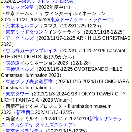
2024/2/14
東京ミッドタウン日比谷
）
・
カレッタ汐留
（2022年度中止）
・東京ドームシティ ウィンターイルミネーション
2023（11/21-2024/2/29
東京ドームシティ
・
ラクーア
）
・
六本木ヒルズ
クリスマス（2023/11/25-12/25）
・
東京ミッドタウン
ウインターライツ（2023/11/16-12/25）
・
アークヒルズ
（2023/11/17-12/25 ARK HILLS CHRISTMAS
2023）
・
恵比寿ガーデンプレイス
（2023/11/11-2024/1/8 Baccarat
ETERNAL LIGHTS -歓びのかたち）
・
表参道
イルミネーション2023（12/1-28）
・
表参道ヒルズ
（2023/11/9-12/25 OMOTESANDO HILLS
Christmas Illumination 2023）
・
東急プラザ表参道原宿
（2023/11/16-2024/1/14 OMOHARA
Christmas illumination-）
・
東京タワー
（2023/11/3-2024/2/18 TOKYO TOWER CITY
LIGHT FANTASIA ~2023 Winter~）
・西新宿街ぐるみプロジェクト illumination museum
2023（
新宿西口
2023/11/13-12/25）
・新宿ミナミルミ（2023/11/17-2024/2/14
新宿サザンテラ
ス
・
タカシマヤ タイムズスクエア
）
・
東京オペラシティ
（2023/10/15-12/25）