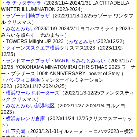
・
ラ チッタデッラ
（2023/11/4-2024/1/31 LA CITTADELLA
WINTER ILLUMINATION 2023-2024）
・
ラゾーナ川崎プラザ
（2022/11/18-12/25ラゾーナ ワンダフ
ル クリスマス）
・
みなとみらい
2023/11/9-2024/2/11ヨコハマミライト2023～
みらいを照らす、光のまち～）
・TOWERS Milight UP 2023（
みなとみらい
2023/12/22）
・
クィーンズスクエア横浜
クリスマス2023（2023/11/2-
12/25）
・
ランドマークプラザ
・
MARK IS みなとみらい
（2023/11/7-
12/25 YOKOHAMA MINATOMIRAI CHRISTMAS 2023 ワーナ
ー・ブラザース 100th ANNIVERSARY -power of Story-）
・
パシフィコ横浜
ウィンターイルミネーション
2023（2023/11/17-2024/2/25）
・
横浜ワールドポーターズ
（2022/11/3-12/25ファンタスティ
ック クリスマス）
・
みなとみらい新港地区
（2023/11/27-2024/1/4 ヨルノヨ
2023）
・
横浜赤レンガ倉庫
（2023/11/24-12/25クリスマスマーケッ
ト）
・
山下公園
（2023/12/1-31イルミーヌ・ヨコハマ2023～横浜