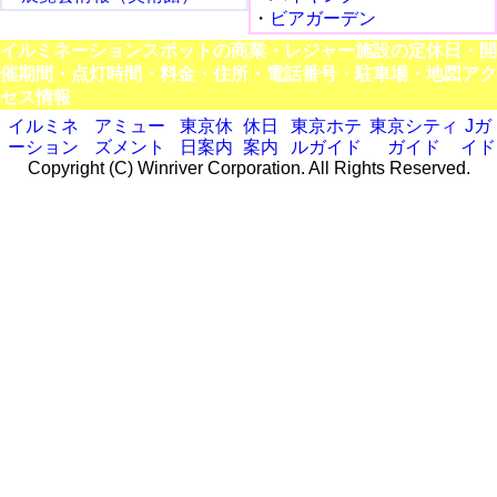
・
ビアガーデン
イルミネーションスポットの商業・レジャー施設の定休日・開
催期間・点灯時間・料金・住所・電話番号・駐車場・地図アク
セス情報
イルミネ
アミュー
東京休
休日
東京ホテ
東京シティ
Jガ
ーション
ズメント
日案内
案内
ルガイド
ガイド
イド
Copyright (C) Winriver Corporation. All Rights Reserved.