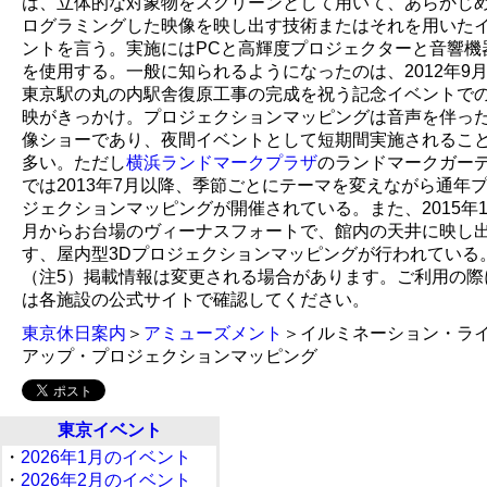
は、立体的な対象物をスクリーンとして用いて、あらかじ
ログラミングした映像を映し出す技術またはそれを用いた
ントを言う。実施にはPCと高輝度プロジェクターと音響機
を使用する。一般に知られるようになったのは、2012年9
東京駅の丸の内駅舎復原工事の完成を祝う記念イベントで
映がきっかけ。プロジェクションマッピングは音声を伴っ
像ショーであり、夜間イベントとして短期間実施されるこ
多い。ただし
横浜ランドマークプラザ
のランドマークガー
では2013年7月以降、季節ごとにテーマを変えながら通年
ジェクションマッピングが開催されている。また、2015年1
月からお台場のヴィーナスフォートで、館内の天井に映し
す、屋内型3Dプロジェクションマッピングが行われている
（注5）掲載情報は変更される場合があります。ご利用の際
は各施設の公式サイトで確認してください。
東京休日案内
＞
アミューズメント
＞イルミネーション・ラ
アップ・プロジェクションマッピング
東京イベント
・
2026年1月のイベント
・
2026年2月のイベント