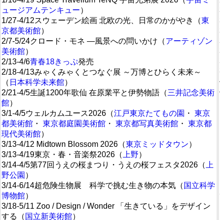
ュージアムテンキュー
）
1/27-4/12スウェーデン絵画 北欧の光、日常のかがやき（
東
京都美術館
）
2/7-5/24クロード・モネ —風景への問いかけ（
アーティゾン
美術館
）
2/13-4/6
青春18きっぷ
発売
2/18-4/13みゃくみゃくとつなぐ展 ～万博とひらく未来～
（
日本科学未来館
）
2/21-4/5生誕1200年歌仙 在原業平と伊勢物語（
三井記念美術
館
）
3/1-4/5ウェルカムユース2026（
江戸東京たてもの園
・
東京
都美術館
・
東京都庭園美術館
・
東京都写真美術館
・
東京都
現代美術館
）
3/13-4/12 Midtown Blossom 2026（
東京ミッドタウン
）
3/13-4/19東京・春・音楽祭2026（
上野
）
3/14-4/5第77回うえの桜まつり・うえの桜フェスタ2026（
上
野公園
）
3/14-6/14超危険生物展 科学で挑む生き物の本気（
国立科学
博物館
）
3/18-5/11 Zoo / Design / Wonder 「生きている」をデザイン
する（
国立新美術館
）