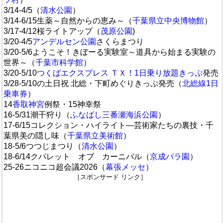
3/14-4/5（
清水公園
）
3/14-6/15生薬～自然からの恵み～（
千葉県立中央博物館
）
3/17-4/12桜ライトアップ（
茂原公園
)
3/20-4/5
アンデルセン公園
さくらまつり
3/20-5/6ようこそ！きぼーる実験室～道具から始まる実験の
世界～（
千葉市科学館
）
3/20-5/10
つくばエクスプレス ＴＸ！1日乗り放題きっぷ
発売
3/28-5/10の土日祝 北総・下町めぐりきっぷ発売（
北総線1日
乗車券
）
14
香取神宮
例祭・15神幸祭
な
16-5/31潮干狩り（
ふなばし三番瀬海浜公園
）
17-6/15コレクション・ハイライト―芸術家たちの裏技・千
葉県美の隠し味（
千葉県立美術館
）
18-5/6つつじまつり（
清水公園
）
18-6/14クパレット オブ カーニバル（
京成バラ園
）
25-26ニコニコ超会議2026（
幕張メッセ
）
［スポンサード リンク］