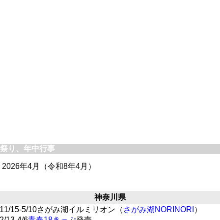
祭り、年中行事
＞2026年4月（令和8年4月）
神奈川県
11/15-5/10さがみ湖イルミリオン（
さがみ湖NORINORI
）
2/13-4/6
青春18きっぷ
発売