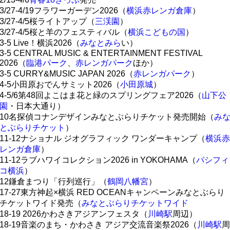
3/27-4/19フラワーガーデン2026（
横浜赤レンガ倉庫
）
3/27-4/5桜ライトアップ（
三渓園
）
3/27-4/5桜と羊のフェスティバル（
横浜こどもの国
）
3-5 Live！横浜2026（
みなとみら
い）
3-5 CENTRAL MUSIC & ENTERTAINMENT FESTIVAL
2026（
臨港パーク
、
赤レンガパーク
ほか）
3-5 CURRY&MUSIC JAPAN 2026（
赤レンガパーク
）
4-5小田原おでんサミット2026（
小田原城
）
4-5/6第48回よこはま花と緑のスプリングフェア2026（
山下公
園
・日本大通り）
10名探偵コナンデザインみなとぶらりチケット発売開始（
み
とぶらりチケット
）
11-12ナショナル ジオグラフィック ワンダーキャンプ（
横浜赤
レンガ倉庫
）
11-12ラブハワイコレクション2026 in YOKOHAMA（
パシフィ
コ横浜
）
12鎌倉まつり「行列巡行」（
鶴岡八幡宮
）
17-27東方神起×横浜 RED OCEANキャンペーンみなとぶらり
チケットワイド発売（
みなとぶらりチケットワイド
18-19 2026かわさきアジアンフェスタ（
川崎駅
周辺）
18-19音楽のまち・かわさき アジア交流音楽祭2026（
川崎駅
周