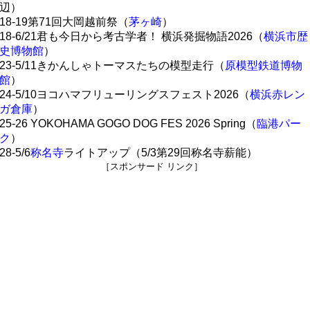
辺）
18-19第71回大岡越前祭（
茅ヶ崎
）
18-6/21君も今日から考古学者！ 横浜発掘物語2026（
横浜市歴
史博物館
）
23-5/11きかんしゃトーマスたちの模型走行（
原模型鉄道博物
館
）
24-5/10ヨコハマフリューリングスフェスト2026（
横浜赤レン
ガ倉庫
）
25-26 YOKOHAMA GOGO DOG FES 2026 Spring（
臨港パー
ク
）
28-5/6
称名寺
ライトアップ（5/3第29回称名寺薪能）
［スポンサード リンク］