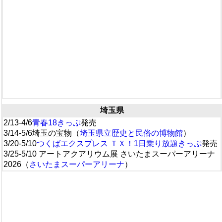
埼玉県
2/13-4/6
青春18きっぷ
発売
3/14-5/6埼玉の宝物（
埼玉県立歴史と民俗の博物館
）
3/20-5/10
つくばエクスプレス ＴＸ！1日乗り放題きっぷ
発売
3/25-5/10 アートアクアリウム展 さいたまスーパーアリーナ
2026（
さいたまスーパーアリーナ
）