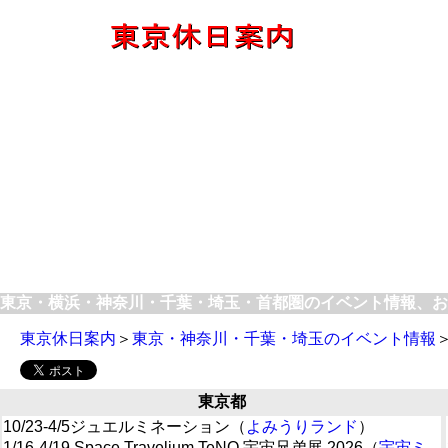
東京・横浜・神奈川・千葉・埼玉・首都圏のイベント情報、お
東京休日案内
＞
東京・神奈川・千葉・埼玉のイベント情報
東京都
10/23-4/5ジュエルミネーション（
よみうりランド
）
1/16-4/19 Space Travelium TeNQ 宇宙兄弟展 2026（
宇宙ミ