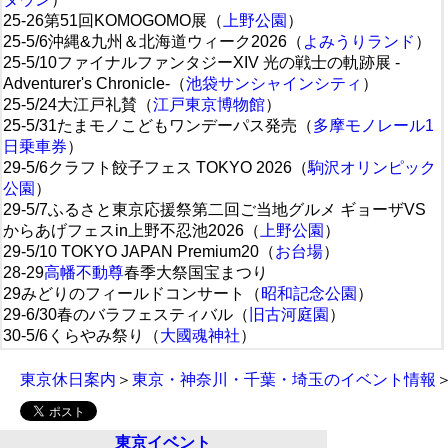
25-26第51回KOMOGOMO展（
上野公園
）
25-5/6沖縄&九州＆北海道ウィーク2026（
よみうりランド
）
25-5/10ファイナルファンタジーXIV 光の戦士の軌跡展 -
Adventurer's Chronicle-（
池袋サンシャインシティ
）
25-5/24大江戸礼賛（
江戸東京博物館
）
25-5/31たまモノこどもワンデーパス発売（
多摩モノレール1
日乗車券
）
29-5/6クラフト餃子フェス TOKYO 2026（
駒沢オリンピック
公園
）
29-5/7ふるさと東京応援祭第二回ご当地グルメ ギョーザVS
からあげフェスin上野不忍池2026（
上野公園
）
29-5/10 TOKYO JAPAN Premium20（
お台場
）
28-29
高幡不動尊
春季大祭国宝まつり
29みどりのフィールドコンサート（
昭和記念公園
）
29-6/30春のバラフェスティバル（
旧古河庭園
）
30-5/6くらやみ祭り（
大國魂神社
）
東京休日案内
＞
東京・神奈川・千葉・埼玉のイベント情報
東京イベント