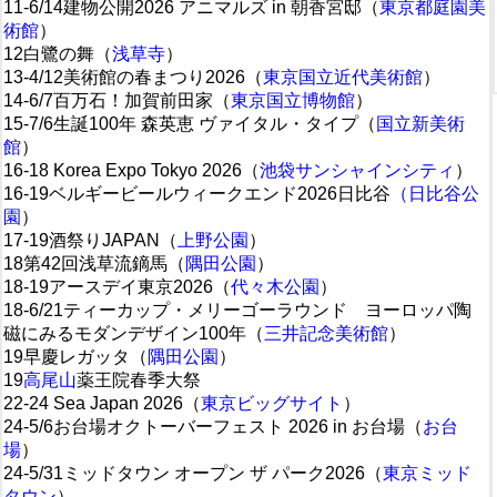
11-6/14建物公開2026 アニマルズ in 朝香宮邸（
東京都庭園美
術館
）
12白鷺の舞（
浅草寺
）
13-4/12美術館の春まつり2026（
東京国立近代美術館
）
14-6/7百万石！加賀前田家（
東京国立博物館
）
15-7/6生誕100年 森英恵 ヴァイタル・タイプ（
国立新美術
館
）
16-18 Korea Expo Tokyo 2026（
池袋サンシャインシティ
）
16-19ベルギービールウィークエンド2026日比谷
（日比谷公
園
）
17-19酒祭りJAPAN（
上野公園
）
18第42回浅草流鏑馬（
隅田公園
）
18-19アースデイ東京2026（
代々木公園
）
18-6/21ティーカップ・メリーゴーラウンド ヨーロッパ陶
磁にみるモダンデザイン100年（
三井記念美術館
）
19早慶レガッタ（
隅田公園
）
19
高尾山
薬王院春季大祭
22-24 Sea Japan 2026（
東京ビッグサイト
）
24-5/6お台場オクトーバーフェスト 2026 in お台場（
お台
場
）
24-5/31ミッドタウン オープン ザ パーク2026（
東京ミッド
タウン
）