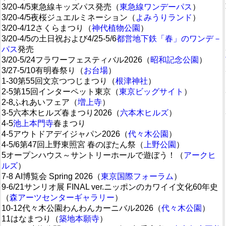
3/20-4/5東急線キッズパス発売（
東急線ワンデーパス
）
3/20-4/5夜桜ジュエルミネーション（
よみうりランド
）
3/20-4/12さくらまつり（
神代植物公園
）
3/20-4/5の土日祝および4/25-5/6
都営地下鉄「春」のワンデ－
パス
発売
3/20-5/24フラワーフェスティバル2026（
昭和記念公園
）
3/27-5/10有明春祭り（
お台場
）
1-30第55回文京つつじまつり（
根津神社
）
2-5第15回インターペット東京（
東京ビッグサイト
）
2-8ふれあいフェア（
増上寺
）
3-5六本木ヒルズ春まつり2026（
六本木ヒルズ
）
4-5
池上本門寺
春まつり
4-5アウトドアデイジャパン2026（
代々木公園
）
4-5/6第47回上野東照宮 春のぼたん祭（
上野公園
）
5オープンハウス～サントリーホールで遊ぼう！（
アークヒ
ルズ
）
7-8 AI博覧会 Spring 2026（
東京国際フォーラム
）
9-6/21サンリオ展 FINAL ver.ニッポンのカワイイ文化60年史
（
森アーツセンターギャラリー
）
10-12代々木公園わんわんカーニバル2026（
代々木公園
）
11はなまつり（
築地本願寺
）