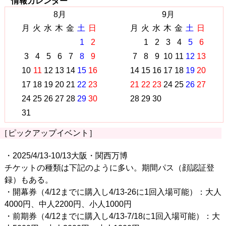
情報カレンダー
8月
9月
月
火
水
木
金
土
日
月
火
水
木
金
土
日
1
2
1
2
3
4
5
6
3
4
5
6
7
8
9
7
8
9
10
11
12
13
10
11
12
13
14
15
16
14
15
16
17
18
19
20
17
18
19
20
21
22
23
21
22
23
24
25
26
27
24
25
26
27
28
29
30
28
29
30
31
［ピックアップイベント］
・2025/4/13-10/13大阪・関西万博
チケットの種類は下記のように多い。期間パス（顔認証登
録）もある。
・開幕券（4/12までに購入し4/13-26に1回入場可能）：大人
4000円、中人2200円、小人1000円
・前期券（4/12までに購入し4/13-7/18に1回入場可能）：大