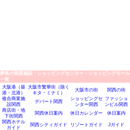
夢島の商業施設・ショッピングセンター・ショッピングモール
一覧
大阪港（築
大阪市繁華街（除く
大阪市の街
関西の街
港・北港）
キタ・ミナミ）
複合商業施
ショッピングセ
ファッショ
デパート関西
設関西
ンター関西
ンビル関西
商店街・地
関西休日案内
休日カレンダー
休日案内
下街関西
関西ホテル
関西シティガイド
リゾートガイド
Jガイド
ガイド