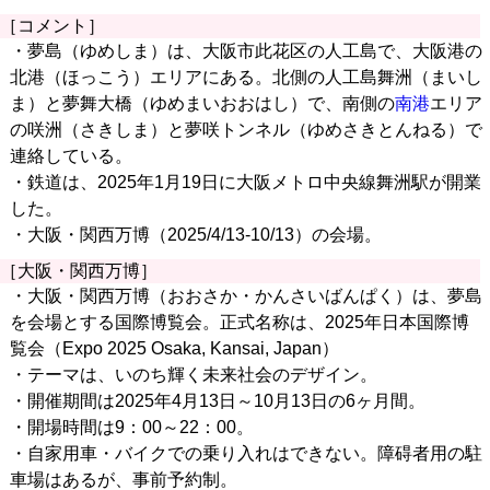
［コメント］
・夢島（ゆめしま）は、大阪市此花区の人工島で、大阪港の
北港（ほっこう）エリアにある。北側の人工島舞洲（まいし
ま）と夢舞大橋（ゆめまいおおはし）で、南側の
南港
エリア
の咲洲（さきしま）と夢咲トンネル（ゆめさきとんねる）で
連絡している。
・鉄道は、2025年1月19日に大阪メトロ中央線舞洲駅が開業
した。
・大阪・関西万博（2025/4/13-10/13）の会場。
［大阪・関西万博］
・大阪・関西万博（おおさか・かんさいばんぱく）は、夢島
を会場とする国際博覧会。正式名称は、2025年日本国際博
覧会（Expo 2025 Osaka, Kansai, Japan）
・テーマは、いのち輝く未来社会のデザイン。
・開催期間は2025年4月13日～10月13日の6ヶ月間。
・開場時間は9：00～22：00。
・自家用車・バイクでの乗り入れはできない。障碍者用の駐
車場はあるが、事前予約制。