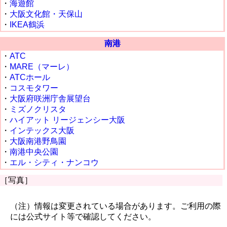
・
海遊館
・
大阪文化館・天保山
・
IKEA鶴浜
南港
・
ATC
・
MARE（マーレ）
・
ATCホール
・
コスモタワー
・
大阪府咲洲庁舎展望台
・
ミズノクリスタ
・
ハイアット リージェンシー大阪
・
インテックス大阪
・
大阪南港野鳥園
・
南港中央公園
・
エル・シティ・ナンコウ
［写真］
（注）情報は変更されている場合があります。ご利用の際
には公式サイト等で確認してください。