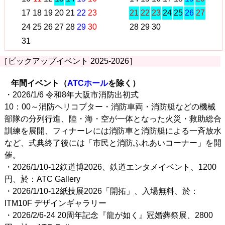
17
18
19
20
21
22
23
21
22
23
24
25
26
27
24
25
26
27
28
29
30
28
29
30
31
［ピックアップイベント 2025-2026］
年間イベント（
ATCホール
を除く）
・2026/1/6 令和8年大阪市消防出初式
10：00～消防ヘリコプター・消防車両・消防艇などの機械
部隊の分列行進、陸・海・空が一体となった火災・救助総合
訓練を展開、フィナーレには消防車と消防艇による一斉放水
など、式典終了後には「市民と消防ふれあいコーナー」を開
催。
・2026/1/10-12鉃道博2026、鉄道エンタメイベント、1200
円、於：ATC Gallery
・2026/1/10-12紙技展2026「開拓」、入場無料、於：
ITM10F デザインギャラリー
・2026/2/6-24 20周年記念『龍が如く』冠婚葬祭展、2800