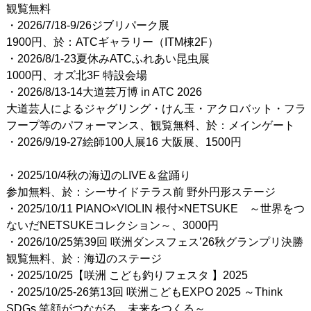
観覧無料
・2026/7/18-9/26ジブリパーク展
1900円、於：ATCギャラリー（ITM棟2F）
・2026/8/1-23夏休みATCふれあい昆虫展
1000円、オズ北3F 特設会場
・2026/8/13-14大道芸万博 in ATC 2026
大道芸人によるジャグリング・けん玉・アクロバット・フラ
フープ等のパフォーマンス、観覧無料、於：メインゲート
・2026/9/19-27絵師100人展16 大阪展、1500円
・2025/10/4秋の海辺のLIVE＆盆踊り
参加無料、於：シーサイドテラス前 野外円形ステージ
・2025/10/11 PIANO×VIOLIN 根付×NETSUKE ～世界をつ
ないだNETSUKEコレクション～、3000円
・2026/10/25第39回 咲洲ダンスフェス’26秋グランプリ決勝
観覧無料、於：海辺のステージ
・2025/10/25【咲洲 こども釣りフェスタ 】2025
・2025/10/25-26第13回 咲洲こどもEXPO 2025 ～Think
SDGs 笑顔がつながる、未来をつくる～