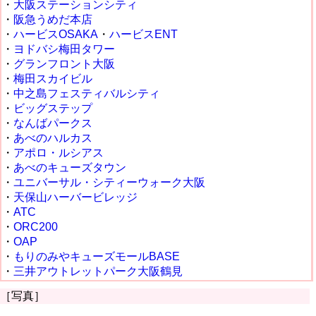
・
大阪ステーションシティ
・
阪急うめだ本店
・
ハービスOSAKA
・
ハービスENT
・
ヨドバシ梅田タワー
・
グランフロント大阪
・
梅田スカイビル
・
中之島フェスティバルシティ
・
ビッグステップ
・
なんばパークス
・
あべのハルカス
・
アポロ・ルシアス
・
あべのキューズタウン
・
ユニバーサル・シティーウォーク大阪
・
天保山ハーバービレッジ
・
ATC
・
ORC200
・
OAP
・
もりのみやキューズモールBASE
・
三井アウトレットパーク大阪鶴見
［写真］