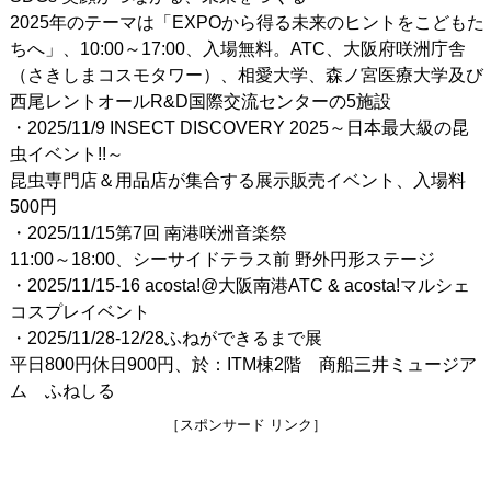
2025年のテーマは「EXPOから得る未来のヒントをこどもた
ちへ」、10:00～17:00、入場無料。ATC、大阪府咲洲庁舎
（さきしまコスモタワー）、相愛大学、森ノ宮医療大学及び
西尾レントオールR&D国際交流センターの5施設
・2025/11/9 INSECT DISCOVERY 2025～日本最大級の昆
虫イベント!!～
昆虫専門店＆用品店が集合する展示販売イベント、入場料
500円
・2025/11/15第7回 南港咲洲音楽祭
11:00～18:00、シーサイドテラス前 野外円形ステージ
・2025/11/15-16 acosta!@大阪南港ATC & acosta!マルシェ
コスプレイベント
・2025/11/28-12/28ふねができるまで展
平日800円休日900円、於：ITM棟2階 商船三井ミュージア
ム ふねしる
［スポンサード リンク］