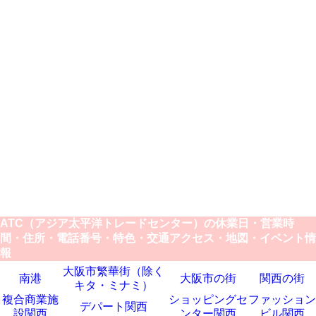
ATC（アジア太平洋トレードセンター）の休業日・営業時
間・住所・電話番号・特色・交通アクセス・地図・イベント情
報
大阪市繁華街（除く
南港
大阪市の街
関西の街
キタ・ミナミ）
複合商業施
ショッピングセ
ファッション
デパート関西
設関西
ンター関西
ビル関西