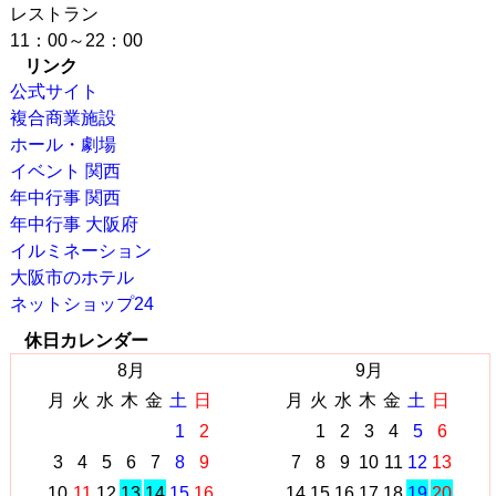
レストラン
11：00～22：00
リンク
公式サイト
複合商業施設
ホール・劇場
イベント 関西
年中行事 関西
年中行事 大阪府
イルミネーション
大阪市のホテル
ネットショップ24
休日カレンダー
8月
9月
月
火
水
木
金
土
日
月
火
水
木
金
土
日
1
2
1
2
3
4
5
6
3
4
5
6
7
8
9
7
8
9
10
11
12
13
10
11
12
13
14
15
16
14
15
16
17
18
19
20