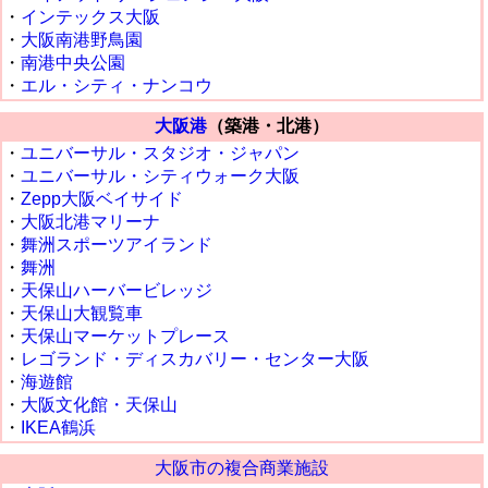
・
インテックス大阪
・
大阪南港野鳥園
・
南港中央公園
・
エル・シティ・ナンコウ
大阪港
（築港・北港）
・
ユニバーサル・スタジオ・ジャパン
・
ユニバーサル・シティウォーク大阪
・
Zepp大阪ベイサイド
・
大阪北港マリーナ
・
舞洲スポーツアイランド
・
舞洲
・
天保山ハーバービレッジ
・
天保山大観覧車
・
天保山マーケットプレース
・
レゴランド・ディスカバリー・センター大阪
・
海遊館
・
大阪文化館・天保山
・
IKEA鶴浜
大阪市の複合商業施設