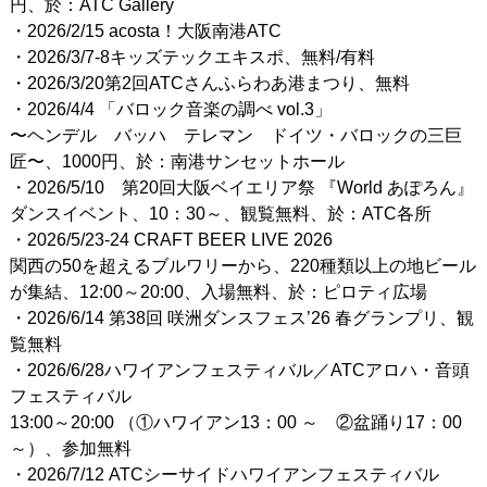
円、於：ATC Gallery
・2026/2/15 acosta！大阪南港ATC
・2026/3/7-8キッズテックエキスポ、無料/有料
・2026/3/20第2回ATCさんふらわあ港まつり、無料
・2026/4/4 「バロック音楽の調べ vol.3」
〜ヘンデル バッハ テレマン ドイツ・バロックの三巨
匠〜、1000円、於：南港サンセットホール
・2026/5/10 第20回大阪ベイエリア祭 『World あぽろん』
ダンスイベント、10：30～、観覧無料、於：ATC各所
・2026/5/23-24 CRAFT BEER LIVE 2026
関西の50を超えるブルワリーから、220種類以上の地ビール
が集結、12:00～20:00、入場無料、於：ピロティ広場
・2026/6/14 第38回 咲洲ダンスフェス’26 春グランプリ、観
覧無料
・2026/6/28ハワイアンフェスティバル／ATCアロハ・音頭
フェスティバル
13:00～20:00 （①ハワイアン13：00 ～ ②盆踊り17：00
～）、参加無料
・2026/7/12 ATCシーサイドハワイアンフェスティバル