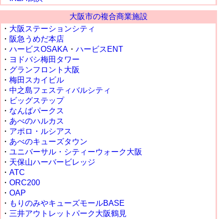
大阪市の複合商業施設
・
大阪ステーションシティ
・
阪急うめだ本店
・
ハービスOSAKA
・
ハービスENT
・
ヨドバシ梅田タワー
・
グランフロント大阪
・
梅田スカイビル
・
中之島フェスティバルシティ
・
ビッグステップ
・
なんばパークス
・
あべのハルカス
・
アポロ・ルシアス
・
あべのキューズタウン
・
ユニバーサル・シティーウォーク大阪
・
天保山ハーバービレッジ
・
ATC
・
ORC200
・
OAP
・
もりのみやキューズモールBASE
・
三井アウトレットパーク大阪鶴見