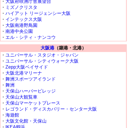
・
大阪府咲洲庁舎展望台
・
ミズノクリスタ
・
ハイアット リージェンシー大阪
・
インテックス大阪
・
大阪南港野鳥園
・
南港中央公園
・
エル・シティ・ナンコウ
大阪港
（築港・北港）
・
ユニバーサル・スタジオ・ジャパン
・
ユニバーサル・シティウォーク大阪
・
Zepp大阪ベイサイド
・
大阪北港マリーナ
・
舞洲スポーツアイランド
・
舞洲
・
天保山ハーバービレッジ
・
天保山大観覧車
・
天保山マーケットプレース
・
レゴランド・ディスカバリー・センター大阪
・
海遊館
・
大阪文化館・天保山
・
IKEA鶴浜