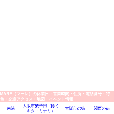
MARE（マーレ）の休業日・営業時間・住所・電話番号・特
色・交通アクセス・地図・イベント情報
大阪市繁華街（除く
南港
大阪市の街
関西の街
キタ・ミナミ）