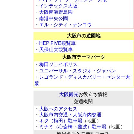
・
インテックス大阪
・
大阪南港野鳥園
・
南港中央公園
・
エル・シティ・ナンコウ
大阪市の遊園地
・
HEP FIVE観覧車
・
天保山大観覧車
大阪市テーマパーク
・
梅田ジョイポリス
・
ユニバーサル・スタジオ・ジャパン
・
レゴランド・ディスカバリー・センター大
阪
大阪観光
お役立ち情報
交通機関
・
大阪へのアクセス
・
大阪市内交通・大阪府内交通
・
キタ（梅田）駐車場
（地図）
・
ミナミ（心斎橋・難波）駐車場
（地図）
観光名所とモデルコース