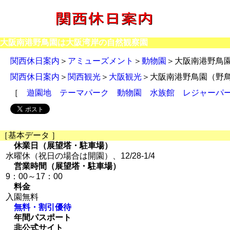
大阪南港野鳥園は大阪湾岸の自然観察園
関西休日案内
＞
アミューズメント
＞
動物園
＞大阪南港野鳥
関西休日案内
＞
関西観光
＞
大阪観光
＞大阪南港野鳥園（野
［
遊園地
テーマパーク
動物園
水族館
レジャーパ
［基本データ ］
休業日（展望塔・駐車場）
水曜休（祝日の場合は開園）、12/28-1/4
営業時間（展望塔・駐車場）
9：00～17：00
料金
入園無料
無料・割引優待
年間パスポート
非公式サイト