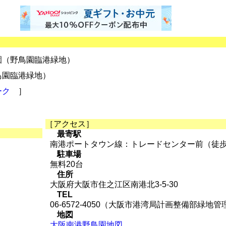
園（野鳥園臨港緑地）
鳥園臨港緑地）
ーク
］
［アクセス］
最寄駅
南港ポートタウン線：トレードセンター前（徒歩
駐車場
無料20台
住所
大阪府大阪市住之江区南港北3-5-30
TEL
06-6572-4050（大阪市港湾局計画整備部緑地
地図
大阪南港野鳥園地図