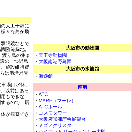
端の人工干潟に
て様々な鳥が飛
。双眼鏡などで
大阪市の動物園
鳥園臨港緑地。
。渡り鳥の集ま
・
天王寺動物園
施設の一つ野鳥
・
大阪南港野鳥園
り、施設維持費
大阪市の水族館
からは港湾局管
・
海遊館
駐車場は水休、
南港
で、以前はあっ
・
ATC
利用もできな
・
MARE（マーレ）
園するので、居
・
ATCホール
・
コスモタワー
全体が観察でき
・
大阪府咲洲庁舎展望台
・
ミズノクリスタ
・
ハイアット リージェンシー大阪