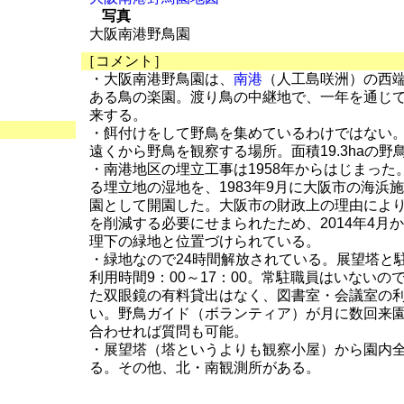
写真
大阪南港野鳥園
［コメント］
・大阪南港野鳥園は、
南港
（人工島咲洲）の西
ある鳥の楽園。渡り鳥の中継地で、一年を通じ
来する。
・餌付けをして野鳥を集めているわけではない
遠くから野鳥を観察する場所。面積19.3haの野
・南港地区の埋立工事は1958年からはじまった
る埋立地の湿地を、1983年9月に大阪市の海浜
園として開園した。大阪市の財政上の理由によ
を削減する必要にせまられたため、2014年4月
理下の緑地と位置づけられている。
・緑地なので24時間解放されている。展望塔と
利用時間9：00～17：00。常駐職員はいないの
た双眼鏡の有料貸出はなく、図書室・会議室の
い。野鳥ガイド（ボランティア）が月に数回来
合わせれば質問も可能。
・展望塔（塔というよりも観察小屋）から園内
る。その他、北・南観測所がある。