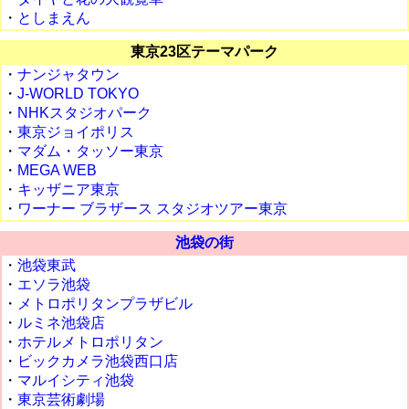
・
としまえん
東京23区テーマパーク
・
ナンジャタウン
・
J-WORLD TOKYO
・
NHKスタジオパーク
・
東京ジョイポリス
・
マダム・タッソー東京
・
MEGA WEB
・
キッザニア東京
・
ワーナー ブラザース スタジオツアー東京
池袋の街
・
池袋東武
・
エソラ池袋
・
メトロポリタンプラザビル
・
ルミネ池袋店
・
ホテルメトロポリタン
・
ビックカメラ池袋西口店
・
マルイシティ池袋
・
東京芸術劇場