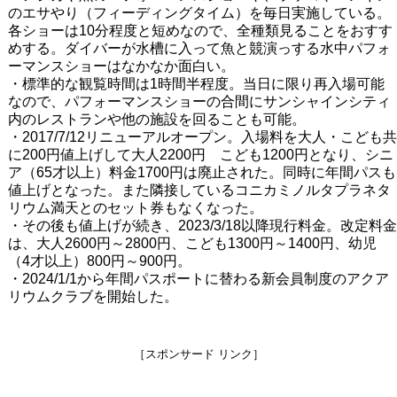
のエサやり（フィーディングタイム）を毎日実施している。
各ショーは10分程度と短めなので、全種類見ることをおすす
めする。ダイバーが水槽に入って魚と競演っする水中パフォ
ーマンスショーはなかなか面白い。
・標準的な観覧時間は1時間半程度。当日に限り再入場可能
なので、パフォーマンスショーの合間にサンシャインシティ
内のレストランや他の施設を回ることも可能。
・2017/7/12リニューアルオープン。入場料を大人・こども共
に200円値上げして大人2200円 こども1200円となり、シニ
ア（65才以上）料金1700円は廃止された。同時に年間パスも
値上げとなった。また隣接しているコニカミノルタプラネタ
リウム満天とのセット券もなくなった。
・その後も値上げが続き、2023/3/18以降現行料金。改定料金
は、大人2600円～2800円、こども1300円～1400円、幼児
（4才以上）800円～900円。
・2024/1/1から年間パスポートに替わる新会員制度のアクア
リウムクラブを開始した。
［スポンサード リンク］