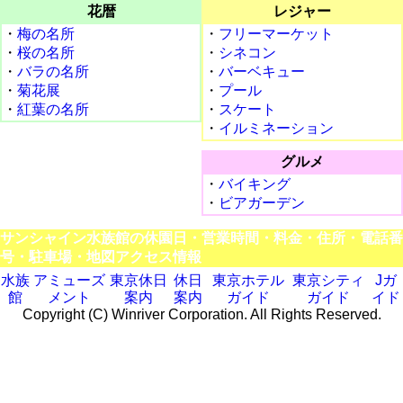
花暦
レジャー
・
梅の名所
・
フリーマーケット
・
桜の名所
・
シネコン
・
バラの名所
・
バーベキュー
・
菊花展
・
プール
・
紅葉の名所
・
スケート
・
イルミネーション
グルメ
・
バイキング
・
ビアガーデン
サンシャイン水族館の休園日・営業時間・料金・住所・電話番
号・駐車場・地図アクセス情報
水族
アミューズ
東京休日
休日
東京ホテル
東京シティ
Jガ
館
メント
案内
案内
ガイド
ガイド
イド
Copyright (C) Winriver Corporation. All Rights Reserved.