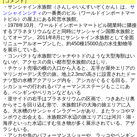
［コメント］
・サンシャイン水族館（さんしゃいんすいぞくかん）は、
サ
ンシャインシティ
の一番奥のビル（ワールドインポートマー
トビル）の屋上にある民営水族館。
・1978年10月、ワールドインポートマートビル開業時に隣接
するプラネタリウムなどと同時にサンシャイン国際水族館と
してオープン、2011年8月にサンシャイン水族館として全面
リニューアルオープンした。約450種15000点の水生動物等
を展示している。
・コンパクトな水族館でシャチやトドのような大型海獣はい
ないが、アクセスの良い都市型水族館のはしり。
・チケット売場の横の入口から入ると、左手が屋外エリアの
マリンガーデン天空の旅。地上2.3mの高さに設置されたドー
ナツ型の水槽アクアリング内を、アシカがぐるぐる回る。ア
シカショーの行われるパフォーマンスステージもここにあ
る。ペンギンやペリカンなどもいる
・逆サイドの右手はプラネタリウムの区画で、つきあたり奥
からそこを回り込む形で、水族館1Fの大海の旅エリアに入
る。大水槽のサンシャインラグーンがあり、またラッコやマ
ンボウと出会える。水族館2F水辺の旅エリアには河川・湖・
海岸といった水辺にすむ生き物が多く展示されている。アザ
ラシもいる。
・アシカや魚のパフォーマンスショーや、ラッコやペンギン