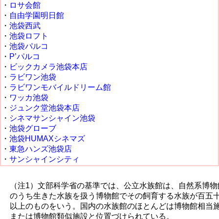
・
ロサ会館
・
自由学園明日館
・
池袋西武
・
池袋ロフト
・
池袋パルコ
・
P’パルコ
・
ビックカメラ池袋本店
・
ラビワン池袋
・
ラビワンモバイルドリーム館
・
ワッカ池袋
・
ジュンク堂池袋本店
・
シネマサンシャイン池袋
・
池袋グローブ
・
池袋HUMAXシネマズ
・
東急ハンズ池袋店
・
サンシャインシティ
（注1）文部科学省の基準では、公立水族館は、自然系博物
のうち生きた水族を扱う博物館でその飼育する水族が百五
以上のものをいう。国内の水族館のほとんどは博物館相当
または博物館類似施設と位置づけられている。