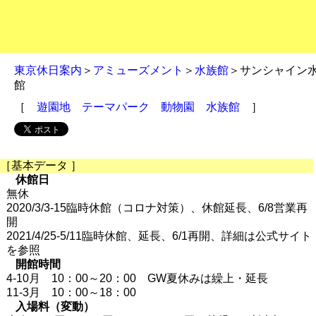
東京休日案内
＞
アミューズメント
＞
水族館
＞サンシャイン
館
［
遊園地
テーマパーク
動物園
水族館
］
［基本データ ］
休館日
無休
2020/3/3-15臨時休館（コロナ対策）、休館延長、6/8営業再
開
2021/4/25-5/11臨時休館、延長、6/1再開、詳細は公式サイト
を参照
開館時間
4-10月 10：00～20：00 GW夏休みは繰上・延長
11-3月 10：00～18：00
入場料（変動）