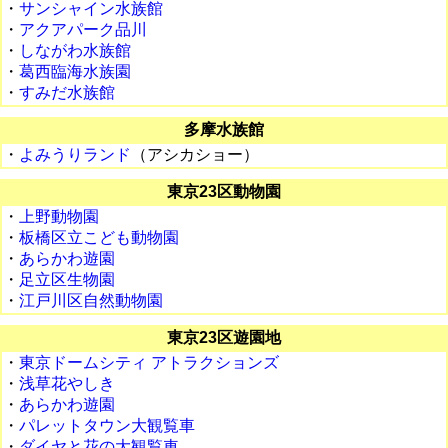
・
サンシャイン水族館
・
アクアパーク品川
・
しながわ水族館
・
葛西臨海水族園
・
すみだ水族館
多摩水族館
・
よみうりランド
（アシカショー）
東京23区動物園
・
上野動物園
・
板橋区立こども動物園
・
あらかわ遊園
・
足立区生物園
・
江戸川区自然動物園
東京23区遊園地
・
東京ドームシティ アトラクションズ
・
浅草花やしき
・
あらかわ遊園
・
パレットタウン大観覧車
・
ダイヤと花の大観覧車