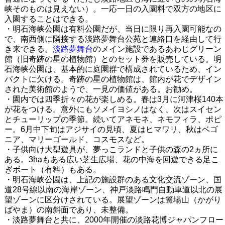
峡そのものは見えない）。一応一日の入園料で双方の地区に
入園することはできる。
・明石海峡公園は有料公園だが、当日に限り再入園可能なの
で、南西側に隣接する淡路夢舞台公苑と連絡口を経由して行
き来できる。
淡路夢舞台
のメイン施設であるあわじグリーン
館（旧奇跡の星の植物館）とのセット券を販売している。明
石海峡公園は、基本的に庭園群で構成されているため、イン
パクトに欠ける。奇跡の星の植物館は、館内が花でデザイン
された美術館のようで、一見の価値がある。お勧め。
・園内では四季折々の花が楽しめる。春は3月に河津桜140本
が花をつける。意外にもソメイヨシノはなく、次はスイセン
とチューリップの季節。続いてアネモネ、ネモフィラ、ポピ
ー。6月中下旬はアジサイの見頃、夏はヒマワリ、秋はベゴ
ニア、マリーゴールド、コスモスなど。
・子供向け大型遊具が、夢っこランドと子供の森の2ヵ所に
ある。3haもある広い芝生広場、花の中海を回遊できる足こ
ぎボート（有料）もある。
・明石海峡公園は、上記の施設群のある文化交流ゾーン、国
道28号線以南の海岸ゾーン、神戸淡路鳴門自動車道以北の展
望ゾーンに区分けされている。展望ゾーンは篝場山（かがり
ばやま）の南斜面であり、未整備。
・淡路夢舞台と共に、2000年開催の淡路花博ジャパンフロー