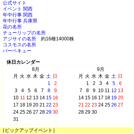
公式サイト
イベント 関西
年中行事 関西
年中行事 兵庫県
花の名所
チューリップの名所
アジサイの名所
約16種14000株
コスモスの名所
バーベキュー
休日カレンダー
8月
9月
月
火
水
木
金
土
日
月
火
水
木
金
土
日
1
2
1
2
3
4
5
6
3
4
5
6
7
8
9
7
8
9
10
11
12
13
10
11
12
13
14
15
16
14
15
16
17
18
19
20
17
18
19
20
21
22
23
21
22
23
24
25
26
27
24
25
26
27
28
29
30
28
29
30
31
［ピックアップイベント］