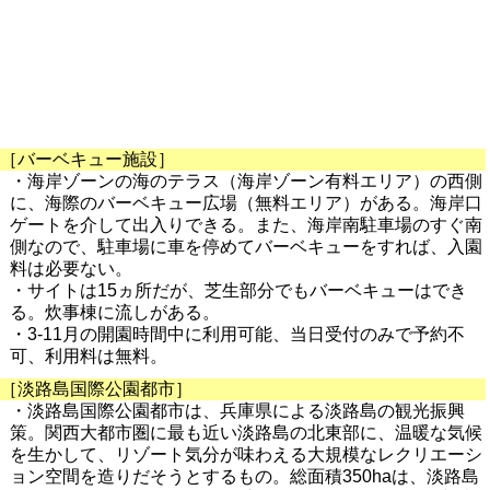
［バーベキュー施設］
・海岸ゾーンの海のテラス（海岸ゾーン有料エリア）の西側
に、海際のバーベキュー広場（無料エリア）がある。海岸口
ゲートを介して出入りできる。また、海岸南駐車場のすぐ南
側なので、駐車場に車を停めてバーベキューをすれば、入園
料は必要ない。
・サイトは15ヵ所だが、芝生部分でもバーベキューはでき
る。炊事棟に流しがある。
・3-11月の開園時間中に利用可能、当日受付のみで予約不
可、利用料は無料。
［淡路島国際公園都市］
・淡路島国際公園都市は、兵庫県による淡路島の観光振興
策。関西大都市圏に最も近い淡路島の北東部に、温暖な気候
を生かして、リゾート気分が味わえる大規模なレクリエーシ
ョン空間を造りだそうとするもの。総面積350haは、淡路島