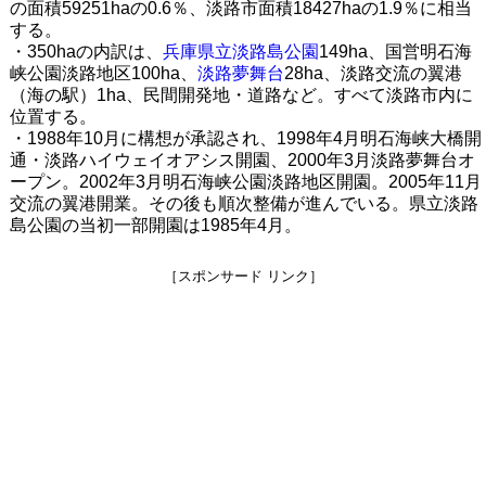
の面積59251haの0.6％、淡路市面積18427haの1.9％に相当
する。
・350haの内訳は、
兵庫県立淡路島公園
149ha、国営明石海
峡公園淡路地区100ha、
淡路夢舞台
28ha、淡路交流の翼港
（海の駅）1ha、民間開発地・道路など。すべて淡路市内に
位置する。
・1988年10月に構想が承認され、1998年4月明石海峡大橋開
通・淡路ハイウェイオアシス開園、2000年3月淡路夢舞台オ
ープン。2002年3月明石海峡公園淡路地区開園。2005年11月
交流の翼港開業。その後も順次整備が進んでいる。県立淡路
島公園の当初一部開園は1985年4月。
［スポンサード リンク］