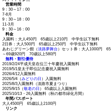
営業時間
9：30～17：00
7-8月
9：30～18：00
11-3月
9：30～16：00
料金
入園料：大人450円 65歳以上210円 中学生以下無料
2日券：大人500円 65歳以上250円 中学生以下無料
あわじグリーン館（
淡路夢舞台
）セット券：大人1000円 65
～69歳920円 70歳以上580円
無料・割引優待
2019/2/24平成天皇在位三十年慶祝入園無料
2019/5/1皇太子即位記念慶祝入園無料
2026/4/12入園無料
2026/5/4（
みどりの日
）入園無料
2025/8/3入園無料（淡路市夏まつり）
2025/9/15（
敬老の日
） 65歳以上入園無料
2025/10/13・26入園無料（秋の都市緑化月間）
年間パスポート
大人4500円 65歳以上2100円
リンク