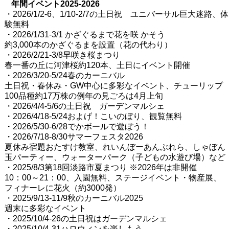
年間イベント2025-2026
・2026/1/2-6、1/10-2/7の土日祝 ユニバーサル巨大迷路、体
験無料
・2026/1/31-3/1 かざぐるまで花を咲 かそう
約3,000本のかざぐるまを設置（花の代わり）
・2026/2/21-3/8早咲き桜まつり
春一番の丘に河津桜約120本、土日にイベント開催
・2026/3/20-5/24春のカーニバル
土日祝・春休み・GW中心に多彩なイベント、チューリップ
100品種約17万株の例年の見ごろは4月上旬
・2026/4/4-5/6の土日祝 ガーデンマルシェ
・2026/4/18-5/24およげ！こいのぼり、観覧無料
・2026/5/30-6/28でかボールで遊ぼう！
・2026/7/18-8/30サマーフェスタ2026
夏休み宿題おたすけ教室、れいんぼーあんぶれら、しゃぼん
玉パーティー、ウォーターパーク（子どもの水遊び場）など
・2025/8/3第18回淡路市夏まつり ※2026年は非開催
10：00～21：00、入園無料、ステージイベント・物産展、
フィナーレに花火（約3000発）
・2025/9/13-11/9秋のカーニバル2025
週末に多彩なイベント
・2025/10/4-26の土日祝はガーデンマルシェ
・2025/10/4-31ハロウィンを楽しもう