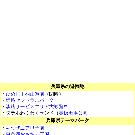
兵庫県の遊園地
・
ひめじ手柄山遊園
（閉園）
・
姫路セントラルパーク
・
淡路サービスエリア大観覧車
・タテホわくわくランド（
赤穂海浜公園
）
兵庫県テーマパーク
・
キッザニア甲子園
・
東条湖おもちゃ王国