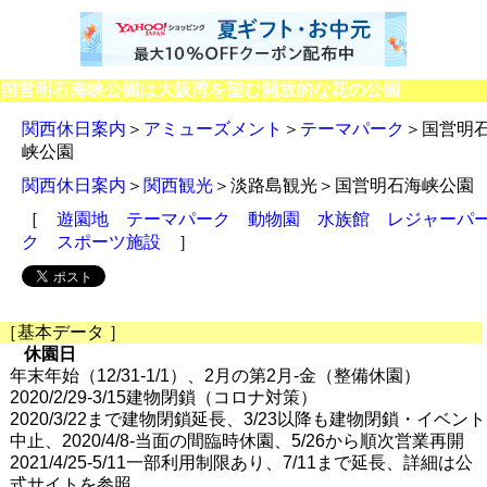
国営明石海峡公園は大阪湾を望む開放的な花の公園
関西休日案内
＞
アミューズメント
＞
テーマパーク
＞国営明
峡公園
関西休日案内
＞
関西観光
＞淡路島観光＞国営明石海峡公園
［
遊園地
テーマパーク
動物園
水族館
レジャーパ
ク
スポーツ施設
］
［基本データ ］
休園日
年末年始（12/31-1/1）、2月の第2月-金（整備休園）
2020/2/29-3/15建物閉鎖（コロナ対策）
2020/3/22まで建物閉鎖延長、3/23以降も建物閉鎖・イベント
中止、2020/4/8-当面の間臨時休園、5/26から順次営業再開
2021/4/25-5/11一部利用制限あり、7/11まで延長、詳細は公
式サイトを参照