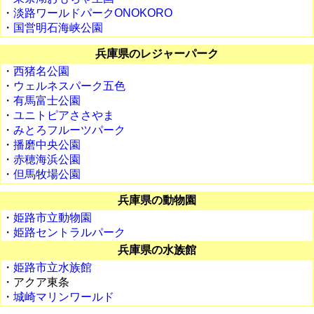
・
淡路ワールドパークONOKORO
・
国営明石海峡公園
兵庫県のレジャーパーク
・
西猪名公園
・
ウェルネスパーク五色
・
有馬富士公園
・
ユニトピアささやま
・
みとろフルーツパーク
・
播磨中央公園
・
赤穂海浜公園
・
但馬牧場公園
兵庫県の動物園
・
姫路市立動物園
・
姫路セントラルパーク
兵庫県の水族館
・
姫路市立水族館
・アクア東条
・
城崎マリンワールド