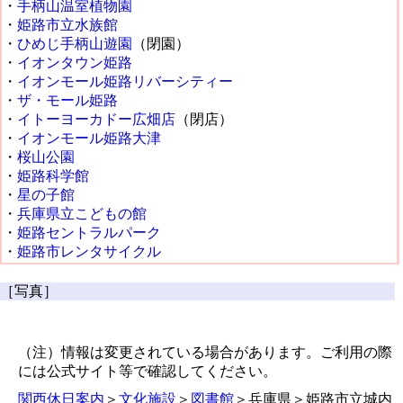
・
手柄山温室植物園
・
姫路市立水族館
・
ひめじ手柄山遊園
（閉園）
・
イオンタウン姫路
・
イオンモール姫路リバーシティー
・
ザ・モール姫路
・
イトーヨーカドー広畑店
（閉店）
・
イオンモール姫路大津
・
桜山公園
・
姫路科学館
・
星の子館
・
兵庫県立こどもの館
・
姫路セントラルパーク
・
姫路市レンタサイクル
［写真］
（注）情報は変更されている場合があります。ご利用の際
には公式サイト等で確認してください。
関西休日案内
＞
文化施設
＞
図書館
＞兵庫県＞姫路市立城内