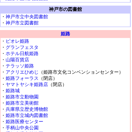
神戸市の図書館
・
神戸市立中央図書館
・
神戸市立図書館
姫路
・
ピオレ姫路
・
グランフェスタ
・
ホテル日航姫路
・
山陽百貨店
・
テラッソ姫路
・
アクリエひめじ
（姫路市文化コンベンションセンター）
・
姫路フォーラス
（閉店）
・
ヤマトヤシキ姫路店
（閉店）
・
姫路城
・
姫路市立動物園
・
姫路市立美術館
・
兵庫県立歴史博物館
・
姫路市立城内図書館
・
姫路医療センター
・
手柄山中央公園