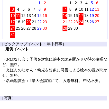
1
2
1
2
3
4
5
6
3
4
5
6
7
8
9
7
8
9
10
11
12
13
10
11
12
13
14
15
16
14
15
16
17
18
19
20
17
18
19
20
21
22
23
21
22
23
24
25
26
27
24
25
26
27
28
29
30
28
29
30
31
［ピックアップイベント・年中行事］
定例イベント
・おはなし会：子供を対象に絵本の読み聞かせや詩の暗唱な
ど、無料。
・えほんのじかん：幼児を対象に司書による絵本の読み聞か
せ、無料。
・名画鑑賞会：2階大会議室にて、入場無料。 申込不要。
［写真］