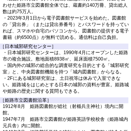
わせた姫路市立図書館全体では、蔵書約140万冊、貸出総人
数は約75万人。
・2023年3月1日から電子図書館サービスを始めた。図書館
の「貸出券」（または貸出券番号）とパスワードを持ってい
れば、スマホや自宅のパソコンから、図書館の提供する電子
書籍（約6500点）が無料で読める。通信料は自己負担。
［日本城郭研究センター］
・日本城郭研究センターは、1990年4月にオープンした姫路
市の複合施設。敷地面積8938㎡、延床面積7500㎡。
・国内外の城郭の総合的な調査研究を目的とする「城郭研究
室」と、中央図書館機能を持つ「城内図書館」からなる。
・2Fにある城郭研究室は、土日祝等は休みで入室できな
い。姫路城をはじめとする日本の城郭の資料が豊富。姫路城
や姫路の歴史に関する質問もできる。
［姫路市立図書館沿革］
1912年8月 姫路図書館が総社（射楯兵主神社）境内に開
館。
1947年7月 姫路市立図書館が姫路英語学校校舎（姫路城内
元兵舎）内に開館。