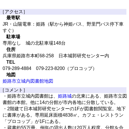
［アクセス］
最寄駅
JR・山陽電車：姫路（駅から神姫バス、野里門バス停下車
すぐ）
駐車場
専用なし 城の北駐車場148台
住所
兵庫県姫路市本町68-258 日本城郭研究センター内
TEL
079-289-4884 079-223-8200（プロコップ）
地図
姫路市立城内図書館地図
［コメント］
・姫路市立城内図書館は、
姫路城
の北東にある、姫路市立図
書館の本館。他に14の分館が市内各地に分散している。
・2階建て日本城郭研究センターの1Fが図書館閲覧室。地下
に書庫がある。専用延床面積4838㎡。カフェ・レストラン
「プロコップ」が1Fにある。
・蔵書約55万冊。例年の貸出人数は20万人程度。分館を合