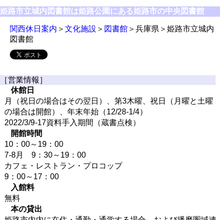
姫路市立城内図書館は姫路公園にある姫路市の中央図書館
関西休日案内
＞
文化施設
＞
図書館
＞兵庫県＞姫路市立城内
図書館
［営業情報］
休館日
月（祝日の場合はその翌日）、第3木曜、祝日（月曜と土曜
の場合は開館）、年末年始（12/28-1/4）
2022/3/9-17資料手入期間（蔵書点検）
開館時間
10：00～19：00
7-8月 9：30～19：00
カフェ・レストラン・プロコップ
9：00～17：00
入館料
無料
本の貸出
姫路市内内に在住・通勤・通学する場合、および播磨圏域連