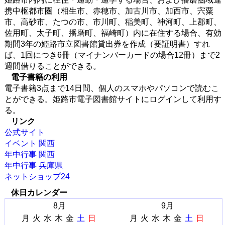
携中枢都市圏（相生市、赤穂市、加古川市、加西市、宍粟
市、高砂市、たつの市、市川町、稲美町、神河町、上郡町、
佐用町、太子町、播磨町、福崎町）内に在住する場合、有効
期間3年の姫路市立図書館貸出券を作成（要証明書）すれ
ば、1回につき6冊（マイナンバーカードの場合12冊）まで2
週間借りることができる。
電子書籍の利用
電子書籍3点まで14日間、個人のスマホやパソコンで読むこ
とができる。姫路市電子図書館サイトにログインして利用す
る。
リンク
公式サイト
イベント 関西
年中行事 関西
年中行事 兵庫県
ネットショップ24
休日カレンダー
8月
9月
月
火
水
木
金
土
日
月
火
水
木
金
土
日