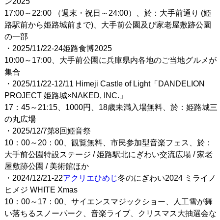
ン2025
17:00～22:00 （週末・祝日～24:00）、於：大手前通り (姫
路駅前から姫路城前まで)、大手前公園及び家老屋敷跡公園
の一部
・2025/11/22-24姫路食博2025
10:00～17:00、大手前公園に兵庫県内各地のご当地グルメが
集合
・2025/11/22-12/11 Himeji Castle of Light「DANDELION
PROJECT 姫路城×NAKED, INC.」
17：45～21:15、1000円、18歳未満入場無料、於：姫路城三
の丸広場
・2025/12/7第8回姫音祭
10：00～20：00、観覧無料、市民参加型音楽フェス、於：
大手前公園特設ステージ / 姫路駅北にぎわい交流広場 / 家老
屋敷跡公園 / 美術館ほか
・2024/12/21-22
アクリエひめじ
冬のにぎわい2024 ミライノ
ヒメジ WHITE Xmas
10：00～17：00、サイエンスマジックショー、人工雪が舞
い落ちるスノーパーク、音楽ライブ、クリスマス大抽選会な