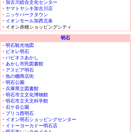
・
加古川総合文化センター
・
ヤマトヤシキ加古川店
・
ニッケパークタウン
・
イオンモール加西北条
・イオン赤穂ショッピングシティ
明石
・
明石観光地図
・
ピオレ明石
・
パピオスあかし
・
あかし市民図書館
・
アスピア明石
・
魚の棚商店街
・
明石公園
・
兵庫県立図書館
・
明石市立文化博物館
・
明石市立天文科学館
・
石ケ谷公園
・
プリコ西明石
・
イオン明石ショッピングセンター
・
イトーヨーカドー明石店
・
明石市レンタサイクル