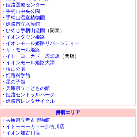
・
姫路医療センター
・
手柄山中央公園
・
手柄山温室植物園
・
姫路市立水族館
・
ひめじ手柄山遊園
（閉園）
・
イオンタウン姫路
・
イオンモール姫路リバーシティー
・
ザ・モール姫路
・
イトーヨーカドー広畑店
（閉店）
・
イオンモール姫路大津
・
桜山公園
・
姫路科学館
・
星の子館
・
兵庫県立こどもの館
・
姫路セントラルパーク
・
姫路市レンタサイクル
播磨エリア
・
兵庫県立考古博物館
・
イトーヨーカドー加古川店
・
イオン加古川店