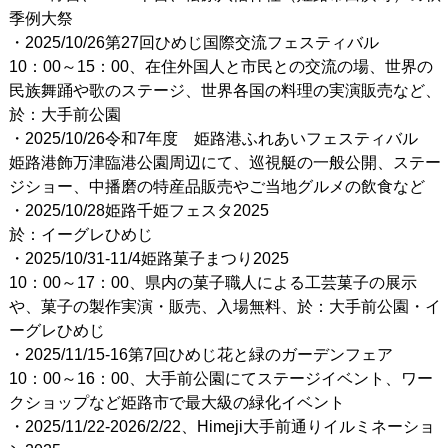
季例大祭
・2025/10/26第27回ひめじ国際交流フェスティバル
10：00～15：00、在住外国人と市民との交流の場、世界の
民族舞踊や歌のステージ、世界各国の料理の実演販売など、
於：大手前公園
・2025/10/26令和7年度 姫路港ふれあいフェスティバル
姫路港飾万津臨港公園周辺にて、巡視艇の一般公開、ステー
ジショー、中播磨の特産品販売やご当地グルメの飲食など
・2025/10/28姫路千姫フェスタ2025
於：イーグレひめじ
・2025/10/31-11/4姫路菓子まつり2025
10：00～17：00、県内の菓子職人による工芸菓子の展示
や、菓子の製作実演・販売、入場無料、於：大手前公園・イ
ーグレひめじ
・2025/11/15-16第7回ひめじ花と緑のガーデンフェア
10：00～16：00、大手前公園にてステージイベント、ワー
クショップなど姫路市で最大級の緑化イベント
・2025/11/22-2026/2/22、Himeji大手前通りイルミネーショ