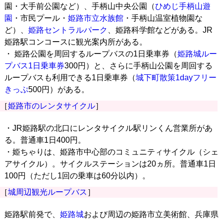
園・大手前公園など）、手柄山中央公園（
ひめじ手柄山遊
園
・市民プール・
姫路市立水族館
・手柄山温室植物園な
ど）、
姫路セントラルパーク
、姫路科学館などがある。JR
姫路駅コンコースに観光案内所がある。
・ 姫路公園を周回するループバスの1日乗車券（
姫路城ルー
プバス1日乗車券
300円）と、さらに手柄山公園を周回する
ループバスも利用できる1日乗車券（
城下町散策1dayフリー
きっぷ
500円）がある。
［
姫路市のレンタサイクル
］
・JR姫路駅の北口にレンタサイクル駅リンくん営業所があ
る。普通車1日400円。
・姫ちゃりは、姫路市中心部のコミュニティサイクル（シェ
アサイクル）。サイクルステーションは20ヵ所。普通車1日
100円（ただし1回の乗車は60分以内）。
［
城周辺観光ループバス
］
姫路駅前発で、
姫路城
および周辺の姫路市立美術館、兵庫県