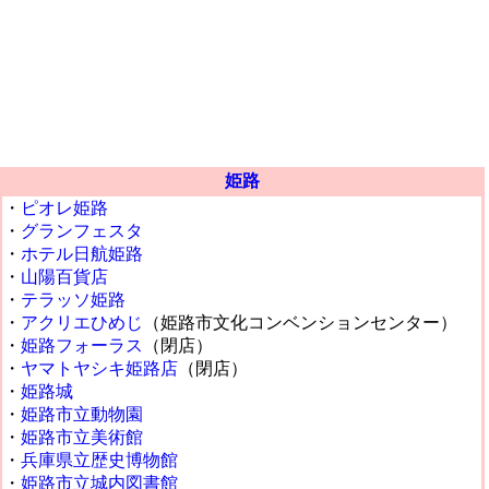
姫路
・
ピオレ姫路
・
グランフェスタ
・
ホテル日航姫路
・
山陽百貨店
・
テラッソ姫路
・
アクリエひめじ
（姫路市文化コンベンションセンター）
・
姫路フォーラス
（閉店）
・
ヤマトヤシキ姫路店
（閉店）
・
姫路城
・
姫路市立動物園
・
姫路市立美術館
・
兵庫県立歴史博物館
・
姫路市立城内図書館