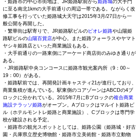
・姫路市の中心市街地は、JR姫路駅前から
姫路城
の大手門
に至る南北1kmの大手前通りの周辺一帯である。ながらく改
修工事を行っていた姫路城大天守は2015年3月/27日から一
般公開を再開した。
・繁華街は駅寄りで、JR姫路駅ビルの
ピオレ姫路
や山陽姫
路駅ビルの
山陽百貨店
が中心。また姫路フォーラスやヤマト
ヤシキ姫路店といった商業施設もある。
・大手前通りの一路東側にアーケード商店街のみゆき通りが
ある。
・JR姫路駅中央コンコースに姫路市観光案内所（9：00～
19：00）がある。
・姫路駅前では、再開発計画キャスティ21が進行しており、
商業集積が進んでいる。駅東側のコアゾーンはABCDの4ブ
ロックに分かれている。2015年7月にBブロックの
複合商業
施設
テラッソ姫路
がオープン。Aブロックはマルイト姫路ビ
ル（ホテルモントレ姫路と商業施設）、Cブロックは専門学
校が建設される予定。
・姫路市の観光スポットとしては、姫路公園（姫路城・好古
園・兵庫県立歴史博物館・姫路市立美術館・姫路市立動物