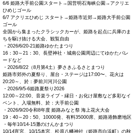
6/6 姫路大手前公園スタート→国営明石海峡公園→アクリエ
ひめじゴール
6/7 アクリエひめじ スタート→姫路市近郊→姫路大手前公園
ゴール
全国から集まったクラシックカーが、姫路を起点に兵庫のま
ちを駆け抜ける大会、観覧自由
・2026/6/20-21姫路ゆかたまつり
16：30～21：30、長壁神社・城南公園周辺にてゆかたパレ
ードなど
・2026/8/22（8月第4土）夢さきふるさとまつり
姫路市郊外の夏祭り、屋台・ステージは17:00〜、花火は
20:20～、於：夢前川河川公園
・2026/9/5-6姫路夏祭り2026
12:00～22:00、音楽ライブ・縁日・お化け屋敷など多彩なイ
ベント、入場無料、於：大手前公園
・2026/9/20令和8年度 姫路みなと祭 海上花火大会
19：40～20：50、10000発、有料35000席、姫路港飾磨地区
・毎年10/14-15灘のけんかまつり
10/14宵宮、10/15本宮、松原八幡神社（姫路市白浜町）の秋