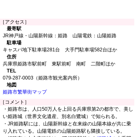
［アクセス］
最寄駅
JR神戸線・山陽新幹線：姫路 山陽電鉄：山陽姫路
駐車場
キャスパ地下駐車場281台 大手門駐車場582台ほか
住所
兵庫県姫路市駅前町 東駅前町 南町 二階町ほか
TEL
079-287-0003（姫路市観光案内所）
地図
姫路市繁華街マップ
［コメント］
・姫路市は、人口50万人を上回る兵庫県第2の都市で、美し
い姫路城（世界文化遺産、別名白鷺城）で知られる。
・JR姫路駅には、山陽新幹線と在来線の山陽本線が共に乗
り入れている。山陽電鉄の山陽姫路駅も隣接している。