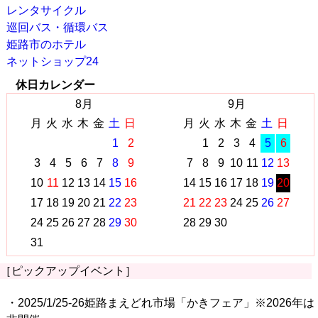
レンタサイクル
巡回バス・循環バス
姫路市のホテル
ネットショップ24
休日カレンダー
8月
9月
月
火
水
木
金
土
日
月
火
水
木
金
土
日
1
2
1
2
3
4
5
6
3
4
5
6
7
8
9
7
8
9
10
11
12
13
10
11
12
13
14
15
16
14
15
16
17
18
19
20
17
18
19
20
21
22
23
21
22
23
24
25
26
27
24
25
26
27
28
29
30
28
29
30
31
［ピックアップイベント］
・2025/1/25-26姫路まえどれ市場「かきフェア」※2026年は