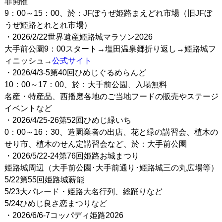
非開催
9：00～15：00、於：JFぼうぜ姫路まえどれ市場（旧JFぼ
うぜ姫路とれとれ市場）
・2026/2/22世界遺産姫路城マラソン2026
大手前公園9：00スタート→塩田温泉郷折り返し→姫路城フ
ィニッシュ→
公式サイト
・2026/4/3-5第40回ひめじぐるめらんど
10：00～17：00、於：大手前公園、入場無料
名産・特産品、西播磨各地のご当地フードの販売やステージ
イベントなど
・2026/4/25-26第52回ひめじ緑いち
0：00～16：30、造園業者の出店、花と緑の講習会、植木の
せり市、植木のせん定講習会など、於：大手前公園
・2026/5/22-24第76回姫路お城まつり
姫路城周辺（大手前公園･大手前通り･姫路城三の丸広場等）
5/22第55回姫路城薪能
5/23大パレード・姫路大名行列、総踊りなど
5/24ひめじ良さ恋まつりなど
・2026/6/6-7コッパディ姫路2026