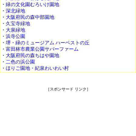
・
緑の文化園むろいけ園地
・
深北緑地
・
大阪府民の森中部園地
・
久宝寺緑地
・
大泉緑地
・
浜寺公園
・
堺・緑のミュージアム ハーベストの丘
・
富田林市農業公園サバーファーム
・
大阪府民の森ちはや園地
・
二色の浜公園
・
ほりご園地・紀泉わいわい村
［スポンサード リンク］