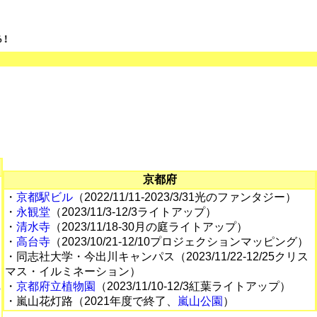
京都府
・
京都駅ビル
（2022/11/11-2023/3/31光のファンタジー）
・
永観堂
（2023/11/3-12/3ライトアップ）
・
清水寺
（2023/11/18-30月の庭ライトアップ）
・
高台寺
（2023/10/21-12/10プロジェクションマッピング）
・同志社大学・今出川キャンパス（2023/11/22-12/25クリス
マス・イルミネーション）
・
京都府立植物園
（2023/11/10-12/3紅葉ライトアップ）
の
・嵐山花灯路（2021年度で終了、
嵐山公園
）