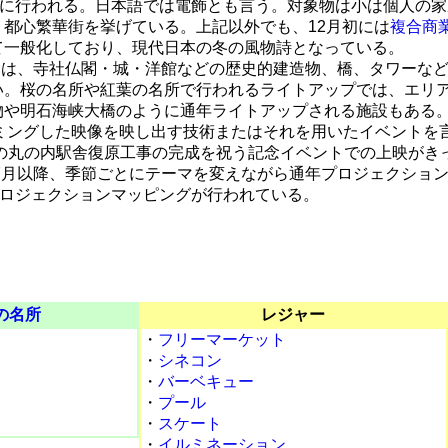
るために行われる。日本語では電飾とも言う。対象物は小は個人の
都心繁華街を挙げている。上記以外でも、12月初には
複合商
て一般化しており、現代日本の冬の風物詩となっている。
象物は、寺社仏閣・城・洋館などの歴史的建造物、橋、タワーな
い。桜の名所や紅葉の名所で行われるライトアップでは、エリ
物や明石海峡大橋のように通年ライトアップされる施設もある
ログラミングした映像を映し出す技術またはそれを用いたイベントを
駅の丸の内駅舎復原工事の完成を祝う記念イベントでの上映がき
7月以降、季節ごとにテーマを変えながら通年プロジェクショ
プロジェクションマッピングが行われている。
の名所
レジャー
・
フリーマーケット
・
シネコン
・
バーベキュー
・
プール
・
スケート
・
イルミネーション