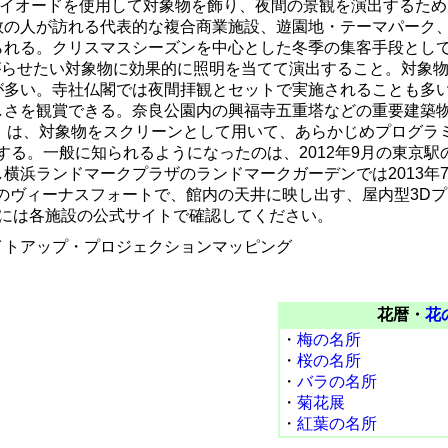
球や発光ダイオードを使用して対象物を飾り、夜間の景観を演出す
の人が訪れる代表的な複合商業施設、遊園地・テーマパーク、
られる。クリスマスシーズンを中心とした冬季の集客手段とし
かび上がらせたい対象物に効果的に照明を当てて演出すること。対
が多い。寺社仏閣では夜間拝観とセットで実施されることも多
しさを観賞できる。奈良公園内の興福寺五重塔などの重要建築
Mapping）は、対象物をスクリーンとして用いて、あらかじめプ
する。一般に知られるようになったのは、2012年9月の東京
横浜ランドマークプラザのランドマークガーデンでは2013年
台場のヴィーナスフォートで、館内の天井に映し出す、屋内型3D
際には各施設の公式サイトで確認してください。
イトアップ・プロジェクションマッピング
花暦・
花
・
梅の名所
・
桜の名所
・
バラの名所
・
菊花展
・
紅葉の名所