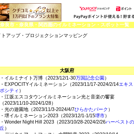
・奈良市・奈良県・関西圏のイルミネーション・スポット一覧
イトアップ・プロジェクションマッピング
大阪府
・イルミナイト万博（2023/12/1-30
万国記念公園
）
・EXPOCITYイルミネーション（2023/11/17-2024/2/14
エキス
ポシティ
）
・江坂エスコタウンイルミネーション光と音楽の饗宴
（2023/11/10-2024/1/28）
・光の遊園地（2023/11/3-2024/4/7
ひらかたパーク
）
・堺イルミネーション2023（2023/12/1-1/15
堺市
）
・Wonder Night Hill 2023（2023/10/28-2024/2/26
ハーベスト
丘
）