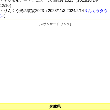
・デジタルアートフェス㏌ 水間観音 2023（2023/10/14-
12/10）
・りんくう光の饗宴2023（2023/11/3-2024/2/14
りんくうタウ
ン
）
［スポンサード リンク］
兵庫県