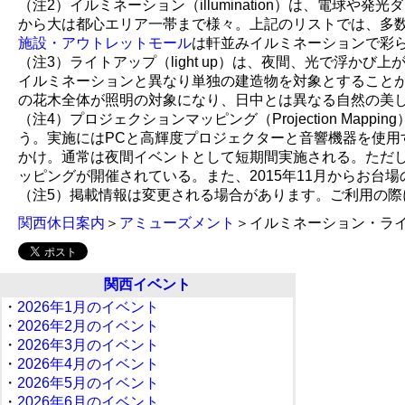
（注2）イルミネーション（illumination）は、電
から大は都心エリア一帯まで様々。上記のリストでは、多数
施設・アウトレットモール
は軒並みイルミネーションで彩
（注3）ライトアップ（light up）は、夜間、光で浮
イルミネーションと異なり単独の建造物を対象とすること
の花木全体が照明の対象になり、日中とは異なる自然の美
（注4）プロジェクションマッピング（Projection 
う。実施にはPCと高輝度プロジェクターと音響機器を使用
かけ。通常は夜間イベントとして短期間実施される。ただし
ッピングが開催されている。また、2015年11月からお
（注5）掲載情報は変更される場合があります。ご利用の
関西休日案内
＞
アミューズメント
＞イルミネーション・ラ
関西イベント
・
2026年1月のイベント
・
2026年2月のイベント
・
2026年3月のイベント
・
2026年4月のイベント
・
2026年5月のイベント
・
2026年6月のイベント