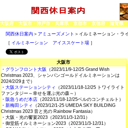
大阪府・大阪市・神戸市・兵庫県・京都市・京都府・滋賀県
関西休日案内
＞
アミューズメント
＞イルミネーション・ラ
［
イルミネーション
アイススケート場
］
大阪市
・
グランフロント大阪
（2023/11/9-12/25 Grand Wish
Christmas 2023、シャンパンゴールドイルミネーションは
2024/2/29まで）
・
大阪ステーションシティ
（2023/11/18-12/25 トワイライト
ファンタジー～幸せを運ぶ光の森～）
・
阪急うめだ本店
（2022/11/18-12/25ベルのコンチェルト）
・
新梅田シティ
（2023/12/1-25 UMEDA SKY BUILDING
Christmas 2023 音と光の Rainbow Fantasia）
・大阪・光の饗宴2023（2023/11/3-12/31）
・御堂筋イルミネーション2023（2023/11/3-12/31）