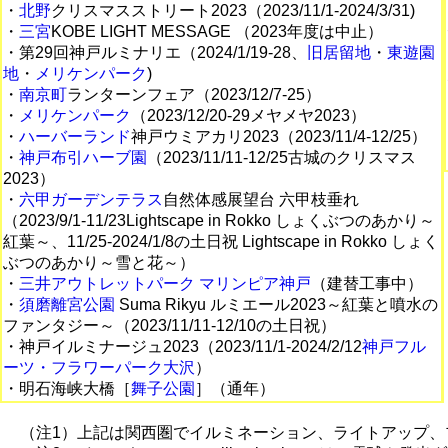
・
北野
クリスマスストリート2023（2023/11/1-2024/3/31)
・
三宮
KOBE LIGHT MESSAGE （2023年度は中止）
・第29回神戸ルミナリエ（2024/1/19-28、
旧居留地
・
東遊園
地
・
メリケンパーク
)
・
南京町
ランターンフェア（2023/12/7-25）
・
メリケンパーク
（2023/12/20-29メヤメヤ2023）
・
ハーバーランド
神戸ウミアカリ2023（2023/11/4-12/25）
・
神戸布引ハーブ園
（2023/11/11-12/25古城のクリスマス
2023）
・
六甲ガーデンテラス
自然体感展望台 六甲枝垂れ
（2023/9/1-11/23Lightscape in Rokko しょくぶつのあかり～
紅葉～、11/25-2024/1/8の土日祝 Lightscape in Rokko しょく
ぶつのあかり～雪と花～）
・
三井アウトレットパーク マリンピア神戸
（建替工事中）
・
須磨離宮公園
Suma Rikyu ルミエール2023～紅葉と噴水の
ファンタジー～（2023/11/11-12/10の土日祝）
・神戸イルミナージュ2023（2023/11/1-2024/2/12
神戸フル
ーツ・フラワーパーク大沢
）
・明石海峡大橋［
舞子公園
］（通年）
（注1）上記は関西圏でイルミネーション、ライトアップ