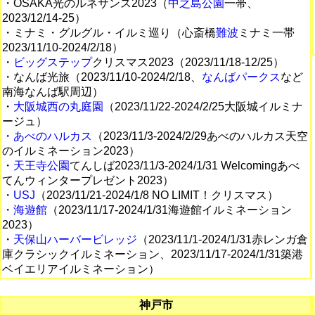
・OSAKA光のルネサンス2023（
中之島公園
一帯、
2023/12/14-25）
・ミナミ・グルグル・イルミ巡り（心斎橋
難波
ミナミ一帯
2023/11/10-2024/2/18）
・
ビッグステップ
クリスマス2023（2023/11/18-12/25）
・なんば光旅（2023/11/10-2024/2/18、
なんばパークス
など
南海なんば駅周辺）
・
大阪城西の丸庭園
（2023/11/22-2024/2/25大阪城イルミナ
ージュ）
・
あべのハルカス
（2023/11/3-2024/2/29あべのハルカス天空
のイルミネーション2023）
・
天王寺公園
てんしば2023/11/3-2024/1/31 Welcomingあべ
てんウィンタープレゼント2023）
・
USJ
（2023/11/21-2024/1/8 NO LIMIT！クリスマス）
・
海遊館
（2023/11/17-2024/1/31海遊館イルミネーション
2023）
・
天保山ハーバービレッジ
（2023/11/1-2024/1/31赤レンガ倉
庫クラシックイルミネーション、2023/11/17-2024/1/31築港
ベイエリアイルミネーション）
神戸市