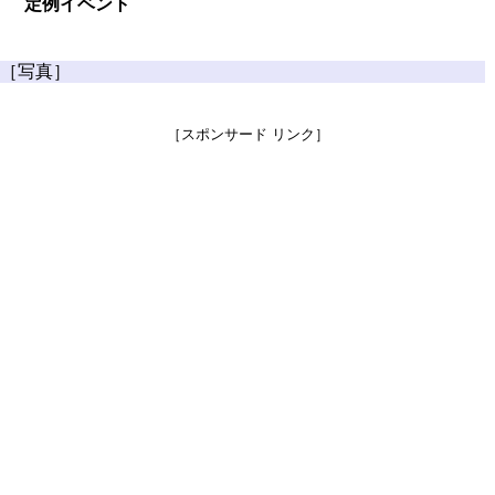
定例イベント
［写真］
［スポンサード リンク］