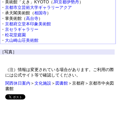
・美術館「えき」KYOTO（
JR京都伊勢丹
）
・
京都市立芸術大学ギャラリーアクア
・承天閣美術館（
相国寺
）
・掌美術館（
高台寺
）
・
京都府立堂本印象美術館
・
京セラギャラリー
・
松花堂庭園
・
大山崎山荘美術館
［写真］
（注）情報は変更されている場合があります。ご利用の際
には公式サイト等で確認してください。
関西休日案内
＞
文化施設
＞
図書館
＞京都府＞京都市中央図
書館