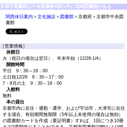
京都市図書館は中央図書館4館以外に地域図書館がある
関西休日案内
＞
文化施設
＞
図書館
＞京都府＞京都市中央図
書館
［営業情報］
休館日
火（祝日の場合は翌日）、年末年始（12/28-1/4）
開館時間
平日 9：30～18：00
土日祝12/28 9：30～17：00
7・8月の土 9：30～19：00
入館料
無料
本の貸出
京都市内に在住・通勤・通学、および宇治市，大津市に在住
する場合、有効期間無期限（5年以上未使用の場合は無効）
の図書館カードを作成（要証明書）すれば、1回につき10冊
まで2週間借りることができる。京都市図書館19館および移