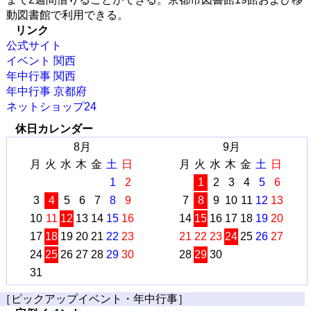
動図書館で利用できる。
リンク
公式サイト
イベント 関西
年中行事 関西
年中行事 京都府
ネットショップ24
休日カレンダー
8月
9月
月
火
水
木
金
土
日
月
火
水
木
金
土
日
1
2
1
2
3
4
5
6
3
4
5
6
7
8
9
7
8
9
10
11
12
13
10
11
12
13
14
15
16
14
15
16
17
18
19
20
17
18
19
20
21
22
23
21
22
23
24
25
26
27
24
25
26
27
28
29
30
28
29
30
31
［ピックアップイベント・年中行事］