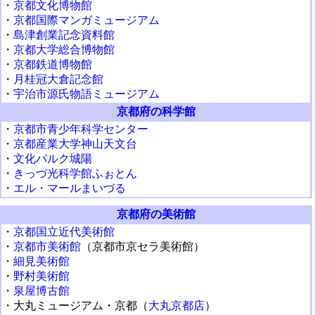
・
京都文化博物館
・
京都国際マンガミュージアム
・
島津創業記念資料館
・
京都大学総合博物館
・
京都鉄道博物館
・
月桂冠大倉記念館
・
宇治市源氏物語ミュージアム
京都府の科学館
・
京都市青少年科学センター
・
京都産業大学神山天文台
・
文化パルク城陽
・
きっづ光科学館ふぉとん
・
エル・マールまいづる
京都府の美術館
・
京都国立近代美術館
・
京都市美術館
（京都市京セラ美術館）
・
細見美術館
・
野村美術館
・
泉屋博古館
・大丸ミュージアム・京都（
大丸京都店
）