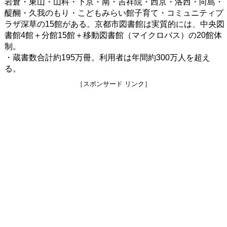
岩倉・東山・山科・下京・南・吉祥院・西京・洛西・向島・
醍醐・久我のもり・こどもみらい館子育て・コミュニティプ
ラザ深草の15館がある。京都市図書館は実質的には、中央図
書館4館＋分館15館＋移動図書館（マイクロバス）の20館体
制。
・蔵書数合計約195万冊。利用者は年間約300万人を超え
る。
［スポンサード リンク］