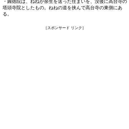
・圓徳院は、ねねが余生を送った住まいを、没後に高台寺の
塔頭寺院としたもの。ねねの道を挟んで高台寺の東側にあ
る。
［スポンサード リンク］