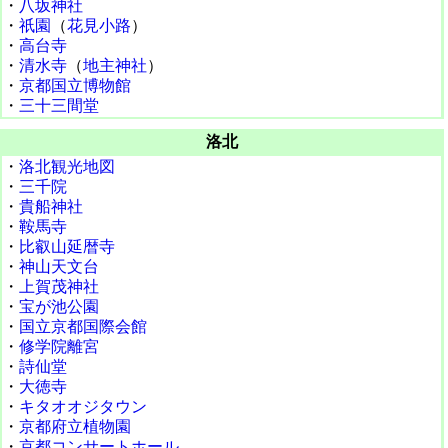
・
八坂神社
・
祇園
（
花見小路
）
・
高台寺
・
清水寺
（
地主神社
）
・
京都国立博物館
・
三十三間堂
洛北
・
洛北観光地図
・
三千院
・
貴船神社
・
鞍馬寺
・
比叡山延暦寺
・
神山天文台
・
上賀茂神社
・
宝が池公園
・
国立京都国際会館
・
修学院離宮
・
詩仙堂
・
大徳寺
・
キタオオジタウン
・
京都府立植物園
・
京都コンサートホール