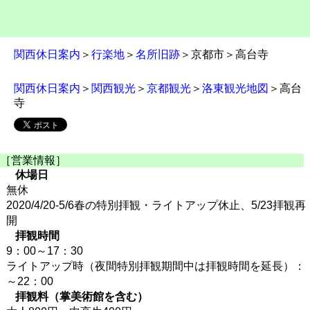
関西休日案内
＞
行楽地
＞
名所旧跡
＞京都市＞高台寺
関西休日案内
＞
関西観光
＞
京都観光
＞
洛東観光地図
＞高台
寺
［営業情報］
休場日
無休
2020/4/20-5/6春の特別拝観・ライトアップ休止、5/23拝観再
開
拝観時間
9：00～17：30
ライトアップ時（夜間特別拝観期間中は拝観時間を延長）：
～22：00
拝観料（掌美術館を含む）