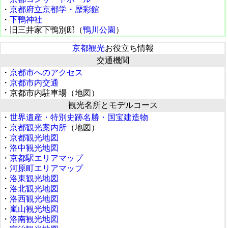
・
京都府立京都学・歴彩館
・
下鴨神社
・旧三井家下鴨別邸（
鴨川公園
）
京都観光
お役立ち情報
交通機関
・
京都市へのアクセス
・
京都市内交通
・京都市内駐車場（地図）
観光名所とモデルコース
・
世界遺産・特別史跡名勝・国宝建造物
・
京都観光案内所
（地図）
・
京都観光地図
・
洛中観光地図
・
京都駅エリアマップ
・
河原町エリアマップ
・
洛東観光地図
・
洛北観光地図
・
洛西観光地図
・
嵐山観光地図
・
洛南観光地図