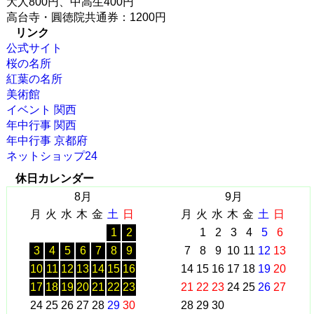
大人800円、中高生400円
高台寺・圓徳院共通券：1200円
リンク
公式サイト
桜の名所
紅葉の名所
美術館
イベント 関西
年中行事 関西
年中行事 京都府
ネットショップ24
休日カレンダー
8月
9月
月
火
水
木
金
土
日
月
火
水
木
金
土
日
1
2
1
2
3
4
5
6
3
4
5
6
7
8
9
7
8
9
10
11
12
13
10
11
12
13
14
15
16
14
15
16
17
18
19
20
17
18
19
20
21
22
23
21
22
23
24
25
26
27
24
25
26
27
28
29
30
28
29
30