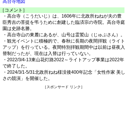
高台寺地図
［コメント］
・高台寺（こうだいじ）は、1606年に北政所ねねが夫の豊
臣秀吉の菩提を弔うために創建した臨済宗の寺院。高台寺庭
園は史跡名勝。
・高台寺山の東麓にあるが、山号は霊鷲山（じゅぶさん）。
・観光イベントに積極的で、春秋に長期の夜間拝観（ライト
アップ）を行っている。夜間特別拝観期間中は以前は昼夜入
替制だったが、現在は入替は行っていない。
・2022/3/4-13東山花灯路2022～ライトアップ事業は2022年
で終了した。
・2024/3/1-5/31北政所ねね様没後400年記念「女性作家 美し
さの競演」を開催した。
［スポンサード リンク］