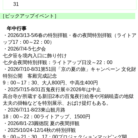
31
［ピックアップイベント］
年中行事
・2026/3/13-5/6春の特別拝観・春の夜間特別拝観（ライトア
ップ17：00～22：00）
・2026/7/4-5七夕会
七夕笹を境内入口に飾り付け
七夕会夜間特別拝観：ライトアップ日没～22：00
・2026/7/10-8/31第51回「京の夏の旅」キャンペーン 文化財
特別公開 客殿完成記念
9：00～17：30、大人800円、中高生400円
・2025/7/15-8/31百鬼夜行展※2026年は中止
高台寺が所蔵する新旧2本の百鬼夜行絵巻や河鍋暁斎の地獄
太夫の掛軸などを特別展示、おばけ提灯もある。
・2026/7/11-8/23東山観月路
18：00～22：00ライトアップ、1500円
・2026/8/1-23圓徳院 夏の夜間拝観
・2025/10/24-12/14秋の特別拝観
9：00～21：30、17：00プロジェクションマッピング開