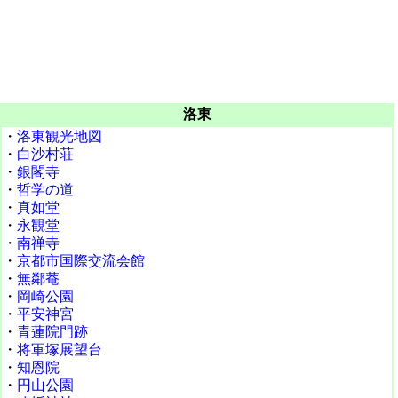
洛東
・
洛東観光地図
・
白沙村荘
・
銀閣寺
・
哲学の道
・
真如堂
・
永観堂
・
南禅寺
・
京都市国際交流会館
・
無鄰菴
・
岡崎公園
・
平安神宮
・
青蓮院門跡
・
将軍塚展望台
・
知恩院
・
円山公園