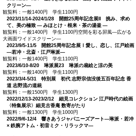
クリーン―
観覧料：一般1400円 学生1100円
2023/11/14-2024/1/28 開館25周年記念展II 挑み、求め
て、美の極致 ― みほとけ・根来・茶の湯釜 ―
観覧料：一般1400円 学生1100円空間を彩る屛風―広がる
大画面ワイドスクリーン―
2023/9/5-11/5 開館25周年記念展Ⅰ愛し、恋し、江戸絵画
―若冲・北斎・江戸琳派―
観覧料：一般1400円 学生1100円
2023/6/10-8/20 琳派展23 琳派の扇絵と涼の美
観覧料：一般1400円 学生1100円
2023/3/4-5/31 特別展 初代 志野宗信没後五百年記念 香
道 志野流の道統
観覧料：一般1500円 学生1300円
2022/12/13-2023/2/12 細見コレクション 江戸時代の絵画
〈特集展示〉細見古香庵 数寄がたり
観覧料：一般1300円 学生1000円
2022/9/6-12/4 響きあうジャパニーズアート―琳派・若冲
× 鉄腕アトム・初音ミク・リラックマ―