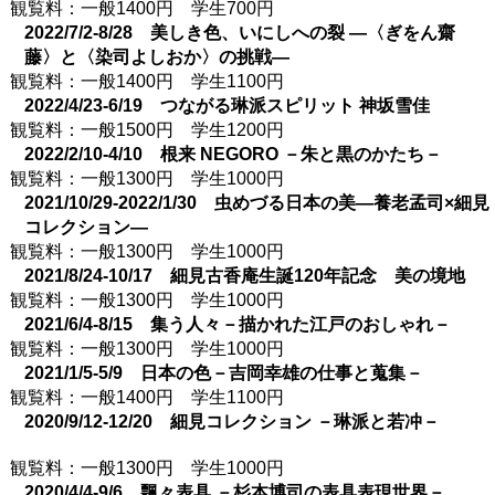
観覧料：一般1400円 学生700円
2022/7/2-8/28 美しき色、いにしへの裂 ―〈ぎをん齋
藤〉と〈染司よしおか〉の挑戦―
観覧料：一般1400円 学生1100円
2022/4/23-6/19 つながる琳派スピリット 神坂雪佳
観覧料：一般1500円 学生1200円
2022/2/10-4/10 根来 NEGORO －朱と黒のかたち－
観覧料：一般1300円 学生1000円
2021/10/29-2022/1/30 虫めづる日本の美―養老孟司×細見
コレクション―
観覧料：一般1300円 学生1000円
2021/8/24-10/17 細見古香庵生誕120年記念 美の境地
観覧料：一般1300円 学生1000円
2021/6/4-8/15 集う人々－描かれた江戸のおしゃれ－
観覧料：一般1300円 学生1000円
2021/1/5-5/9 日本の色－吉岡幸雄の仕事と蒐集－
観覧料：一般1400円 学生1100円
2020/9/12-12/20 細見コレクション －琳派と若冲－
観覧料：一般1300円 学生1000円
2020/4/4-9/6 飄々表具 －杉本博司の表具表現世界－