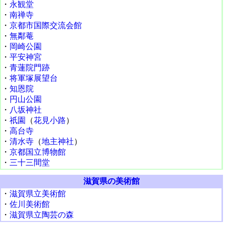
・
永観堂
・
南禅寺
・
京都市国際交流会館
・
無鄰菴
・
岡崎公園
・
平安神宮
・
青蓮院門跡
・
将軍塚展望台
・
知恩院
・
円山公園
・
八坂神社
・
祇園
（
花見小路
）
・
高台寺
・
清水寺
（
地主神社
）
・
京都国立博物館
・
三十三間堂
滋賀県の美術館
・
滋賀県立美術館
・
佐川美術館
・
滋賀県立陶芸の森