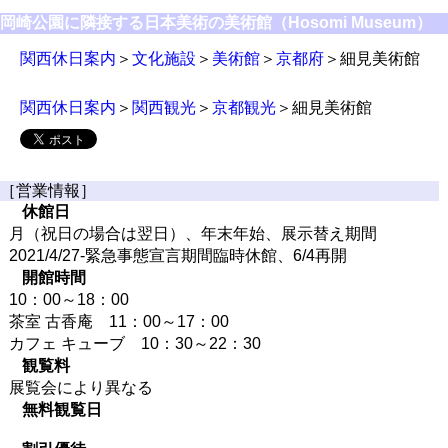
岡崎公園に隣接する日本美術の美術館（Hosomi Museum）
関西休日案内
＞
文化施設
＞
美術館
＞
京都府
＞細見美術館
関西休日案内
＞
関西観光
＞
京都観光
＞細見美術館
［営業情報］
休館日
月（祝日の場合は翌日）、年末年始、展示替え期間
2021/4/27-緊急事態宣言期間臨時休館、6/4再開
開館時間
10：00～18：00
茶室 古香庵 11：00～17：00
カフェ キューブ 10：30～22：30
観覧料
展覧会により異なる
無料観覧日