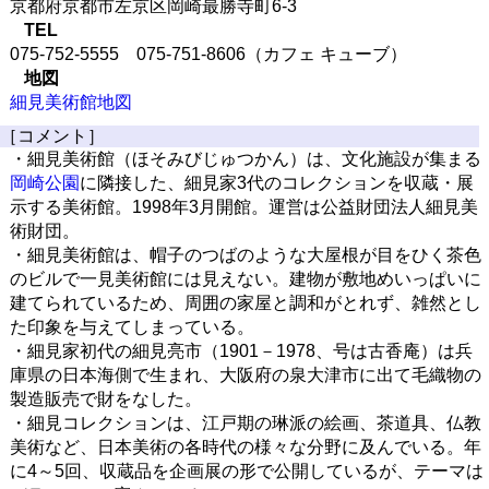
京都府京都市左京区岡崎最勝寺町6-3
TEL
075-752-5555 075-751-8606（カフェ キューブ）
地図
細見美術館地図
［コメント］
・細見美術館（ほそみびじゅつかん）は、文化施設が集まる
岡崎公園
に隣接した、細見家3代のコレクションを収蔵・展
示する美術館。1998年3月開館。運営は公益財団法人細見美
術財団。
・細見美術館は、帽子のつばのような大屋根が目をひく茶色
のビルで一見美術館には見えない。建物が敷地めいっぱいに
建てられているため、周囲の家屋と調和がとれず、雑然とし
た印象を与えてしまっている。
・細見家初代の細見亮市（1901－1978、号は古香庵）は兵
庫県の日本海側で生まれ、大阪府の泉大津市に出て毛織物の
製造販売で財をなした。
・細見コレクションは、江戸期の琳派の絵画、茶道具、仏教
美術など、日本美術の各時代の様々な分野に及んでいる。年
に4～5回、収蔵品を企画展の形で公開しているが、テーマは