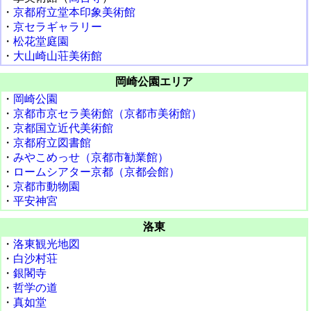
・
京都府立堂本印象美術館
・
京セラギャラリー
・
松花堂庭園
・
大山崎山荘美術館
岡崎公園エリア
・
岡崎公園
・
京都市京セラ美術館（京都市美術館）
・
京都国立近代美術館
・
京都府立図書館
・
みやこめっせ（京都市勧業館）
・
ロームシアター京都（京都会館）
・
京都市動物園
・
平安神宮
洛東
・
洛東観光地図
・
白沙村荘
・
銀閣寺
・
哲学の道
・
真如堂