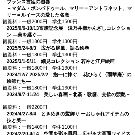
フランス宮廷の磁器
－マダム・ポンパドゥール、マリー＝アントワネット、マ
リー＝ルイーズの愛した名窯－
観覧料：一般2000円 学生1500円
2025/9/6-10/13寄贈記念展 澤乃井櫛かんざしコレクショ
ン ―美を継ぐ―
観覧料：一般1800円 学生1300円
2025/5/24-8/3 広がる屏風、語る絵巻
観覧料：一般1800円 学生1300円
2025/3/1-5/11 細見コレクション 若冲と江戸絵画
観覧料：一般1800円 学生1300円
2024/12/7-2025/2/2 抱一に捧ぐ ―花ひらく〈雨華庵〉の
絵師たち―
観覧料：一般1800円 学生1300円
2024/9/7-11/24 美しい春画－北斎・歌麿、交歓の競艶－
観覧料：一般2200円
2024/4/27-8/4 ときめきの髪飾り
ーおしゃれアイテムの
技と美ー
観覧料：一般1400円 学生1100円
2024/2/20-4/14 空間を彩る屛風―広がる大画面ワイドス