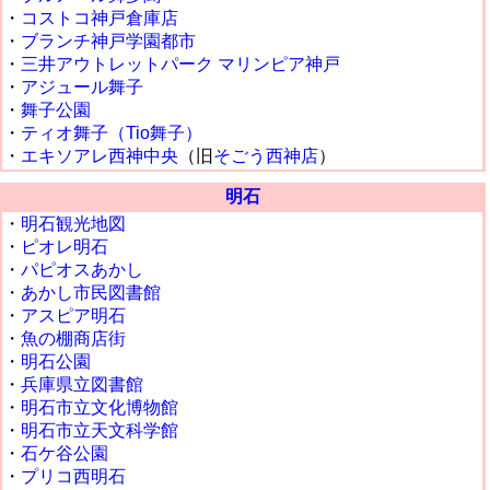
・
コストコ神戸倉庫店
・
ブランチ神戸学園都市
・
三井アウトレットパーク マリンピア神戸
・
アジュール舞子
・
舞子公園
・
ティオ舞子（Tio舞子）
・
エキソアレ西神中央
（旧
そごう西神店
）
明石
・
明石観光地図
・
ピオレ明石
・
パピオスあかし
・
あかし市民図書館
・
アスピア明石
・
魚の棚商店街
・
明石公園
・
兵庫県立図書館
・
明石市立文化博物館
・
明石市立天文科学館
・
石ケ谷公園
・
プリコ西明石