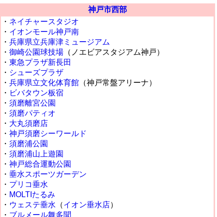
神戸市西部
・
ネイチャースタジオ
・
イオンモール神戸南
・
兵庫県立兵庫津ミュージアム
・
御崎公園球技場
（ノエビアスタジアム神戸）
・
東急プラザ新長田
・
シューズプラザ
・
兵庫県立文化体育館
（神戸常盤アリーナ）
・
ビバタウン板宿
・
須磨離宮公園
・
須磨パティオ
・
大丸須磨店
・
神戸須磨シーワールド
・
須磨浦公園
・
須磨浦山上遊園
・
神戸総合運動公園
・
垂水スポーツガーデン
・
プリコ垂水
・
MOLTIたるみ
・
ウェステ垂水
（
イオン垂水店
）
・
ブルメール舞多聞