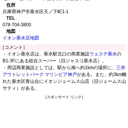
住所
兵庫県神戸市垂水区天ノ下町1-1
TEL
078-704-3800
地図
イオン垂水店地図
［コメント］
・イオン垂水店は、垂水駅北口の商業施設
ウェステ垂水
の
B1-3Fにある総合スーパー（旧ジャスコ垂水店）。
・周辺商業施設としては、駅から南へ約1kmの場所に、
三井
アウトレットパーク マリンピア神戸
がある。また、約3km離
れた垂水区青山台にイオンジェームス山店（旧ジェームス山
サティ）がある。
［スポンサード リンク］