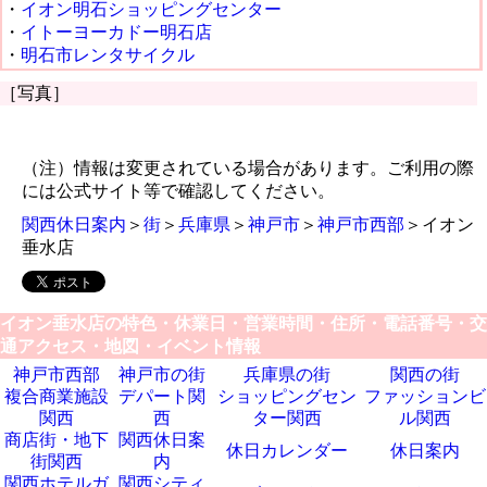
・
イオン明石ショッピングセンター
・
イトーヨーカドー明石店
・
明石市レンタサイクル
［写真］
（注）情報は変更されている場合があります。ご利用の際
には公式サイト等で確認してください。
関西休日案内
＞
街
＞
兵庫県
＞
神戸市
＞
神戸市西部
＞イオン
垂水店
イオン垂水店の特色・休業日・営業時間・住所・電話番号・交
通アクセス・地図・イベント情報
神戸市西部
神戸市の街
兵庫県の街
関西の街
複合商業施設
デパート関
ショッピングセン
ファッションビ
関西
西
ター関西
ル関西
商店街・地下
関西休日案
休日カレンダー
休日案内
街関西
内
関西ホテルガ
関西シティ