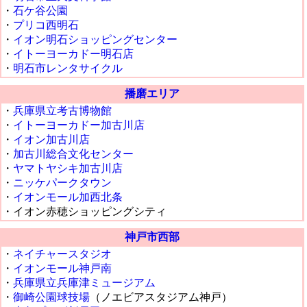
・
石ケ谷公園
・
プリコ西明石
・
イオン明石ショッピングセンター
・
イトーヨーカドー明石店
・
明石市レンタサイクル
播磨エリア
・
兵庫県立考古博物館
・
イトーヨーカドー加古川店
・
イオン加古川店
・
加古川総合文化センター
・
ヤマトヤシキ加古川店
・
ニッケパークタウン
・
イオンモール加西北条
・イオン赤穂ショッピングシティ
神戸市西部
・
ネイチャースタジオ
・
イオンモール神戸南
・
兵庫県立兵庫津ミュージアム
・
御崎公園球技場
（ノエビアスタジアム神戸）