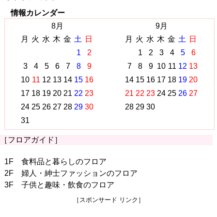
情報カレンダー
8月
9月
月
火
水
木
金
土
日
月
火
水
木
金
土
日
1
2
1
2
3
4
5
6
3
4
5
6
7
8
9
7
8
9
10
11
12
13
10
11
12
13
14
15
16
14
15
16
17
18
19
20
17
18
19
20
21
22
23
21
22
23
24
25
26
27
24
25
26
27
28
29
30
28
29
30
31
［フロアガイド］
1F 食料品と暮らしのフロア
2F 婦人・紳士ファッションのフロア
3F 子供と趣味・飲食のフロア
［スポンサード リンク］