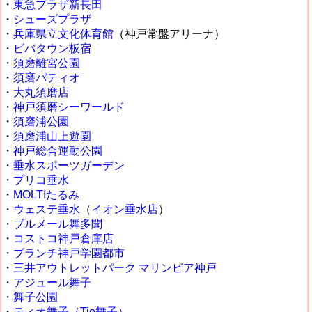
・
東急プラザ新長田
・
シューズプラザ
・
兵庫県立文化体育館
（神戸常盤アリーナ）
・
ビバタウン板宿
・
須磨離宮公園
・
須磨パティオ
・
大丸須磨店
・
神戸須磨シーワールド
・
須磨浦公園
・
須磨浦山上遊園
・
神戸総合運動公園
・
垂水スポーツガーデン
・
プリコ垂水
・
MOLTIたるみ
・
ウェステ垂水
（
イオン垂水店
）
・
ブルメール舞多聞
・
コストコ神戸倉庫店
・
ブランチ神戸学園都市
・
三井アウトレットパーク マリンピア神戸
・
アジュール舞子
・
舞子公園
・
ティオ舞子（Tio舞子）