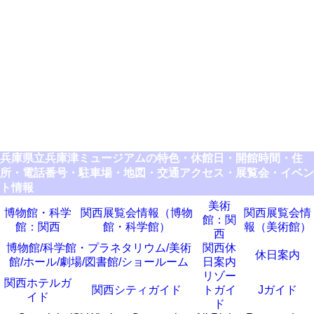
兵庫県立兵庫津ミュージアムの特色・休館日・開館時間・住
所・電話番号・駐車場・地図・交通アクセス・展覧会・イベン
ト情報
美術
博物館・科学
関西展覧会情報（博物
関西展覧会情
館：関
館：関西
館・科学館）
報（美術館）
西
博物館/科学館・プラネタリウム/美術
関西休
休日案内
館/ホール/劇場/図書館/ショールーム
日案内
リゾー
関西ホテルガ
関西シティガイド
トガイ
Jガイド
イド
ド