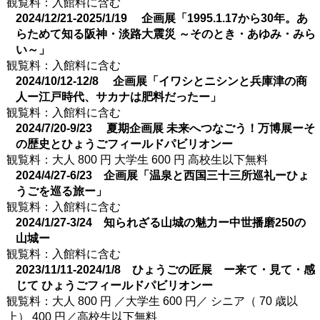
観覧料：入館料に含む
2024/12/21-2025/1/19 企画展「1995.1.17から30年。あ
らためて知る阪神・淡路大震災 ～そのとき・あゆみ・みら
い～」
観覧料：入館料に含む
2024/10/12-12/8 企画展「イワシとニシンと兵庫津の商
人ー江戸時代、サカナは肥料だったー」
観覧料：入館料に含む
2024/7/20-9/23 夏期企画展 未来へつなごう！万博展ーそ
の歴史とひょうごフィールドパビリオンー
観覧料：大人 800 円 大学生 600 円 高校生以下無料
2024/4/27-6/23 企画展「温泉と西国三十三所巡礼ーひょ
うごを巡る旅ー」
観覧料：入館料に含む
2024/1/27-3/24 知られざる山城の魅力ー中世播磨250の
山城ー
観覧料：入館料に含む
2023/11/11-2024/1/8 ひょうごの匠展 ー来て・見て・感
じて ひょうごフィールドパビリオンー
観覧料：大人 800 円 ／大学生 600 円／ シニア（ 70 歳以
上） 400 円／高校生以下無料