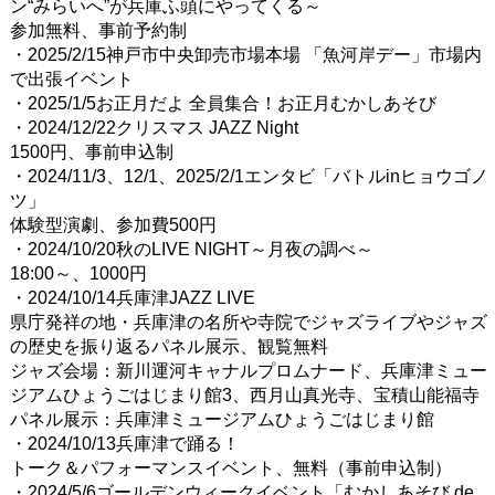
ン“みらいへ”が兵庫ふ頭にやってくる～
参加無料、事前予約制
・2025/2/15神戸市中央卸売市場本場 「魚河岸デー」市場内
で出張イベント
・2025/1/5お正月だよ 全員集合！お正月むかしあそび
・2024/12/22クリスマス JAZZ Night
1500円、事前申込制
・2024/11/3、12/1、2025/2/1エンタビ「バトルinヒョウゴノ
ツ」
体験型演劇、参加費500円
・2024/10/20秋のLIVE NIGHT～月夜の調べ～
18:00～、1000円
・2024/10/14兵庫津JAZZ LIVE
県庁発祥の地・兵庫津の名所や寺院でジャズライブやジャズ
の歴史を振り返るパネル展示、観覧無料
ジャズ会場：新川運河キャナルプロムナード、兵庫津ミュー
ジアムひょうごはじまり館3、西月山真光寺、宝積山能福寺
パネル展示：兵庫津ミュージアムひょうごはじまり館
・2024/10/13兵庫津で踊る！
トーク＆パフォーマンスイベント、無料（事前申込制）
・2024/5/6ゴールデンウィークイベント「むかしあそび de