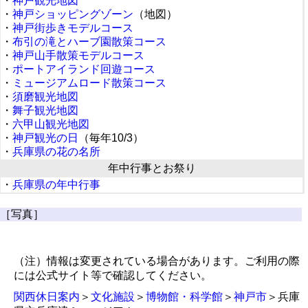
・
神戸観光地図
・
神戸ショッピングゾーン
（地図）
・
神戸街歩きモデルコース
・
布引の滝とハーブ園散策コース
・
神戸山手散策モデルコース
・
ポートアイランド回遊コース
・
ミュージアムロード散策コース
・
須磨観光地図
・
舞子観光地図
・
六甲山観光地図
・
神戸観光の日
（毎年10/3）
・
兵庫県の花の名所
年中行事とお祭り
・
兵庫県の年中行事
［写真］
（注）情報は変更されている場合があります。ご利用の際
には公式サイト等で確認してください。
関西休日案内
＞
文化施設
＞
博物館・科学館
＞
神戸市
＞兵庫