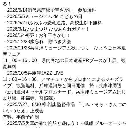
る！
・2026/6/14初代県庁館で宝さがし、参加無料
・2026/5/5ミュージアム de こどもの日
・2026/5/2-6ふわふわ恐竜迷路、高校生以下無料
・2026/3/1ひなまつり ひなあられガチャ！
・2026/1/4初夢！お年玉さがし！
・2025/12/28歳忘れ！餅つき大会
・2025/11/23兵庫津ミュージアム秋まつり ひょうご日本遺
産フェア
11：00～16：00、県内各地の日本遺産PRブースが出展、観
覧無料
・2025/10/5兵庫津JAZZ LIVE
11：00～16：30、アマチュアからプロまでによるジャズラ
イブ、観覧無料、兵庫運河祭と同日開催、於：兵庫津周辺
（新川運河キャナルプロムナード、兵庫津ミュージアムはじ
まり館、能福寺、普照院）
・2025/7/27、8/30 椎名誠 監督作品 「うみ・そら・さんごの
いいつたえ」上映会
有料、事前予約制
・2025/7/5兵庫の港で帆船と遊ぼう！～帆船 ブルーオーシャ