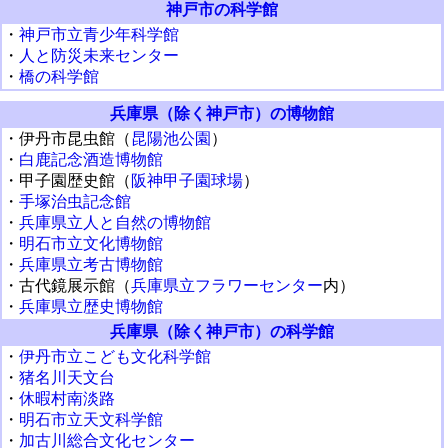
神戸市の科学館
・
神戸市立青少年科学館
・
人と防災未来センター
・
橋の科学館
兵庫県（除く神戸市）の博物館
・伊丹市昆虫館（
昆陽池公園
）
・
白鹿記念酒造博物館
・甲子園歴史館（
阪神甲子園球場
）
・
手塚治虫記念館
・
兵庫県立人と自然の博物館
・
明石市立文化博物館
・
兵庫県立考古博物館
・古代鏡展示館（
兵庫県立フラワーセンター
内）
・
兵庫県立歴史博物館
兵庫県（除く神戸市）の科学館
・
伊丹市立こども文化科学館
・
猪名川天文台
・
休暇村南淡路
・
明石市立天文科学館
・
加古川総合文化センター