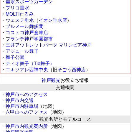
・
垂水スポーツガーデン
・
プリコ垂水
・
MOLTIたるみ
・
ウェステ垂水
（
イオン垂水店
）
・
ブルメール舞多聞
・
コストコ神戸倉庫店
・
ブランチ神戸学園都市
・
三井アウトレットパーク マリンピア神戸
・
アジュール舞子
・
舞子公園
・
ティオ舞子（Tio舞子）
・
エキソアレ西神中央
（旧
そごう西神店
）
神戸観光
お役立ち情報
交通機関
・
神戸市へのアクセス
・
神戸市内交通
・
神戸市内駐車場
（地図）
・
六甲山へのアクセス
（地図）
観光名所とモデルコース
・
神戸市内観光案内所
（地図）