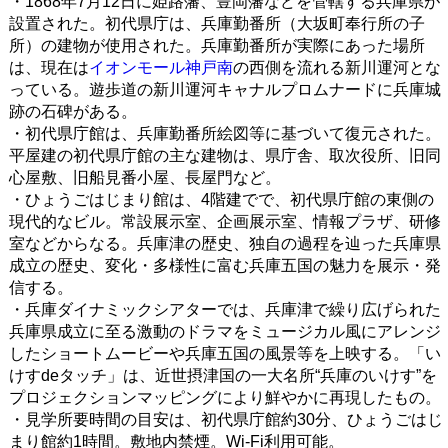
・1868年7月12日に姫路藩、豊岡藩などを管轄する兵庫県が
設置された。初代県庁は、兵庫勤番所（大坂町奉行所の子
所）の建物が使用された。兵庫勤番所が実際にあった場所
は、現在は
イオンモール神戸南
の西側を流れる新川運河とな
っている。遊歩道の新川運河キャナルプロムナードに兵庫城
跡の石碑がある。
・初代県庁館は、兵庫勤番所絵図等に基づいて復元された。
平屋建の初代県庁館の主な建物は、県庁舎、取次役所、旧同
心屋敷、旧船見番小屋、長屋門など。
・ひょうごはじまり館は、4階建でで、初代県庁館の東側の
現代的なビル。常設展示室、企画展示室、情報プラザ、研修
室などからなる。兵庫津の歴史、独自の過程を辿った兵庫県
成立の歴史、変化・多様性に富む兵庫五国の魅力を展示・発
信する。
・兵庫ダイナミックシアターでは、兵庫津で繰り広げられた
兵庫県成立に至る激動のドラマをミュージカル風にアレンジ
したショートムービーや兵庫五国の風景等を上映する。「い
けすdeタッチ」は、近世摂津国の一大名所“兵庫のいけす”を
プロジェクションマッピングにより鮮やかに再現したもの。
・見学所要時間の目安は、初代県庁館約30分、ひょうごはじ
まり館約1時間。敷地内禁煙。Wi-Fi利用可能。