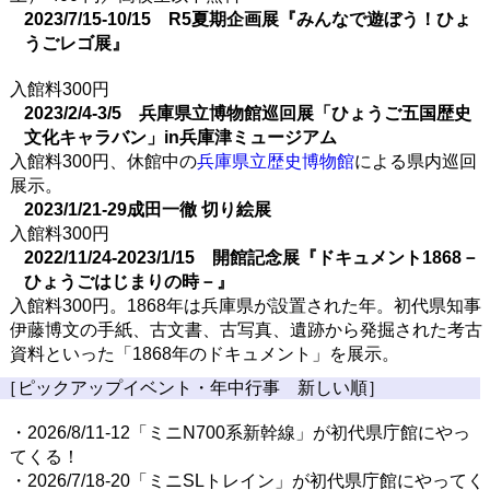
2023/7/15-10/15 R5夏期企画展『みんなで遊ぼう！ひょ
うごレゴ展』
入館料300円
2023/2/4-3/5 兵庫県立博物館巡回展「ひょうご五国歴史
文化キャラバン」in兵庫津ミュージアム
入館料300円、休館中の
兵庫県立歴史博物館
による県内巡回
展示。
2023/1/21-29成田一徹 切り絵展
入館料300円
2022/11/24-2023/1/15 開館記念展『ドキュメント1868－
ひょうごはじまりの時－』
入館料300円。1868年は兵庫県が設置された年。初代県知事
伊藤博文の手紙、古文書、古写真、遺跡から発掘された考古
資料といった「1868年のドキュメント」を展示。
［ピックアップイベント・年中行事 新しい順］
・2026/8/11-12「ミニN700系新幹線」が初代県庁館にやっ
てくる！
・2026/7/18-20「ミニSLトレイン」が初代県庁館にやってく