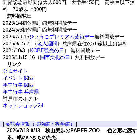
開館記念展期間は大人600円 大学生450円 高校生以下無
料 70歳以上300円
無料観覧日
2026/1/4初代県庁館無料開放デー
2024/5/6初代県庁館無料開放デー
2026/7/9-15
ひょうごプレミアム芸術デー
無料開放デー
2025/9/15-21（
老人週間
）兵庫県在住の70歳以上は無料
2024/10/3（
KOBE観光の日
） 無料開放デー
2025/11/15-16（
関西文化の日
）無料開放デー
リンク
公式サイト
イベント 関西
年中行事 関西
年中行事 兵庫県
神戸市のホテル
ネットショップ24
［
展覧会情報（博物館・科学館）
］
2026/7/18-9/13 秋山美歩のPAPER ZOO ― 色と形に恋す
る、紙のいきものたち ―