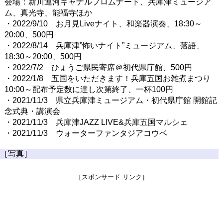
会場：新川運河キャナルプロムナード、兵庫津ミュージア
ム、真光寺、能福寺ほか
・2022/9/10 お月見Liveナイト、和楽器演奏、18:30～
20:00、500円
・2022/8/14 兵庫津”怖いナイト”ミュージアム、落語、
18:30～20:00、500円
・2022/7/2 ひょうご県民寄席＠初代県庁館、500円
・2022/1/8 五国をいただきます！兵庫五国お雑煮まつり
10:00～配布予定数に達し次第終了、一杯100円
・2021/11/3 県立兵庫津ミュージアム・初代県庁館 開館記
念式典・講演会
・2021/11/3 兵庫津JAZZ LIVE&兵庫五国マルシェ
・2021/11/3 ウォーターファンタジアコウベ
［写真］
［スポンサード リンク］