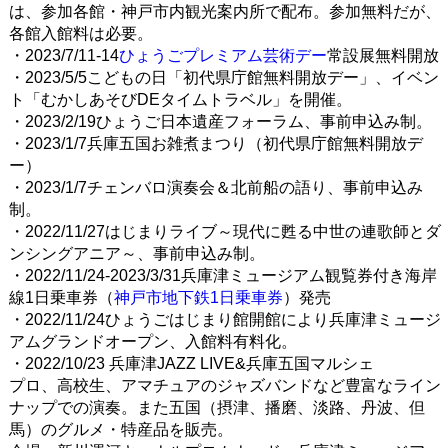
は、参加各館・神戸市内観光案内所で配布。参加無料だが、
各館入館料は必要。
・2023/7/11-14
ひょうごプレミアム芸術デー
常設展無料開放
・2023/5/5こどもの日「初代県庁館無料開放デー」、イベン
ト「むかしあそびDEタイムトラベル」を開催。
・2023/2/19ひょうご日本遺産フォーラム、事前申込み制。
・2023/1/7兵庫五国お雑煮まつり（初代県庁館無料開放デ
ー）
・2023/1/7チェンバロ演奏会＆北前船の語り、事前申込み
制。
・2022/11/27はじまりライブ～現代に甦る中世の連歌師とダ
ンシングアニア～、事前申込み制。
・2022/11/24-2023/3/31兵庫津ミュージアム観覧券付き海岸
線1日乗車券（
神戸市地下鉄1日乗車券
）発売
・2022/11/24ひょうごはじまり館開館により兵庫津ミュージ
アムグランドオープン、入館料有料化。
・2022/10/23 兵庫津JAZZ LIVE&兵庫五国マルシェ
プロ、高校生、アマチュアのジャズバンドなど豊富なライン
ナップでの演奏。また五国（摂津、播磨、淡路、丹波、但
馬）のグルメ・特産品を販売。