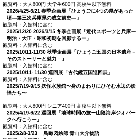
観覧料：大人800円 大学生600円 高校生以下無料
2026/4/25-6/21 春季企画展「ひょうごに4つの県があった
頃―第三次兵庫県の成立前史―」
観覧料：入館料に含む
2025/12/20-2026/3/15 冬季企画展「近代スポーツと兵庫ー
明治・大正・昭和初期を回顧するー」
観覧料：入館料に含む
2025/10/11-11/30 秋季企画展「ひょうご五国の日本遺産－
そのストーリーと魅力－」
観覧料：入館料に含む
2025/10/11- 11/30 巡回展「古代鏡五国巡回展」
観覧料：入館料に含む
2025/7/19-9/15 妖怪水族館〜身のまわりにひそむ水辺の妖
怪たち〜
観覧料：大人800円 シニア400円 高校生以下無料
2025/4/19-6/22 巡回展「地球時間の旅ー山陰海岸ジオパー
クへ行こうー」
観覧料：入館料に含む
2025/2/8-3/23 鳥瞰図絵師 青山大介物語