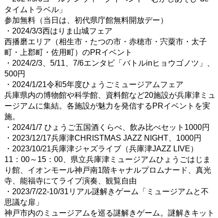
タイムトラベル」
参加無料（当日は、初代県庁館無料開放デー）
・2024/3/3西はりま山城フェア
西播磨エリア（相生市・たつの市・赤穂市・宍粟市・太子
町・上郡町・佐用町）のPRイベント
・2024/2/3、5/11、7/6エンタビ「バトルinヒョウゴノツ」、
500円
・2024/1/21令和5年度ひょうごミュージアムフェア
兵庫県内の博物館や科学館、資料館など20施設が兵庫津ミュ
ージアムに集結。各施設が魅力を発信するPRイベントを実
施。
・2024/1/7 ひょうご五国酒くらべ、飲み比べセット1000円
・2023/12/17兵庫津CHRISTMAS JAZZ NIGHT、1000円
・2023/10/21兵庫津ジャズライブ（兵庫津JAZZ LIVE）
11：00～15：00、県立兵庫津ミュージアムひょうごはじま
り館、イオンモール神戸南1階キャナルプロムナード、真光
寺、能福寺にてライブ演奏、観覧自由
・2023/7/22-10/31リアル謎解きゲーム「ミュージアムと不
思議な扉」
神戸市内のミュージアムを巡る謎解きゲーム。謎解きキット