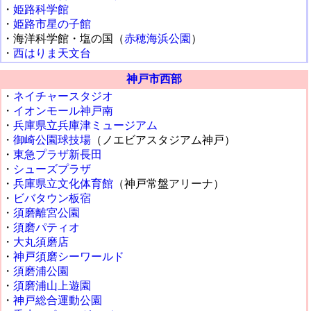
・
姫路科学館
・
姫路市星の子館
・海洋科学館・塩の国（
赤穂海浜公園
）
・
西はりま天文台
神戸市西部
・
ネイチャースタジオ
・
イオンモール神戸南
・
兵庫県立兵庫津ミュージアム
・
御崎公園球技場
（ノエビアスタジアム神戸）
・
東急プラザ新長田
・
シューズプラザ
・
兵庫県立文化体育館
（神戸常盤アリーナ）
・
ビバタウン板宿
・
須磨離宮公園
・
須磨パティオ
・
大丸須磨店
・
神戸須磨シーワールド
・
須磨浦公園
・
須磨浦山上遊園
・
神戸総合運動公園