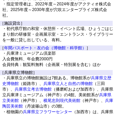
・指定管理者は、2022年度～2024年度がアクティオ株式会
社、2025年度～2030年度が穴吹エンタープライズ株式会
社。
［施設貸出］
・初代県庁館の和室・休憩所・イベント広場、ひょうごはじ
まり館の研修室・企画展示室・エントランス・ライブラリー
を一般に貸し出している、有料。
［
年間パスポート・友の会（博物館・科学館）
］
・兵庫津ミュージアム倶楽部
入会費無料、年会費2000円
会員特典：観覧料無料（企画展・特別展を含む）ほか
［兵庫県立博物館］
・兵庫県立の博物館施設は7館ある。博物館系が
兵庫県立歴
史博物館
（姫路市）、
兵庫県立人と自然の博物館
（三田
市）、
兵庫県立考古博物館
（播磨町および加西市）、兵庫県
立兵庫津ミュージアム（神戸市）の4館。美術館系が
兵庫県
立美術館
（神戸市）、
横尾忠則現代美術館
（神戸市）、
兵庫
陶芸美術館
（丹波篠山市）の3館。
・植物園の
兵庫県立フラワーセンター
（加西市）は、兵庫県