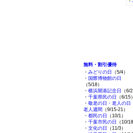
・
無料・割引優待
・
みどりの日
（5/4）
・
国際博物館の日
（5/18）
・
横浜開港記念日
（6/
・
千葉県民の日
（6/15
・
敬老の日・老人の日
老人週間
（9/15-21）
・
都民の日
（10/1）
・
千葉市民の日
（10/1
・
文化の日
（11/3）