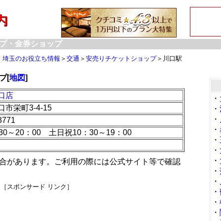
プ・金券ショップ
・埼玉のお役立ち情報
＞
交通
＞
安売りチケットショップ
＞川口駅
プ[
地図
]
口店
・
市栄町3-4-15
・
・
3771
・
30～20：00 土日祝10：30～19：00
・
・
・
合があります。ご利用の際には公式サイト等で確認
・
・
［スポンサード リンク］
・
・
・