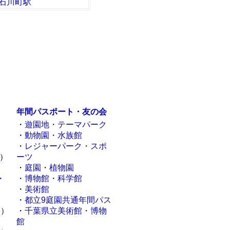
石川町駅
年間パスポート・友の会
・
遊園地・テーマパーク
・
動物園・水族館
・
レジャーパーク・スポ
2）
ーツ
）
・
庭園・植物園
・
・
博物館・科学館
・
美術館
・
都立9庭園共通年間パス
8）
・
千葉県立美術館・博物
館