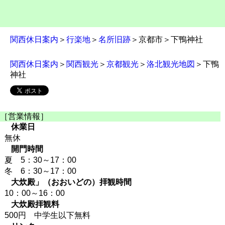
関西休日案内
＞
行楽地
＞
名所旧跡
＞京都市＞下鴨神社
関西休日案内
＞
関西観光
＞
京都観光
＞
洛北観光地図
＞下鴨
神社
［営業情報］
休業日
無休
開門時間
夏 5：30～17：00
冬 6：30～17：00
大炊殿」（おおいどの）拝観時間
10：00～16：00
大炊殿拝観料
500円 中学生以下無料