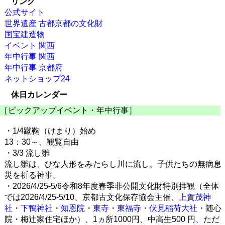
リンク
公式サイト
世界遺産 古都京都の文化財
国宝建造物
イベント 関西
年中行事 関西
年中行事 京都府
ネットショップ24
休日カレンダー
［ピックアップイベント・年中行事］
・1/4蹴鞠（けまり）始め
13：30～、観覧自由
・3/3 流し雛
流し雛は、ひな人形をみたらし川に流し、子供たちの無病息
災を祈る神事。
・2026/4/25-5/6令和8年度春季非公開文化財特別拝観（全体
では2026/4/25-5/10、京都古文化保存協会主催、
上賀茂神
社
・
下鴨神社
・
知恩院
・
東寺
・
東福寺
・
伏見稲荷大社
・随心
院・梅辻家住宅ほか）、1ヵ所1000円、中高生500 円、ただ