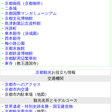
・
京都御苑
（
京都御所
）
・
二条城
・
京都国際マンガミュージアム
・
京都文化博物館
・
島津創業記念資料館
・
河原町
・
東本願寺
（
渉成園
）
・
西本願寺
・
梅小路公園
・
京都水族館
・
京都鉄道博物館
・
京都駅周辺繁華街
・
東寺
（教王護国寺）
京都観光
お役立ち情報
交通機関
・
京都市へのアクセス
・
京都市内交通
・京都市内駐車場（地図）
観光名所とモデルコース
・
世界遺産・特別史跡名勝・国宝建造物
・
京都観光案内所
（地図）