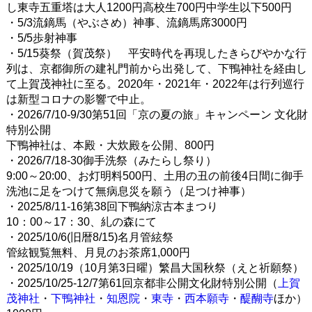
し東寺五重塔は大人1200円高校生700円中学生以下500円
・5/3流鏑馬（やぶさめ）神事、流鏑馬席3000円
・5/5歩射神事
・5/15葵祭（賀茂祭） 平安時代を再現したきらびやかな行
列は、京都御所の建礼門前から出発して、下鴨神社を経由し
て上賀茂神社に至る。2020年・2021年・2022年は行列巡行
は新型コロナの影響で中止。
・2026/7/10-9/30第51回「京の夏の旅」キャンペーン 文化財
特別公開
下鴨神社は、本殿・大炊殿を公開、800円
・2026/7/18-30御手洗祭（みたらし祭り）
9:00～20:00、お灯明料500円、土用の丑の前後4日間に御手
洗池に足をつけて無病息災を願う（足つけ神事）
・2025/8/11-16第38回下鴨納涼古本まつり
10：00～17：30、糺の森にて
・2025/10/6(旧暦8/15)名月管絃祭
管絃観覧無料、月見のお茶席1,000円
・2025/10/19（10月第3日曜）繁昌大国秋祭（えと祈願祭）
・2025/10/25-12/7第61回京都非公開文化財特別公開（
上賀
茂神社
・
下鴨神社
・
知恩院
・
東寺
・
西本願寺
・
醍醐寺
ほか）