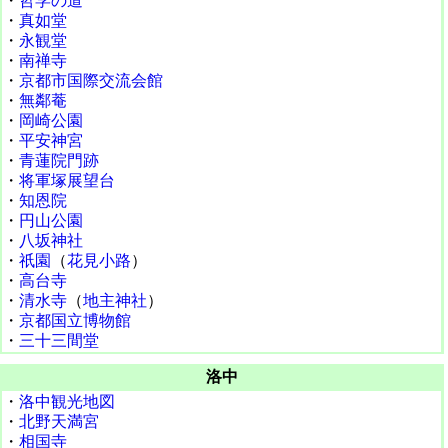
・
哲学の道
・
真如堂
・
永観堂
・
南禅寺
・
京都市国際交流会館
・
無鄰菴
・
岡崎公園
・
平安神宮
・
青蓮院門跡
・
将軍塚展望台
・
知恩院
・
円山公園
・
八坂神社
・
祇園
（
花見小路
）
・
高台寺
・
清水寺
（
地主神社
）
・
京都国立博物館
・
三十三間堂
洛中
・
洛中観光地図
・
北野天満宮
・
相国寺