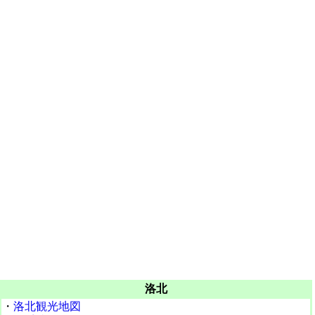
洛北
・
洛北観光地図