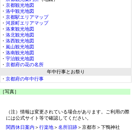
・
京都観光地図
・
洛中観光地図
・
京都駅エリアマップ
・
河原町エリアマップ
・
洛東観光地図
・
洛北観光地図
・
洛西観光地図
・
嵐山観光地図
・
洛南観光地図
・
宇治観光地図
・
京都府の花の名所
年中行事とお祭り
・
京都府の年中行事
［写真］
（注）情報は変更されている場合があります。ご利用の際
には公式サイト等で確認してください。
関西休日案内
＞
行楽地
＞
名所旧跡
＞京都市＞下鴨神社