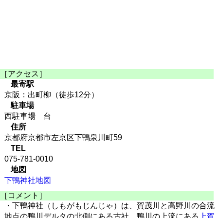
［アクセス］
最寄駅
京阪：出町柳（徒歩12分）
駐車場
西駐車場 台
住所
京都府京都市左京区下鴨泉川町59
TEL
075-781-0010
地図
下鴨神社地図
［コメント］
・下鴨神社（しもがもじんじゃ）は、賀茂川と高野川の合流
地点の鴨川デルタの北側にある古社。鴨川の上流にある
上賀