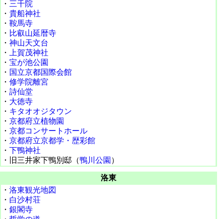
・
三千院
・
貴船神社
・
鞍馬寺
・
比叡山延暦寺
・
神山天文台
・
上賀茂神社
・
宝が池公園
・
国立京都国際会館
・
修学院離宮
・
詩仙堂
・
大徳寺
・
キタオオジタウン
・
京都府立植物園
・
京都コンサートホール
・
京都府立京都学・歴彩館
・
下鴨神社
・旧三井家下鴨別邸（
鴨川公園
）
洛東
・
洛東観光地図
・
白沙村荘
・
銀閣寺