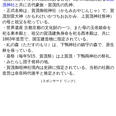
茂神社
と共に古代豪族・賀茂氏の氏神。
・正式名称は、賀茂御祖神社（かもみおやじんじゃ）で、賀
茂別雷大神（かもわけいかづちおおかみ、上賀茂神社祭神）
の母と祖父を祀っている。
・世界遺産 古都京都の文化財の一つ。また母の玉依姫命を
祀る東本殿と、祖父の賀茂建角身命を祀る西本殿は、共に
1863年造営で、国宝建造物に指定されている。
・糺の森（ただすのもり）は、下鴨神社の鎮守の森で、原生
林を保っている。
・葵祭（毎年5/15、賀茂祭）は上賀茂・下鴨両神社の祭礼。
・みたらし団子発祥の地。
・賀茂御祖神社境内は史跡に指定されている。当初の社殿の
造営は奈良時代後半と推定されている。
［スポンサード リンク］