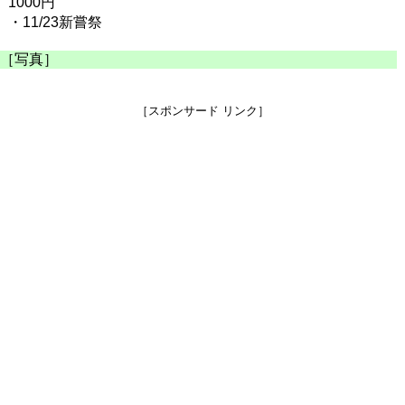
1000円
・11/23新嘗祭
［写真］
［スポンサード リンク］