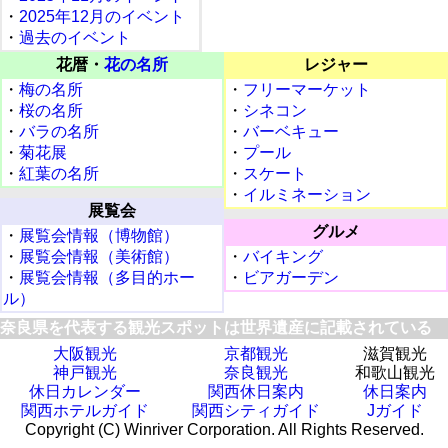
・
2025年12月のイベント
・
過去のイベント
花暦・
花の名所
レジャー
・
梅の名所
・
フリーマーケット
・
桜の名所
・
シネコン
・
バラの名所
・
バーベキュー
・
菊花展
・
プール
・
紅葉の名所
・
スケート
・
イルミネーション
展覧会
グルメ
・
展覧会情報（博物館）
・
展覧会情報（美術館）
・
バイキング
・
展覧会情報（多目的ホー
・
ビアガーデン
ル）
奈良県を代表する観光スポットは世界遺産に記載されている
大阪観光
京都観光
滋賀観光
神戸観光
奈良観光
和歌山観光
休日カレンダー
関西休日案内
休日案内
関西ホテルガイド
関西シティガイド
Jガイド
Copyright (C) Winriver Corporation. All Rights Reserved.