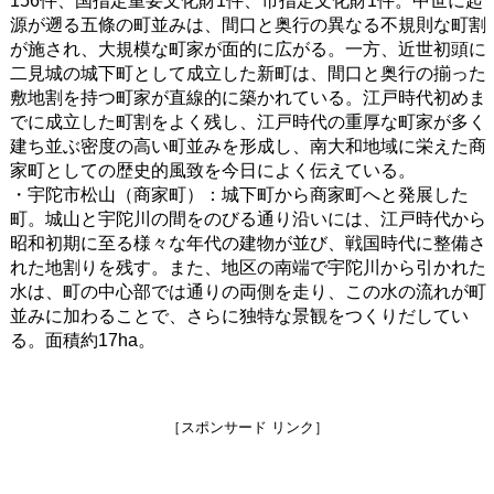
156件、国指定重要文化財1件、市指定文化財1件。中世に起
源が遡る五條の町並みは、間口と奥行の異なる不規則な町割
が施され、大規模な町家が面的に広がる。一方、近世初頭に
二見城の城下町として成立した新町は、間口と奥行の揃った
敷地割を持つ町家が直線的に築かれている。江戸時代初めま
でに成立した町割をよく残し、江戸時代の重厚な町家が多く
建ち並ぶ密度の高い町並みを形成し、南大和地域に栄えた商
家町としての歴史的風致を今日によく伝えている。
・宇陀市松山（商家町）：城下町から商家町へと発展した
町。城山と宇陀川の間をのびる通り沿いには、江戸時代から
昭和初期に至る様々な年代の建物が並び、戦国時代に整備さ
れた地割りを残す。また、地区の南端で宇陀川から引かれた
水は、町の中心部では通りの両側を走り、この水の流れが町
並みに加わることで、さらに独特な景観をつくりだしてい
る。面積約17ha。
［スポンサード リンク］