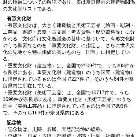
財の種類についての解説であり、表は奈良県内の建造物関係
の文化財リストである。
有形文化財
・有形文化財は、大きく建造物と美術工芸品（絵画・彫刻・
工芸品・書跡・典籍・古文書・考古資料・歴史資料等）に分
かれる。文化庁は文化審議会の答申に基づいて、有形文化財
のうち重要なものを「重要文化財」に指定し、さらに世界文
化の見地から特に価値の高いものを「国宝」に指定してい
る。
・重要文化財（建造物）は、全国で2509件で、うち203件が
奈良県にある。重要文化財（建造物）のうち国宝（建造物）
に指定されているものは全国で227件で、そのうち64件が奈
良県内に所在している。
・重要文化財（美術工芸品）は、全国で10717件で、うち
1096件が奈良県にある。重要文化財（美術工芸品）のうち
国宝（美術工芸品）に指定されているものは全国で893件
で、そのうち163件が奈良県内にある。
記念物
・記念物は、史跡、名勝、天然記念物の総称。
・史跡は、貝塚・古墳・都城跡・城跡・旧宅・社寺跡・治水