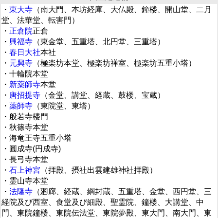
・
東大寺
（南大門、本坊経庫、大仏殿、鐘楼、開山堂、二月
堂、法華堂、転害門）
・
正倉院
正倉
・
興福寺
（東金堂、五重塔、北円堂、三重塔）
・
春日大社
本社
・
元興寺
（極楽坊本堂、極楽坊禅室、極楽坊五重小塔）
・十輪院本堂
・
新薬師寺
本堂
・
唐招提寺
（金堂、講堂、経蔵、鼓楼、宝蔵）
・
薬師寺
（東院堂、東塔）
・般若寺楼門
・秋篠寺本堂
・海竜王寺五重小塔
・圓成寺(円成寺)
・長弓寺本堂
・
石上神宮
（拝殿、摂社出雲建雄神社拝殿）
・霊山寺本堂
・
法隆寺
（廻廊、経蔵、綱封蔵、五重塔、金堂、西円堂、三
経院及び西室、食堂及び細殿、聖霊院、鐘楼、大講堂、中
門、東院鐘楼、東院伝法堂、東院夢殿、東大門、南大門、東