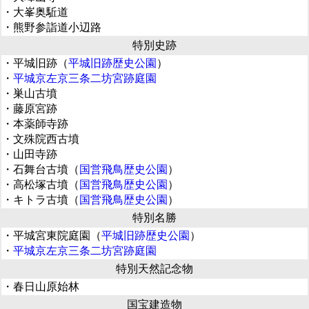
・大峯奥駈道
・熊野参詣道小辺路
特別史跡
・平城旧跡（
平城旧跡歴史公園
）
・
平城京左京三条二坊宮跡庭園
・巣山古墳
・藤原宮跡
・本薬師寺跡
・文殊院西古墳
・山田寺跡
・石舞台古墳（
国営飛鳥歴史公園
）
・高松塚古墳（
国営飛鳥歴史公園
）
・キトラ古墳（
国営飛鳥歴史公園
）
特別名勝
・平城宮東院庭園（
平城旧跡歴史公園
）
・
平城京左京三条二坊宮跡庭園
特別天然記念物
・春日山原始林
国宝建造物