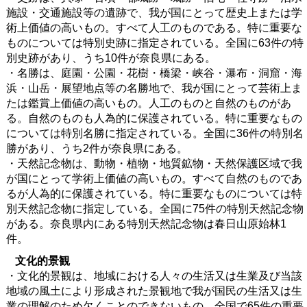
施設・交通施設等の遺跡で、我が国にとって歴史上または学
術上価値の高いもの。すべて人工のものである。特に重要な
ものについては特別史跡に指定されている。全国に63件の特
別史跡があり、うち10件が奈良県にある。
・名勝は、庭園・公園・花樹・橋梁・峡谷・瀑布・洞窟・海
浜・山岳・展望地点等の名勝地で、我が国にとって芸術上ま
たは鑑賞上価値の高いもの。人工のものと自然のものがあ
る。自然のものも人為的に保護されている。特に重要なもの
については特別名勝に指定されている。全国に36件の特別名
勝があり、うち2件が奈良県にある。
・天然記念物は、動物・植物・地質鉱物・天然保護区域で我
が国にとって学術上価値の高いもの。すべて自然のものであ
るが人為的に保護されている。特に重要なものについては特
別天然記念物に指定している。全国に75件の特別天然記念物
がある。奈良県内にある特別天然記念物は春日山原始林1
件。
文化的景観
・文化的景観は、地域における人々の生活又は生業及び当該
地域の風土により形成された景観地で我が国民の生活又は生
業の理解のため欠くことのできないもの。全国で65件の重要