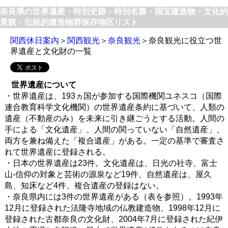
奈良県の世界遺産・特別史跡・特別名勝・国宝建造物・文化的
景観・伝統的建造物群保存地区リスト
関西休日案内
＞
関西観光
＞
奈良観光
＞奈良観光に役立つ世
界遺産と文化財の一覧
世界遺産について
・世界遺産は、193ヵ国が参加する国際機関ユネスコ（国際
連合教育科学文化機関）の世界遺産条約に基づいて、人類の
遺産（不動産のみ）を未来に引き継ごうとする活動。人間の
手による「文化遺産」、人間の関っていない「自然遺産」、
両方を兼ね備えた「複合遺産」がある。一定の基準で審査さ
れて世界遺産に登録される。
・日本の世界遺産は23件。文化遺産は、日光の社寺、富士
山-信仰の対象と芸術の源泉など19件、自然遺産は、屋久
島、知床など4件、複合遺産の登録はない。
・奈良県内には3件の世界遺産がある（表を参照）。1993年
12月に登録された法隆寺地域の仏教建造物、1998年12月に
登録された古都奈良の文化財、2004年7月に登録された紀伊