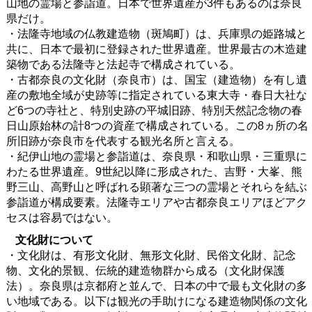
山地の霊場と参詣道。日本で世界遺産が3件もあるのは奈良
県だけ。
・法隆寺地域の仏教建造物（斑鳩町）は、兵庫県の姫路城と
共に、日本で最初に登録された世界遺産。世界最古の木造建
築物である法隆寺と法起寺で構成されている。
・古都奈良の文化財（奈良市）は、国宝（建造物）を有し遺
産の敷地全域が史跡等に指定されている東大寺・春日大社な
ど6つの寺社と、特別史跡の平城旧跡、特別天然記念物の春
日山原始林の計8つの資産で構成されている。この8ヵ所の名
所旧跡が奈良市を代表する観光名所と言える。
・紀伊山地の霊場と参詣道は、奈良県・和歌山県・三重県に
わたる世界遺産。9世紀以降に形成された、吉野・大峯、熊
野三山、高野山と呼ばれる顕著な三つの霊場とそれらを結ぶ
参詣道が構成要素。法隆寺エリアや古都奈良エリアほどアク
セスは容易ではない。
文化財について
・文化財は、有形文化財、無形文化財、民俗文化財、記念
物、文化的景観、伝統的建造物群から成る（文化財保護
法）。奈良県は京都府と並んで、日本の中で最も文化財の多
い地域である。以下は観光の手助けになる建造物関係の文化