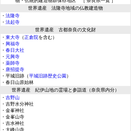
物・伝統的建造物群保存地区 ［ 奈良県一覧 ］
世界遺産 法隆寺地域の仏教建造物
・
法隆寺
・
法起寺
世界遺産 古都奈良の文化財
・
東大寺
（
正倉院
を含む）
・
興福寺
・
春日大社
・
元興寺
・
薬師寺
・
唐招提寺
・平城旧跡（
平城旧跡歴史公園
）
・春日山原始林
世界遺産 紀伊山地の霊場と参詣道（奈良県内分）
・
吉野山
・吉野水分神社
・金峯神社
・金峯山寺
・吉水神社
・大峰山寺