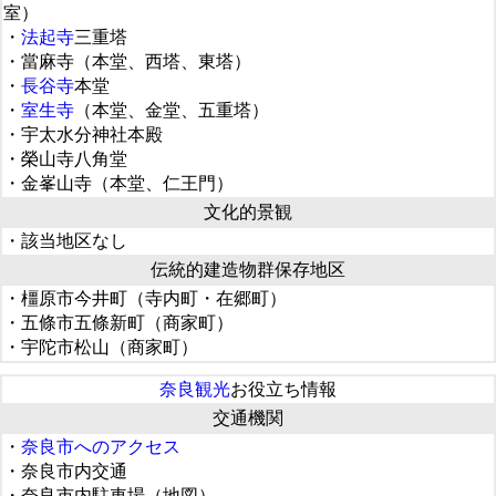
室）
・
法起寺
三重塔
・當麻寺（本堂、西塔、東塔）
・
長谷寺
本堂
・
室生寺
（本堂、金堂、五重塔）
・宇太水分神社本殿
・榮山寺八角堂
・金峯山寺（本堂、仁王門）
文化的景観
・該当地区なし
伝統的建造物群保存地区
・橿原市今井町（寺内町・在郷町）
・五條市五條新町（商家町）
・宇陀市松山（商家町）
奈良観光
お役立ち情報
交通機関
・
奈良市へのアクセス
・奈良市内交通
・奈良市内駐車場（地図）