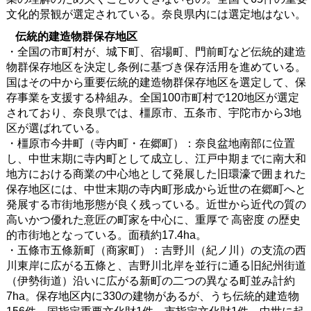
文化的景観が選定されている。奈良県内には選定地はない。
伝統的建造物群保存地区
・全国の市町村が、城下町、宿場町、門前町など伝統的建造
物群保存地区を決定し条例に基づき保存活用を進めている。
国はその中から重要伝統的建造物群保存地区を選定して、保
存事業を支援する枠組み。全国100市町村で120地区が選定
されており、奈良県では、橿原市、五条市、宇陀市から3地
区が選ばれている。
・橿原市今井町（寺内町・在郷町）：奈良盆地南部に位置
し、中世末期に寺内町として成立し、江戸中期までに南大和
地方における商業の中心地として発展した旧環濠で囲まれた
保存地区には、中世末期の寺内町形成から近世の在郷町へと
発展する市街地形態が良く残っている。近世から近代の質の
高いかつ優れた意匠の町家を中心に、重厚で 高密度 の歴史
的市街地となっている。面積約17.4ha。
・五條市五條新町（商家町）：吉野川（紀ノ川）の支流の西
川東岸に広がる五條と、吉野川北岸を並行に通る旧紀州街道
（伊勢街道）沿いに広がる新町の二つの異なる町並み計約
7ha。保存地区内に330の建物があるが、うち伝統的建造物