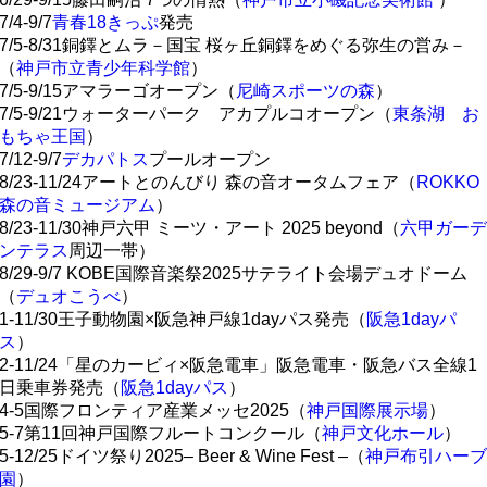
7/4-9/7
青春18きっぷ
発売
7/5-8/31銅鐸とムラ－国宝 桜ヶ丘銅鐸をめぐる弥生の営み－
（
神戸市立青少年科学館
）
7/5-9/15アマラーゴオープン（
尼崎スポーツの森
）
7/5-9/21ウォーターパーク アカプルコオープン（
東条湖 お
もちゃ王国
）
7/12-9/7
デカパトス
プールオープン
8/23-11/24アートとのんびり 森の音オータムフェア（
ROKKO
森の音ミュージアム
）
8/23-11/30神戸六甲 ミーツ・アート 2025 beyond（
六甲ガーデ
ンテラス
周辺一帯）
8/29-9/7 KOBE国際音楽祭2025サテライト会場デュオドーム
（
デュオこうべ
）
1-11/30王子動物園×阪急神戸線1dayパス発売（
阪急1dayパ
ス
）
2-11/24「星のカービィ×阪急電車」阪急電車・阪急バス全線1
日乗車券発売（
阪急1dayパス
）
4-5国際フロンティア産業メッセ2025（
神戸国際展示場
）
5-7第11回神戸国際フルートコンクール（
神戸文化ホール
）
5-12/25ドイツ祭り2025– Beer & Wine Fest –（
神戸布引ハーブ
園
）