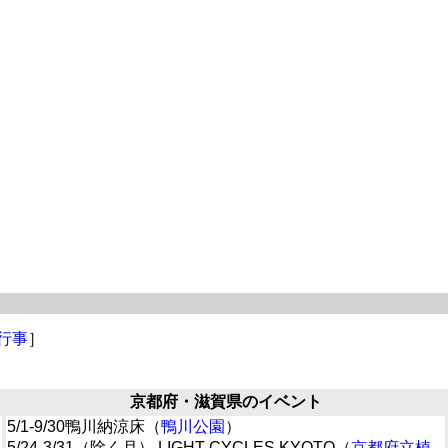
行事
］
京都府・滋賀県のイベント
5/1-9/30鴨川納涼床（
鴨川公園
）
5/24-3/31（除く月） LIGHT CYCLES KYOTO（
京都府立植