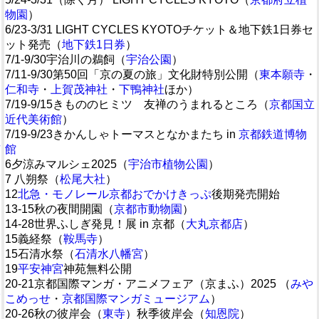
物園
）
6/23-3/31 LIGHT CYCLES KYOTOチケット＆地下鉄1日券セ
ット発売（
地下鉄1日券
）
7/1-9/30宇治川の鵜飼（
宇治公園
）
7/11-9/30第50回「京の夏の旅」文化財特別公開（
東本願寺
・
仁和寺
・
上賀茂神社
・
下鴨神社
ほか）
7/19-9/15きもののヒミツ 友禅のうまれるところ（
京都国立
近代美術館
）
7/19-9/23きかんしゃトーマスとなかまたち in
京都鉄道博物
館
6夕涼みマルシェ2025（
宇治市植物公園
）
7 八朔祭（
松尾大社
）
12
北急・モノレール京都おでかけきっぷ
後期発売開始
13-15秋の夜間開園（
京都市動物園
）
14-28世界ふしぎ発見！展 in 京都（
大丸京都店
）
15義経祭（
鞍馬寺
）
15石清水祭（
石清水八幡宮
）
19
平安神宮
神苑無料公開
20-21京都国際マンガ・アニメフェア（京まふ）2025 （
みや
こめっせ
・
京都国際マンガミュージアム
）
20-26秋の彼岸会（
東寺
）秋季彼岸会（
知恩院
）