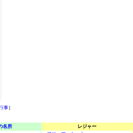
行事
］
の名所
レジャー