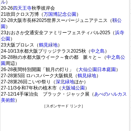
ル
）
20-26
四天王寺
秋季彼岸会
21吹田クロス万博（
万国博記念公園
）
22-28大阪市長杯2025世界スーパージュニアテニス（
靱公
園
）
23おおさか交通安全ファミリーフェスティバル2025（
浜寺
公園
）
23大阪プロレス（
鶴見緑地
）
24-10/13水都大阪ブリッジテラス2025秋（
中之島
）
26-28秋の水都大阪ウイーク～食の都 脈々と～（
中之島公
園
周辺）
26-28夜間特別開園「観月の灯り」（
大仙公園日本庭園
）
27-28第5回 ロハスパーク大阪鶴見（
鶴見緑地
）
27-28第26回こいや祭り（
深北緑地
ほか）
27-11/3令和7年秋の植木市（
大阪城公園
）
27-12/14手塚治虫 ブラック・ジャック展（
あべのハルカス
美術館
）
［スポンサード リンク］