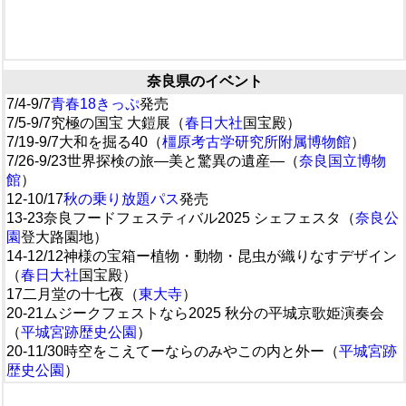
奈良県のイベント
7/4-9/7
青春18きっぷ
発売
7/5-9/7究極の国宝 大鎧展（
春日大社
国宝殿）
7/19-9/7大和を掘る40（
橿原考古学研究所附属博物館
）
7/26-9/23世界探検の旅―美と驚異の遺産―（
奈良国立博物
館
）
12-10/17
秋の乗り放題パス
発売
13-23奈良フードフェスティバル2025 シェフェスタ（
奈良公
園
登大路園地）
14-12/12神様の宝箱ー植物・動物・昆虫が織りなすデザイン
（
春日大社
国宝殿）
17二月堂の十七夜（
東大寺
）
20-21ムジークフェストなら2025 秋分の平城京歌姫演奏会
（
平城宮跡歴史公園
）
20-11/30時空をこえてーならのみやこの内と外ー（
平城宮跡
歴史公園
）