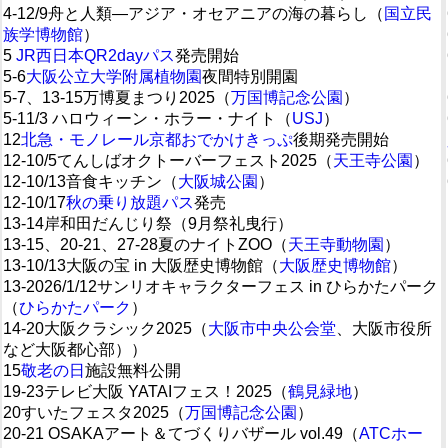
4-12/9舟と人類―アジア・オセアニアの海の暮らし（
国立民
族学博物館
）
5
JR西日本QR2dayパス
発売開始
5-6
大阪公立大学附属植物園
夜間特別開園
5-7、13-15万博夏まつり2025（
万国博記念公園
）
5-11/3 ハロウィーン・ホラー・ナイト（
USJ
）
12
北急・モノレール京都おでかけきっぷ
後期発売開始
12-10/5てんしばオクトーバーフェスト2025（
天王寺公園
）
12-10/13音食キッチン（
大阪城公園
）
12-10/17
秋の乗り放題パス
発売
13-14岸和田だんじり祭（9月祭礼曳行）
13-15、20-21、27-28夏のナイトZOO（
天王寺動物園
）
13-10/13大阪の宝 in 大阪歴史博物館（
大阪歴史博物館
）
13-2026/1/12サンリオキャラクターフェス in ひらかたパーク
（
ひらかたパーク
）
14-20大阪クラシック2025（
大阪市中央公会堂
、大阪市役所
など大阪都心部））
15
敬老の日
施設無料公開
19-23テレビ大阪 YATAIフェス！2025（
鶴見緑地
）
20すいたフェスタ2025（
万国博記念公園
）
20-21 OSAKAアート＆てづくりバザール vol.49（
ATCホー