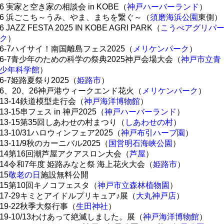
6 実家と空き家の相談会 in KOBE（
神戸ハーバーランド
）
6 浜ごこち～うみ、やま、まちを繋ぐ～（
須磨海浜公園
東側）
6 JAZZ FESTA 2025 IN KOBE AGRI PARK（
こうべアグリパ
ク
）
6-7ハイサイ！南国離島フェス2025（
メリケンパーク
）
6-7青少年のための科学の祭典2025神戸会場大会（
神戸市立青
少年科学館
）
6-7姫路夏祭り2025（
姫路市
）
6、20、26神戸港ウィークエンド花火（
メリケンパーク
）
13-14鉄道模型走行会（
神戸海洋博物館
）
13-15串フェス in 神戸2025（
神戸ハーバーランド
）
13-15第35回しあわせの村まつり（
しあわせの村
）
13-10/31ハロウィンフェア2025（
神戸布引ハーブ園
）
13-11/9秋のカーニバル2025（
国営明石海峡公園
）
14第16回潮芦屋アクアスロン大会（
芦屋
）
14令和7年度 姫路みなと祭 海上花火大会（
姫路市
）
15
敬老の日
施設無料公開
15第10回キノコフェスタ（
神戸市立森林植物園
）
17-29キミとアイドルプリキュア♪展（
大丸神戸店
）
19-22秋季大祭行事（
生田神社
）
19-10/13わけあって絶滅しました。展（
神戸海洋博物館
）