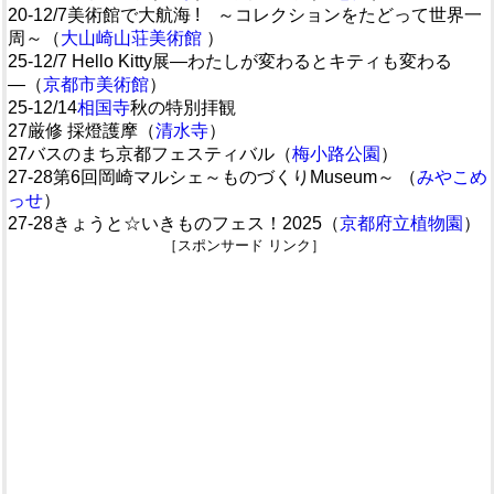
20-12/7美術館で大航海 ! ～コレクションをたどって世界一
周～（
大山崎山荘美術館
）
ー
25-12/7 Hello Kitty展―わたしが変わるとキティも変わる
―（
京都市美術館
）
25-12/14
相国寺
秋の特別拝観
27厳修 採燈護摩（
清水寺
）
27バスのまち京都フェスティバル（
梅小路公園
）
27-28第6回岡崎マルシェ～ものづくりMuseum～ （
みやこめ
っせ
）
27-28きょうと☆いきものフェス！2025（
京都府立植物園
）
［スポンサード リンク］