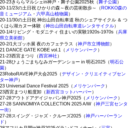
20-23きららマルシェin神戸・舞子公園2025秋（
舞子公園
）
20-11/23の土日祝 ひかりの森～夜の芸術散歩～（
ROKKO森の
音ミュージアム
・
六甲高山植物園
）
20-11/30の土日祝 神出山田自転車道 秋のシェアサイクル ＆ つ
くはら湖カヌー体験（
神出山田自転車道レンタサイクル
）
20-1/4リビング・モダニティ 住まいの実験1920s-1970s（
兵庫
県立美術館
）
20-2/1大ゴッホ展 夜のカフェテラス（
神戸市立博物館
）
21 DANCE GATE KOBE vol.1（
メリケンパーク
）
21-23西宮まつり（
西宮神社
）
21-28ひょうごまちなみガーデンショー in 明石2025（
明石公
園
）
23RoboRAVE神戸大会2025（
デザイン・クリエイティブセン
ター神戸
）
23 Universal Dance Festival 2025（
メリケンパーク
）
23西宮まつり船度卸（
新西宮ヨットハーバー
）
27-28アウトドアデイジャパン神戸2025（
メリケンパーク
）
27-28 SANNOMIYA COLLECTION 2025 A/W（
神戸三宮センタ
ー街
）
27-28スイング・ジャズ・クルーズ2025（
神戸ハーバーラン
ド
）
28アフリカ月間in神戸2025グランドフィナーレ（
三宮
）