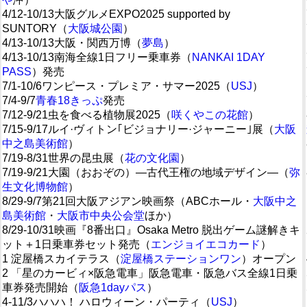
4/12-10/13大阪グルメEXPO2025 supported by
SUNTORY（
大阪城公園
）
4/13-10/13大阪・関西万博（
夢島
）
4/13-10/13南海全線1日フリー乗車券（
NANKAI 1DAY
PASS
）発売
7/1-10/6ワンピース・プレミア・サマー2025（
USJ
）
7/4-9/7
青春18きっぷ
発売
7/12-9/21虫を食べる植物展2025（
咲くやこの花館
）
7/15-9/17ルイ·ヴィトン｢ビジョナリー·ジャーニー｣展（
大阪
中之島美術館
）
7/19-8/31世界の昆虫展（
花の文化園
）
7/19-9/21大園（おおぞの）―古代王権の地域デザイン―（
弥
生文化博物館
）
8/29-9/7第21回大阪アジアン映画祭（ABCホール・
大阪中之
島美術館
・
大阪市中央公会堂
ほか）
8/29-10/31映画『8番出口』Osaka Metro 脱出ゲーム謎解きキ
ット＋1日乗車券セット発売（
エンジョイエコカード
）
1 淀屋橋スカイテラス（
淀屋橋ステーションワン
）オープン
2 「星のカービィ×阪急電車」阪急電車・阪急バス全線1日乗
車券発売開始（
阪急1dayパス
）
4-11/3ハハハ！ ハロウィーン・パーティ（
USJ
）