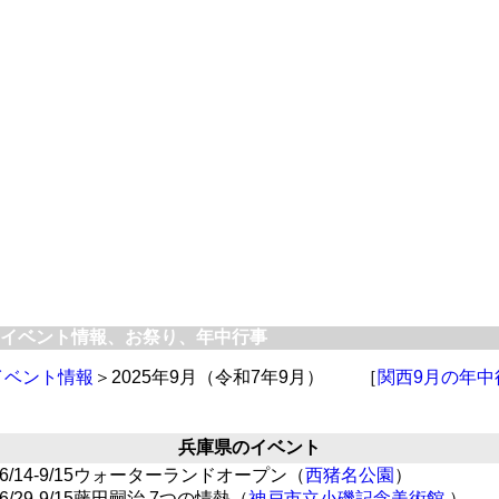
イベント情報、お祭り、年中行事
イベント情報
＞2025年9月（令和7年9月） ［
関西9月の年中
兵庫県のイベント
6/14-9/15ウォーターランドオープン（
西猪名公園
）
6/29-9/15藤田嗣治 7つの情熱（
神戸市立小磯記念美術館
）