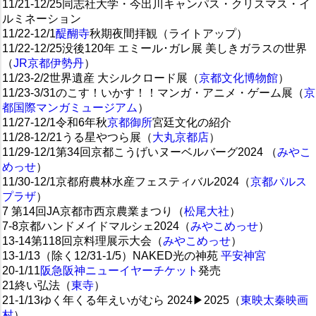
11/21-12/25同志社大学・今出川キャンパス・クリスマス・イ
ルミネーション
11/22-12/1
醍醐寺
秋期夜間拝観（ライトアップ）
11/22-12/25没後120年 エミール･ガレ展 美しきガラスの世界
（
JR京都伊勢丹
）
11/23-2/2世界遺産 大シルクロード展（
京都文化博物館
）
11/23-3/31のこす！いかす！！マンガ・アニメ・ゲーム展（
京
都国際マンガミュージアム
）
11/27-12/1令和6年秋
京都御所
宮廷文化の紹介
11/28-12/21うる星やつら展（
大丸京都店
）
11/29-12/1第34回京都こうげいヌーベルバーグ2024 （
みやこ
めっせ
）
11/30-12/1京都府農林水産フェスティバル2024（
京都パルス
プラザ
）
7 第14回JA京都市西京農業まつり（
松尾大社
）
7-8京都ハンドメイドマルシェ2024（
みやこめっせ
）
13-14第118回京料理展示大会（
みやこめっせ
）
13-1/13（除く12/31-1/5）NAKED光の神苑
平安神宮
20-1/11
阪急阪神ニューイヤーチケット
発売
21終い弘法（
東寺
）
21-1/13ゆく年くる年えいがむら 2024▶2025（
東映太秦映画
村
）