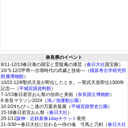
奈良県のイベント
8/11-12/13春日漆の国宝と雲龍庵の漆芸（
春日大社
国宝殿）
10/ 5-12/1甲冑―古墳時代の武威と技術―（
橿原考古学研究所
附属博物館
）
10/22-12/8聖武天皇が即位したとき。―聖武天皇即位1300年
記念―（
平城宮跡資料館
）
7-1/13春日若宮おん祭の信仰と美術（
奈良国立博物館
）
8 奈良マラソン2024（
鴻ノ池運動公園
）
10-2/24ちびっこ達の万葉衣装展（
平城宮跡歴史公園
）
15-18春日若宮おん祭（
春日大社
）
20-1/11
阪神・近鉄新春1dayチケット
発売
21-3/30ー春日大社に伝わるー侍の魂 弓馬と刀剣（
春日大社