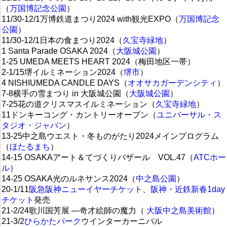
（
万国博記念公園
）
11/30-12/1万博鉄道まつり2024 with観光EXPO（
万国博記念
公園
）
11/30-12/1日本の食まつり2024（
久宝寺緑地
）
1 Santa Parade OSAKA 2024
（
大阪城公園
）
1-25 UMEDA MEETS HEART 2024（梅田地区一帯）
2-1/15堺イルミネーション2024（
堺市
）
4 NISHIUMEDA CANDLE DAYS（
オオサカガーデンシティ
）
7-8横手の雪まつり in 大阪城公園（
大阪城公園
）
7-25花の道クリスマスイルミネーション（
久宝寺緑地
）
11ドンキーコング・カントリーオープン（
ユニバーサル・ス
タジオ・ジャパン
）
13-25中之島ウエスト・冬ものがたり2024メインプログラム
（
ほたるまち
）
14-15 OSAKAアート＆てづくりバザール VOL.47（
ATCホー
ル
）
14-25 OSAKA光のルネサンス2024（
中之島公園
）
20-1/11
阪急阪神ニューイヤーチケット
、
阪神・近鉄新春1day
チケット
発売
21-2/24歌川国芳展 ―奇才絵師の魔力（
大阪中之島美術館
）
21-3/2
ひらかたパーク
ウインターカーニバル