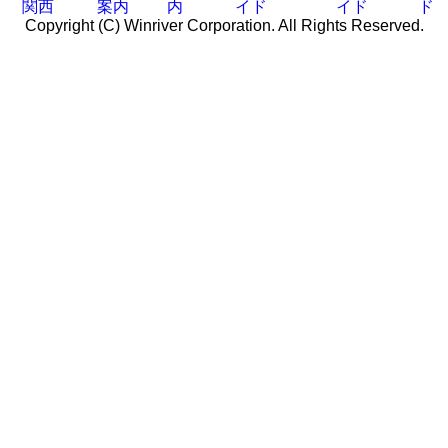
関西
案内
内
イド
イド
ド
Copyright (C) Winriver Corporation. All Rights Reserved.