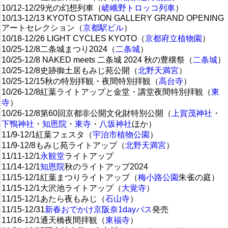
10/12-12/29光の幻想列車（
嵯峨野トロッコ列車
）
10/13-12/13 KYOTO STATION GALLERY GRAND OPENING
アートセレクション（
京都駅ビル
）
10/18-12/26 LIGHT CYCLES KYOTO（
京都府立植物園
）
10/25-12/8二条城まつり2024（
二条城
）
10/25-12/8 NAKED meets 二条城 2024 秋の豊穣祭（
二条城
）
10/25-12/8史跡御土居もみじ苑公開（
北野天満宮
）
10/25-12/15秋の特別拝観・夜間特別拝観（
高台寺
）
10/26-12/8紅葉ライトアップと金堂・講堂夜間特別拝観（
東
寺
）
10/26-12/8第60回京都非公開文化財特別公開（
上賀茂神社
・
下鴨神社
・
知恩院
・
東寺
・
八坂神社
ほか）
11/9-12/1紅葉フェスタ（
宇治市植物公園
）
11/9-12/8もみじ苑ライトアップ（
北野天満宮
）
11/11-12/1
永観堂
ライトアップ
11/14-12/1
知恩院
秋のライトアップ2024
11/15-12/1紅葉まつりライトアップ（
梅小路公園
朱雀の庭）
11/15-12/1大沢池ライトアップ（
大覚寺
）
11/15-12/1あたら夜もみじ（
石山寺
）
11/15-12/31
新春おでかけ京阪奈1dayパス
発売
11/16-12/1通天橋夜間拝観（
東福寺
）