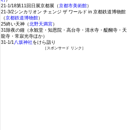
21-1/18第11回日展京都展（
京都市美術館
）
21-3/2シンカリオン チェンジ ザ ワールド in 京都鉄道博物館
（
京都鉄道博物館
）
25終い天神（
北野天満宮
）
31除夜の鐘（永観堂・知恩院・高台寺・清水寺・醍醐寺・天
龍寺・常寂光寺ほか）
31-1/1
八坂神社
をけら詣り
［スポンサード リンク］