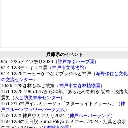
兵庫県のイベント
9/6-12/25ドイツ祭り2024（
神戸布引ハーブ園
）
9/14-12/8デ・キリコ展（
神戸市立博物館
）
9/14-12/28コーヒーがつなぐブラジルと神戸（
海外移住と文化
の交流センター
）
10/26-12/8森林もみじ散策（
神戸市立森林植物園
）
11/1-12/28 1995.1.17から30年。あらためて知る 阪神・淡路大
震災（
人と防災未来センター
）
11/1-2/16神戸イルミナージュ「スターライトドリーム」（
神
戸フルーツフラワーパーク大沢
）
11/2-12/25神戸ウミアカリ2024（
神戸ハーバーランド
）
11/9-12/8の土日祝 Suma Rikyu ルミエール2024～紅葉と噴水
のファンタジー～（
須磨離宮公園
）