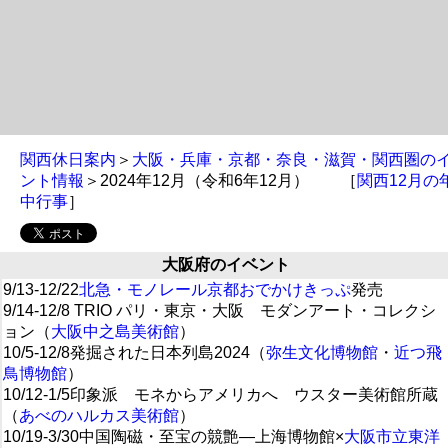
関西休日案内
＞
大阪・兵庫・京都・奈良・滋賀・関西圏の
ント情報
＞2024年12月（令和6年12月） ［
関西12月の
中行事
］
大阪府のイベント
9/13-12/22
北急・モノレール京都おでかけきっぷ
発売
9/14-12/8 TRIO パリ・東京・大阪 モダンアート・コレクシ
ョン（
大阪中之島美術館
）
10/5-12/8発掘された日本列島2024（
弥生文化博物館
・
近つ飛
鳥博物館
）
10/12-1/5印象派 モネからアメリカへ ウスター美術館所蔵
（
あべのハルカス美術館
）
10/19-3/30中国陶磁・至宝の競艶―上海博物館×
大阪市立東洋