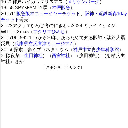
16-25神戸ハイカラクリスマス（
メリケンパーク
）
19-1/8 SPY×FAMILY展（
神戸阪急
）
20-1/11
阪急阪神ニューイヤーチケット
、
阪神・近鉄新春1day
チケット
発売
21-22アクリエひめじ冬のにぎわい2024 ミライノヒメジ
WHITE Xmas（
アクリエひめじ
）
21-1/19 1995.1.17から30年。あらためて知る阪神・淡路大震
災展（
兵庫県立兵庫津ミュージアム
）
24-1/6探索！歩くプラネタリウム（
神戸市立青少年科学館
）
31除夜祭（
生田神社
）（
西宮神社
）（廣田神社）（射楯兵主
神社）ほか
［スポンサード リンク］