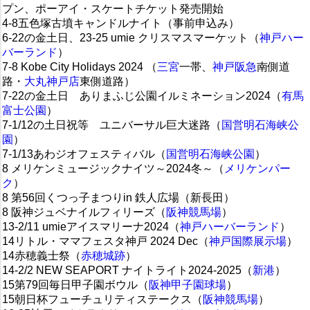
プン、ポーアイ・スケートチケット発売開始
4-8五色塚古墳キャンドルナイト（事前申込み）
6-22の金土日、23-25 umie クリスマスマーケット（
神戸ハー
バーランド
）
7-8 Kobe City Holidays 2024 （
三宮
一帯、
神戸阪急
南側道
路・
大丸神戸店
東側道路）
7-22の金土日 ありまふじ公園イルミネーション2024（
有馬
富士公園
）
7-1/12の土日祝等 ユニバーサル巨大迷路（
国営明石海峡公
園
）
7-1/13あわジオフェスティバル（
国営明石海峡公園
）
8 メリケンミュージックナイツ～2024冬～（
メリケンパー
ク
）
8 第56回くつっ子まつりin 鉄人広場（新長田）
8 阪神ジュベナイルフィリーズ（
阪神競馬場
）
13-2/11 umieアイスマリーナ2024（
神戸ハーバーランド
）
14リトル・ママフェスタ神戸 2024 Dec（
神戸国際展示場
）
14赤穂義士祭（
赤穂城跡
）
14-2/2 NEW SEAPORT ナイトライト2024-2025（
新港
）
15第79回毎日甲子園ボウル（
阪神甲子園球場
）
15朝日杯フューチュリティステークス（
阪神競馬場
）