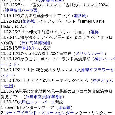
11/9-12/25ハーブ園のクリスマス『古城のクリスマス2024』
（
神戸布引ハーブ園
）
11/15-12/1好古園紅葉会ライトアップ（
姫路城
）
11/22-12/11
姫路城
ライトアップイベント「Himeji Castle
History 鏡花水月」
11/22-2/23 Himeji大手前通りイルミネーション（
姫路
）
11/23-1/13海を渡るテディベア展～タイタニック ベア オセロ
の物語～（
神戸海洋博物館
）
11/26-1/6
青春18きっぷ
発売
11/30-12/1みんSHOW横丁2024 in神戸（
メリケンパーク
）
11/30-12/1かみこす！at ハーバーランド高浜岸壁（
神戸ハーバ
ーランド
）
11/30-12/22の土日 花と光のクリスマス（
兵庫県立フラワーセ
ンター
）
11/30-12/25トナカイとのグリーティングタイム（
神戸どうぶ
つ王国
）
11/30-2/9芦屋の文化財再発見―最新のヨドコウ迎賓館温室跡
発見まで―（
芦屋市立美術博物館
）
11/30-3/9
六甲山スノーパーク
開設
1-25南京町ランターンフェア（
南京町
）
2
ポートアイランド・スポーツセンター
スケートリンクオー