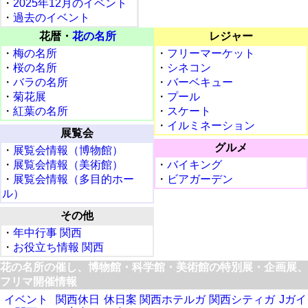
・
2025年12月のイベント
・
過去のイベント
花暦・
花の名所
レジャー
・
梅の名所
・
フリーマーケット
・
桜の名所
・
シネコン
・
バラの名所
・
バーベキュー
・
菊花展
・
プール
・
紅葉の名所
・
スケート
・
イルミネーション
展覧会
グルメ
・
展覧会情報（博物館）
・
展覧会情報（美術館）
・
バイキング
・
展覧会情報（多目的ホー
・
ビアガーデン
ル）
その他
・
年中行事 関西
・
お役立ち情報 関西
花の名所の催し、博物館・科学館・美術館の特別展・企画展、
フリマ開催情報
イベント
関西休日
休日案
関西ホテルガ
関西シティガ
Jガイ