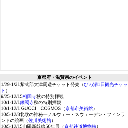
京都府・滋賀県のイベント
1/29-1/31紫式部大津周遊チケット発売（
びわ湖1日観光チケッ
ト
）
9/25-12/15
相国寺
秋の特別拝観
10/1-12/1
銀閣寺
秋の特別拝観
10/1-12/1 GUCCI COSMOS（
京都市美術館
）
10/5-12/8北欧の神秘―ノルウェー・スウェーデン・フィンラ
ンドの絵画（
佐川美術館
）
10/5-12/15山陽新幹線50年展（
京都鉄道博物館
）