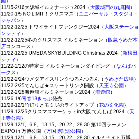
園
）
11/15-2/16大阪城イルミナージュ2024（
大阪城西の丸庭園
）
11/20-1/5 NO LIMIT！クリスマス（
ユニバーサル・スタジオ・
ジャパン
）
11/22-12/25 トワイライトファンタジー2024（
大阪ステーショ
ンシティ
）
11/22-12/25冬のクリスマス イルミネーション（
阪急うめだ本
店
コンコース）
11/22-12/25 UMEDA SKYBUILDING Christmas 2024（
新梅田
シティ
）
11/22-1/12の特定日 イルミネーションダイビング （
なんばパ
ークス
）
11/22-2/24ウメダアイスリンクつるんつるん（
うめきた広場
）
11/22-2/25てんしば★スケートリンク開設（
天王寺公園
）
11/22-2/28海遊館イルミネーション2024（
海遊館
）
11/26-1/6
青春18きっぷ
発売
11/29-12/1竹灯りとモミジのライトアップ（
花の文化園
）
11/29-12/25クリスマスマーケットin大阪 てんしば 2024（
天
王寺公園
）
11/29-12/1、6-8、13-15、20-22、28-30 第10回ラーメン
EXPO in 万博公園（
万国博記念公園
）
11/29-12/1、6-8、13-15、20-22、28-30 イルミナイト万博