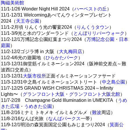
陶磁美術館
11/1-1/26 Wonder Night Hill 2024（
ハーベストの丘
）
11/1-12/31 Welcomingあべてんウィンタープレゼント
2024（
天王寺公園
）
11/1-2月頃 りんくう光の饗宴2024（
りんくうタウン
）
11/1-3/9光と水のワンダーランド（
とんぼりリバーウォーク
）
11/2-12/1万博記念公園紅葉まつり2024（
万博記念公園
・
日本
庭園
）
11/2-12/2ゴジラ博 in 大阪（
大丸梅田店
）
11/2-4/6光の遊園地（
ひらかたパーク
）
11/3-12/31御堂筋イルミネーション2024（阪神前交差点～難
波西口交差点）
11/3-12/31
大阪市役所
正面イルミネーションファサード
11/3-12/31中之島イルミネーションストリート（
中之島公園
）
11/7-12/25 GRAND WISH CHRISTMAS 2024～Infinity
Lights〜（
グランフロント大阪
・
グランフロント大阪北館
）
11/7-2/28 Champagne Gold Illumination in UMEKITA（
うめ
きた広場
・
うめきた公園
）
11/8-2/16ミナミ トキメキ イルミ＆グルメ（
難波
周辺）
11/8-2/16なんば光旅（
なんばパークス
一帯）
11/9-12/1明治の森箕面国定公園もみじまつり2024（
箕面公