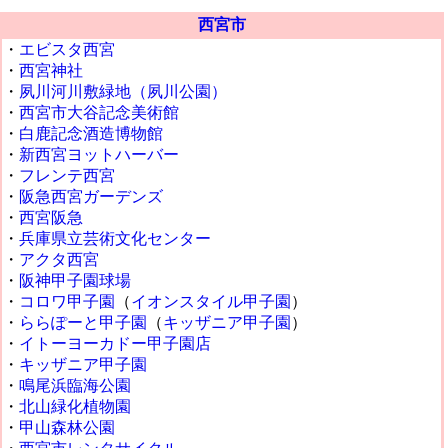
西宮市
・
エビスタ西宮
・
西宮神社
・
夙川河川敷緑地（夙川公園）
・
西宮市大谷記念美術館
・
白鹿記念酒造博物館
・
新西宮ヨットハーバー
・
フレンテ西宮
・
阪急西宮ガーデンズ
・
西宮阪急
・
兵庫県立芸術文化センター
・
アクタ西宮
・
阪神甲子園球場
・
コロワ甲子園
（
イオンスタイル甲子園
）
・
ららぽーと甲子園
（
キッザニア甲子園
）
・
イトーヨーカドー甲子園店
・
キッザニア甲子園
・
鳴尾浜臨海公園
・
北山緑化植物園
・
甲山森林公園