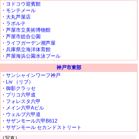
・
ヨドコウ迎賓館
・
モンテメール
・
大丸芦屋店
・
ラポルテ
・
芦屋市立美術博物館
・
芦屋市総合公園
・
ライフガーデン潮芦屋
・
兵庫県立海洋体育館
・
芦屋海浜公園水泳プール
神戸市東部
・
サンシャインワーフ神戸
・
Liv （リブ）
・
御影クラッセ
・
プリコ六甲道
・
フォレスタ六甲
・
メイン六甲Aビル
・
ウェルブ六甲道
・
サザンモール六甲B612
・
サザンモール セカンドストリート
［写真］