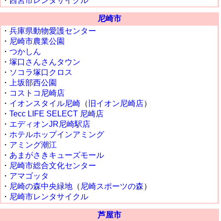
・
西宮市レンタサイクル
尼崎市
・
兵庫県動物愛護センター
・
尼崎市農業公園
・
つかしん
・
塚口さんさんタウン
・
ソコラ塚口クロス
・
上坂部西公園
・
コストコ尼崎店
・
イオンスタイル尼崎
（
旧イオン尼崎店
）
・
Tecc LIFE SELECT 尼崎店
・
エディオンJR尼崎駅店
・
ホテルホップインアミング
・
アミング潮江
・
あまがさきキューズモール
・
尼崎市総合文化センター
・
アマゴッタ
・
尼崎の森中央緑地
（
尼崎スポーツの森
）
・
尼崎市レンタサイクル
芦屋市