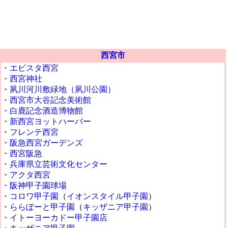
西宮市
・
エビスタ西宮
・
西宮神社
・
夙川河川敷緑地（夙川公園）
・
西宮市大谷記念美術館
・
白鹿記念酒造博物館
・
新西宮ヨットハーバー
・
フレンテ西宮
・
阪急西宮ガーデンズ
・
西宮阪急
・
兵庫県立芸術文化センター
・
アクタ西宮
・
阪神甲子園球場
・
コロワ甲子園
（
イオンスタイル甲子園
）
・
ららぽーと甲子園
（
キッザニア甲子園
）
・
イトーヨーカドー甲子園店