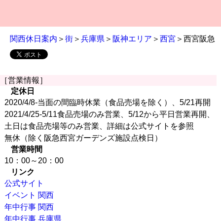
関西休日案内
＞
街
＞
兵庫県
＞
阪神エリア
＞
西宮
＞西宮阪急
［営業情報］
定休日
2020/4/8-当面の間臨時休業（食品売場を除く）、5/21再開
2021/4/25-5/11食品売場のみ営業、5/12から平日営業再開、
土日は食品売場等のみ営業、詳細は公式サイトを参照
無休（除く阪急西宮ガーデンズ施設点検日）
営業時間
10：00～20：00
リンク
公式サイト
イベント 関西
年中行事 関西
年中行事 兵庫県