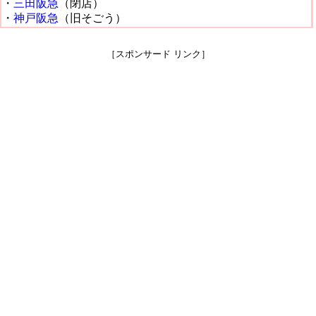
・
三田阪急
（閉店）
・
神戸阪急
（旧そごう）
［スポンサード リンク］