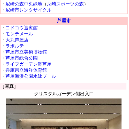
・
尼崎の森中央緑地
（
尼崎スポーツの森
）
・
尼崎市レンタサイクル
芦屋市
・
ヨドコウ迎賓館
・
モンテメール
・
大丸芦屋店
・
ラポルテ
・
芦屋市立美術博物館
・
芦屋市総合公園
・
ライフガーデン潮芦屋
・
兵庫県立海洋体育館
・
芦屋海浜公園水泳プール
［写真］
クリスタルガーデン側出入口