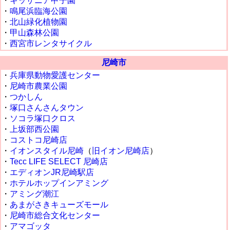
・
キッザニア甲子園
・
鳴尾浜臨海公園
・
北山緑化植物園
・
甲山森林公園
・
西宮市レンタサイクル
尼崎市
・
兵庫県動物愛護センター
・
尼崎市農業公園
・
つかしん
・
塚口さんさんタウン
・
ソコラ塚口クロス
・
上坂部西公園
・
コストコ尼崎店
・
イオンスタイル尼崎
（
旧イオン尼崎店
）
・
Tecc LIFE SELECT 尼崎店
・
エディオンJR尼崎駅店
・
ホテルホップインアミング
・
アミング潮江
・
あまがさきキューズモール
・
尼崎市総合文化センター
・
アマゴッタ