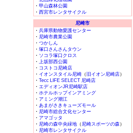
・
甲山森林公園
・
西宮市レンタサイクル
尼崎市
・
兵庫県動物愛護センター
・
尼崎市農業公園
・
つかしん
・
塚口さんさんタウン
・
ソコラ塚口クロス
・
上坂部西公園
・
コストコ尼崎店
・
イオンスタイル尼崎
（
旧イオン尼崎店
）
・
Tecc LIFE SELECT 尼崎店
・
エディオンJR尼崎駅店
・
ホテルホップインアミング
・
アミング潮江
・
あまがさきキューズモール
・
尼崎市総合文化センター
・
アマゴッタ
・
尼崎の森中央緑地
（
尼崎スポーツの森
）
・
尼崎市レンタサイクル