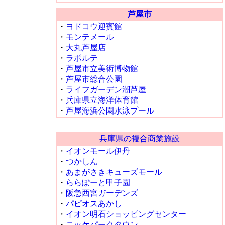
芦屋市
・
ヨドコウ迎賓館
・
モンテメール
・
大丸芦屋店
・
ラポルテ
・
芦屋市立美術博物館
・
芦屋市総合公園
・
ライフガーデン潮芦屋
・
兵庫県立海洋体育館
・
芦屋海浜公園水泳プール
兵庫県の複合商業施設
・
イオンモール伊丹
・
つかしん
・
あまがさきキューズモール
・
ららぽーと甲子園
・
阪急西宮ガーデンズ
・
パピオスあかし
・
イオン明石ショッピングセンター
・
ニッケパークタウン