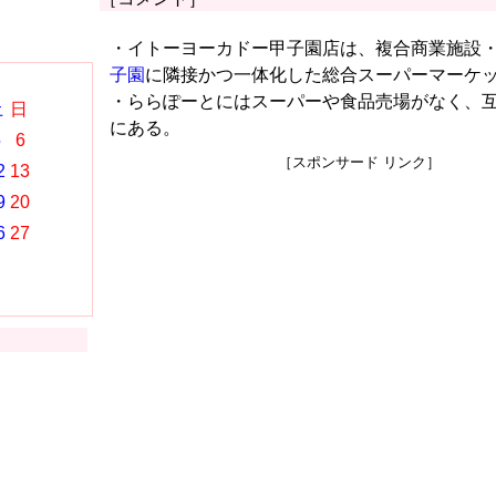
・イトーヨーカドー甲子園店は、複合商業施設
子園
に隣接かつ一体化した総合スーパーマーケ
・ららぽーとにはスーパーや食品売場がなく、
土
日
にある。
5
6
［スポンサード リンク］
2
13
9
20
6
27