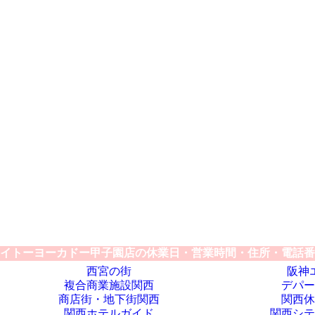
イトーヨーカドー甲子園店の休業日・営業時間・住所・電話番
西宮の街
阪神
複合商業施設関西
デパー
商店街・地下街関西
関西休
関西ホテルガイド
関西シテ