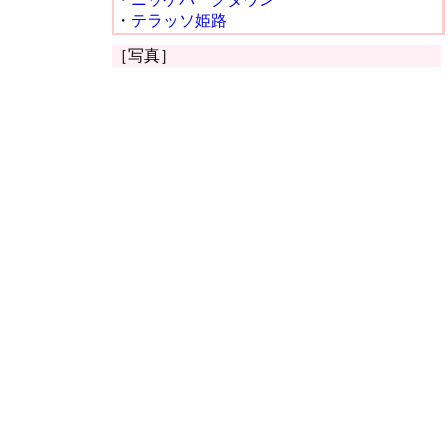
・
テラッソ姫路
［写真］