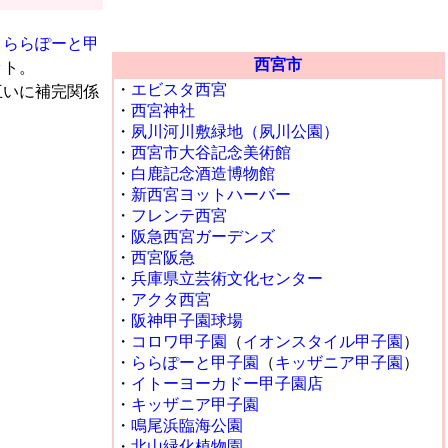
・
ららぽーと甲
西宮市
ット。
・
エビスタ西宮
互いに補完関係
・
西宮神社
・
夙川河川敷緑地（夙川公園）
・
西宮市大谷記念美術館
・
白鹿記念酒造博物館
・
新西宮ヨットハーバー
・
フレンテ西宮
・
阪急西宮ガーデンズ
・
西宮阪急
・
兵庫県立芸術文化センター
・
アクタ西宮
・
阪神甲子園球場
・
コロワ甲子園
（
イオンスタイル甲子園
）
・
ららぽーと甲子園
（
キッザニア甲子園
）
・
イトーヨーカドー甲子園店
・
キッザニア甲子園
・
鳴尾浜臨海公園
・
北山緑化植物園