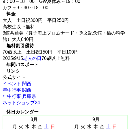
9：00～18：00 GW夏休み～19：00
カフェ9：30～18：00
料金
大人 土日祝300円 平日250円
高校生以下無料
3館共通券（舞子海上プロムナード・孫文記念館・橋の科学
館）大人840円
無料割引優待
70歳以上 土日祝150円 平日100円
2025/9/15
老人の日
70歳以上無料
年間パスポート
リンク
公式サイト
イベント 関西
年中行事 関西
年中行事 兵庫県
ネットショップ24
休日カレンダー
8月
9月
月
火
水
木
金
土
日
月
火
水
木
金
土
日