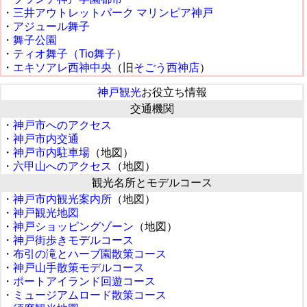
・
三井アウトレットパーク マリンピア神戸
・
アジュール舞子
・
舞子公園
・
ティオ舞子（Tio舞子）
・
エキソアレ西神中央
（旧
そごう西神店
）
神戸観光
お役立ち情報
交通機関
・
神戸市へのアクセス
・
神戸市内交通
・
神戸市内駐車場
（地図）
・
六甲山へのアクセス
（地図）
観光名所とモデルコース
・
神戸市内観光案内所
（地図）
・
神戸観光地図
・
神戸ショッピングゾーン
（地図）
・
神戸街歩きモデルコース
・
布引の滝とハーブ園散策コース
・
神戸山手散策モデルコース
・
ポートアイランド回遊コース
・
ミュージアムロード散策コース