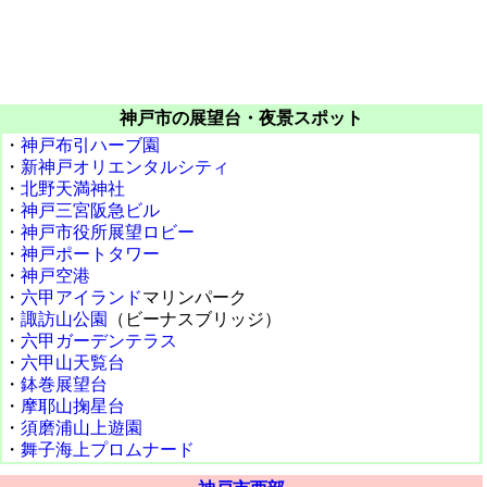
神戸市の展望台・夜景スポット
・
神戸布引ハーブ園
・
新神戸オリエンタルシティ
・
北野天満神社
・
神戸三宮阪急ビル
・
神戸市役所展望ロビー
・
神戸ポートタワー
・
神戸空港
・
六甲アイランド
マリンパーク
・
諏訪山公園
（ビーナスブリッジ）
・
六甲ガーデンテラス
・
六甲山天覧台
・
鉢巻展望台
・
摩耶山掬星台
・
須磨浦山上遊園
・
舞子海上プロムナード