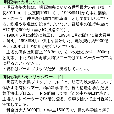
［明石海峡大橋について］
・明石海峡大橋は、明石海峡にかかる世界最大の吊り橋（全
長3911 m、中央支間1991 m）。1998年4月から本四架橋ル
ートの一つ「神戸淡路鳴門自動車道」として供用されてい
る。鉄道や歩道は併設されていない。普通車の通行料金は
ETC車で900円（垂水IC-淡路IC間）。
・1988年5月に建設に着工し、1995年1月の阪神淡路大震災
に耐え、1998年4月に供用を開始した。建設費は約5000億
円。200年以上の使用が想定されている。
・主塔の高さは海面上298.3mで、あべのはるかす（300m）
と同等。下記の明石海峡大橋ツアーではエレベーターで主塔
に登ることができる。
・愛称はパールブリッジだが、浸透していない。
［明石海峡大橋ブリッジワールド］
・明石海峡大橋ブリッジワールドは、明石海峡大橋を歩いて
体験する有料ツアー。橋の科学館で、橋の構造を学んだ後、
舞子海上プロムナードを経由して橋げたの中を約1km歩き、
主塔のエレベーターで98階に登る。冬季を除いて土日祝等に
実施している。
・料金は大人3000円、中学生1500円で、橋の科学館と舞子