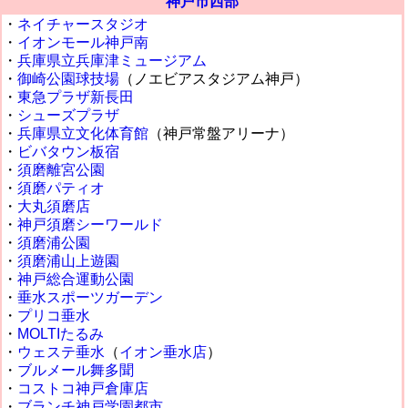
神戸市西部
・
ネイチャースタジオ
・
イオンモール神戸南
・
兵庫県立兵庫津ミュージアム
・
御崎公園球技場
（ノエビアスタジアム神戸）
・
東急プラザ新長田
・
シューズプラザ
・
兵庫県立文化体育館
（神戸常盤アリーナ）
・
ビバタウン板宿
・
須磨離宮公園
・
須磨パティオ
・
大丸須磨店
・
神戸須磨シーワールド
・
須磨浦公園
・
須磨浦山上遊園
・
神戸総合運動公園
・
垂水スポーツガーデン
・
プリコ垂水
・
MOLTIたるみ
・
ウェステ垂水
（
イオン垂水店
）
・
ブルメール舞多聞
・
コストコ神戸倉庫店
・
ブランチ神戸学園都市