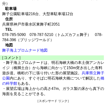
分）
駐車場
舞子公園駐車場216台、大型車駐車場12台
住所
兵庫県神戸市垂水区東舞子町2051
TEL
078-785-5090 078-787-5210（トムズカフェ舞子） 078-
784-396（ブリッジワールド）
地図
舞子海上プロムナード地図
［コメント］
・舞子海上プロムナードは、明石海峡大橋の本土側アンカレ
イジ（橋脚土台）から海峡に向かって150m突き出した有料
遊歩道。橋桁の下に張り付いた形の展望施設。
兵庫県立舞子
公園
内にあり、すぐそばに明石海峡大橋について解説した
橋
の科学館
もある。
・展望広場は海上からの高さ47m。ガラス製の床から真下の
海面を見ることができる。
［スポンサード リンク］