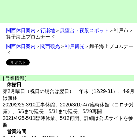
関西休日案内
＞
行楽地
＞
展望台・夜景スポット
＞神戸市＞
舞子海上プロムナード
関西休日案内
＞
関西観光
＞
神戸観光
＞舞子海上プロムナー
ド
［営業情報］
休館日
第2月曜日（祝日の場合は翌日） 年末（12/29-31）、4-9月
は無休
2020/2/25-3/10工事休館、2020/3/10-4/7臨時休館（コロナ対
策）、5/6まで延長、5/31まで延長、5/29再開
2021/4/25-5/11臨時休業、5/12再開、詳細は公式サイトを参
照
営業時間