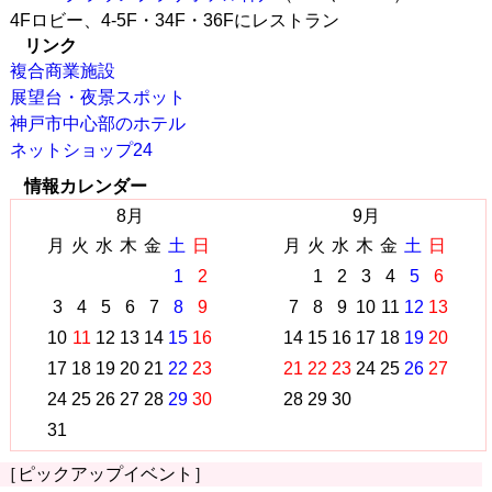
4Fロビー、4-5F・34F・36Fにレストラン
リンク
複合商業施設
展望台・夜景スポット
神戸市中心部のホテル
ネットショップ24
情報カレンダー
8月
9月
月
火
水
木
金
土
日
月
火
水
木
金
土
日
1
2
1
2
3
4
5
6
3
4
5
6
7
8
9
7
8
9
10
11
12
13
10
11
12
13
14
15
16
14
15
16
17
18
19
20
17
18
19
20
21
22
23
21
22
23
24
25
26
27
24
25
26
27
28
29
30
28
29
30
31
［ピックアップイベント］