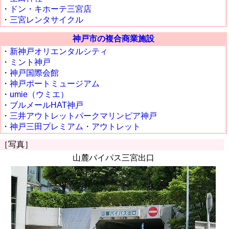
・
ドン・キホーテ三宮店
・
三宮レンタサイクル
神戸市の複合商業施設
・
新神戸オリエンタルシティ
・
ミント神戸
・
神戸国際会館
・
神戸ポートミュージアム
・
umie（ウミエ）
・
ブルメールHAT神戸
・
三井アウトレットパークマリンピア神戸
・
神戸三田プレミアム・アウトレット
［写真］
山麓バイパス三宮出口