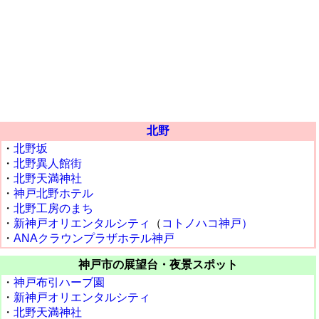
北野
・
北野坂
・
北野異人館街
・
北野天満神社
・
神戸北野ホテル
・
北野工房のまち
・
新神戸オリエンタルシティ
（
コトノハコ神戸）
・
ANAクラウンプラザホテル神戸
神戸市の展望台・夜景スポット
・
神戸布引ハーブ園
・
新神戸オリエンタルシティ
・
北野天満神社