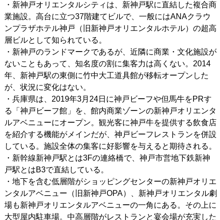
・新神戸オリエンタルシティは、新神戸駅に直結した複合商
業施設。高台に立つ37階建てビルで、一般にはANAクラウ
ンプラザホテル神戸（旧新神戸オリエンタルホテル）の超高
層ビルとして知られている。
・新神戸のランドマークであるが、近隣に商業・文化施設が
ないこともあって、知名度の割に集客力は高くない。2014
年、新神戸駅の東側に竹中大工道具館が移転オープンした
が、状況に変化はない。
・兵庫県は、2019年3月24日に神戸ビーフや但馬牛をPRす
る「神戸ビーフ館」を、館内商業ゾーンの新神戸オリエンタ
ルアベニューにオープン。観光客に神戸牛を提供する飲食店
を紹介する機能がメインだが、神戸ビーフレストランを併設
している。施設全体の集客に好影響を与えると期待される。
・新幹線新神戸駅とは3Fの連絡橋で、神戸市営地下鉄新神
戸駅とはB3で直結している。
・地下を含む低層階がショッピングセンターの新神戸オリエ
ンタルアベニュー（旧新神戸OPA）、新神戸オリエンタル劇
場も新神戸オリエンタルアベニューの一角にある。その上に
大型屋内駐車場。中高層階がレストランと宴会場が充実した