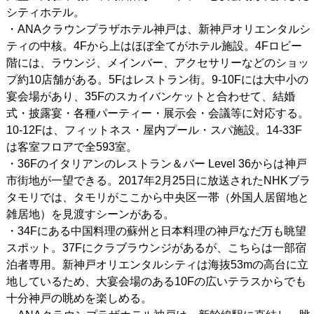
シティホテル。
・ANAクラウンプラザホテル神戸は、新神戸オリエンタルシ
ティの中核。4Fから上はほぼ全てがホテル施設。4Fロビー
階には、ラウンジ、メインバー、アクセサリーなどのショッ
プ約10店舗がある。5Fはレストラン街。9-10Fには大中小の
宴会場があり、35Fのスカイバンケットと合わせて、結婚
式・披露宴・各種パーティー・展示会・会議等に対応する。
10-12Fは、フィットネス・屋内プール・スパ施設。14-33F
は客室フロアで全593室。
・36Fのイタリアンのレストラン＆バー Level 36からは神戸
市街地が一望できる。2017年2月25日に放送されたNHKブラ
タモリでは、タモリがここから中央区一帯（外国人居留地と
雑居地）を見渡すシーンがある。
・34Fにある中国料理の蘇州と日本料理の神戸なだ万も眺望
スポット。37Fにクラブラウンジがあるが、こちらは一部宿
泊者専用。新神戸オリエンタルシティは海抜53mの高台に立
地しているため、大宴会場のある10Fの広いテラスからでも
十分神戸の眺めを楽しめる。