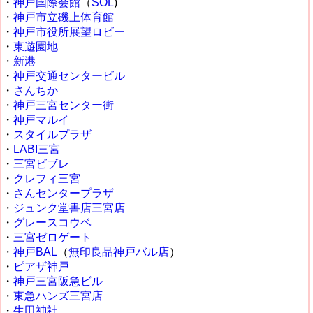
・
神戸国際会館
（
SOL
)
・
神戸市立磯上体育館
・
神戸市役所展望ロビー
・
東遊園地
・
新港
・
神戸交通センタービル
・
さんちか
・
神戸三宮センター街
・
神戸マルイ
・
スタイルプラザ
・
LABI三宮
・
三宮ビブレ
・
クレフィ三宮
・
さんセンタープラザ
・
ジュンク堂書店三宮店
・
グレースコウベ
・
三宮ゼロゲート
・
神戸BAL
（
無印良品神戸バル店
）
・
ピアザ神戸
・
神戸三宮阪急ビル
・
東急ハンズ三宮店
・
生田神社