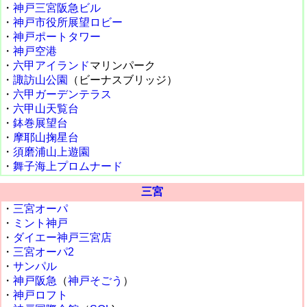
・
神戸三宮阪急ビル
・
神戸市役所展望ロビー
・
神戸ポートタワー
・
神戸空港
・
六甲アイランド
マリンパーク
・
諏訪山公園
（ビーナスブリッジ）
・
六甲ガーデンテラス
・
六甲山天覧台
・
鉢巻展望台
・
摩耶山掬星台
・
須磨浦山上遊園
・
舞子海上プロムナード
三宮
・
三宮オーパ
・
ミント神戸
・
ダイエー神戸三宮店
・
三宮オーパ2
・
サンパル
・
神戸阪急
（
神戸そごう
）
・
神戸ロフト