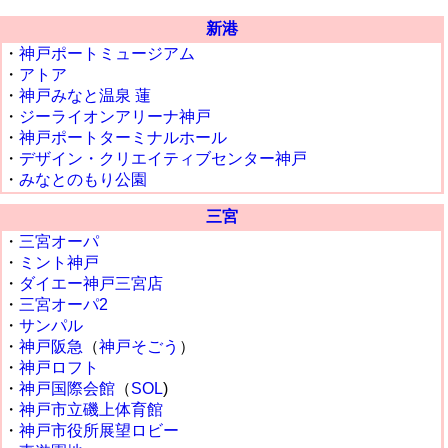
新港
・
神戸ポートミュージアム
・
アトア
・
神戸みなと温泉 蓮
・
ジーライオンアリーナ神戸
・
神戸ポートターミナルホール
・
デザイン・クリエイティブセンター神戸
・
みなとのもり公園
三宮
・
三宮オーパ
・
ミント神戸
・
ダイエー神戸三宮店
・
三宮オーパ2
・
サンパル
・
神戸阪急
（
神戸そごう
）
・
神戸ロフト
・
神戸国際会館
（
SOL
)
・
神戸市立磯上体育館
・
神戸市役所展望ロビー