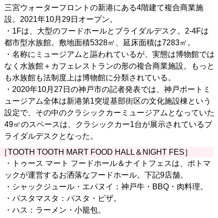
三宮ウォーターフロントの新港にある4階建て複合商業施
設。2021年10月29日オープン。
・1Fは、大型のフードホールとブライダルデスク。2-4Fは
都市型水族館。敷地面積5328㎡、延床面積は7283㎡。
・名称にミュージアムと謳われているが、実態は博物館では
なく水族館＋カフェレストランの形の複合商業施設。もっと
も水族館も法制度上は博物館に分類されている。
・2020年10月27日の神戸市の記者発表では、神戸ポートミ
ュージアム全体は新港第1突堤基部街区の文化施設棟という
設定で、その中のクラシックカーミュージアムとなっていた
49㎡のスペースは、クラシックカー1台が展示されているブ
ライダルデスクとなった。
［TOOTH TOOTH MART FOOD HALL＆NIGHT FES］
・トゥース マート フードホール＆ナイトフェスは、ポトマ
ックが運営するお洒落なフードホール。下記9店舗。
・シャックジュール・エパヌイ：神戸牛・BBQ・肉料理。
・パスタマスタ：パスタ・ピザ。
・ハス：ラーメン・小籠包。