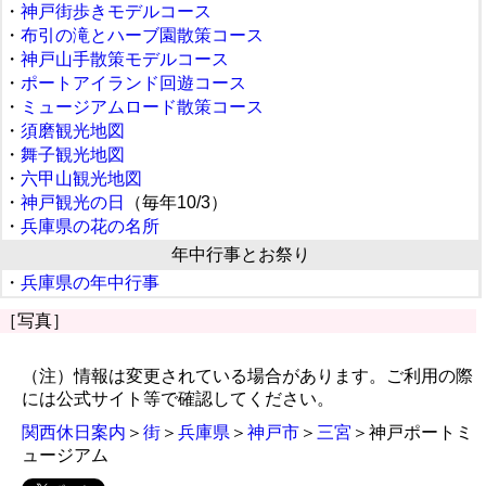
・
神戸街歩きモデルコース
・
布引の滝とハーブ園散策コース
・
神戸山手散策モデルコース
・
ポートアイランド回遊コース
・
ミュージアムロード散策コース
・
須磨観光地図
・
舞子観光地図
・
六甲山観光地図
・
神戸観光の日
（毎年10/3）
・
兵庫県の花の名所
年中行事とお祭り
・
兵庫県の年中行事
［写真］
（注）情報は変更されている場合があります。ご利用の際
には公式サイト等で確認してください。
関西休日案内
＞
街
＞
兵庫県
＞
神戸市
＞
三宮
＞神戸ポートミ
ュージアム