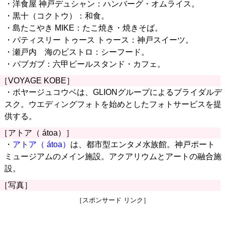
・洋食屋 神戸デュシャン：ハンバーグ・オムライス。
・黒十（コクトウ）：和食。
・島たこやき MIKE：たこ焼き・焼きそば。
・パティスリー トゥース トゥース：神戸スイーツ。
・瀬戸内 海のビストロ：シーフード。
・パブガブ：六甲ビールスタンド・カフェ。
［VOYAGE KOBE］
・ボヤージュコウベは、GLIONグループによるブライダルデ
スク。ウエディングフォトを始めとしたフォトサービスを提
供する。
［アトア（ átoa）］
・
アトア（ átoa）
は、都市型エンタメ水族館。神戸ポート
ミュージアムのメイン施設。アクアリウムとアートの融合施
設。
［写真］
［スポンサード リンク］