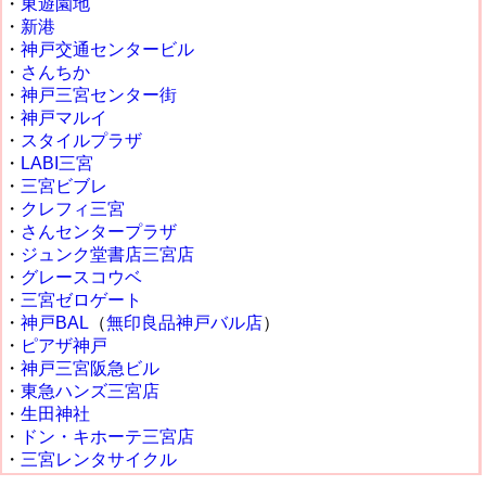
・
東遊園地
・
新港
・
神戸交通センタービル
・
さんちか
・
神戸三宮センター街
・
神戸マルイ
・
スタイルプラザ
・
LABI三宮
・
三宮ビブレ
・
クレフィ三宮
・
さんセンタープラザ
・
ジュンク堂書店三宮店
・
グレースコウベ
・
三宮ゼロゲート
・
神戸BAL
（
無印良品神戸バル店
）
・
ピアザ神戸
・
神戸三宮阪急ビル
・
東急ハンズ三宮店
・
生田神社
・
ドン・キホーテ三宮店
・
三宮レンタサイクル