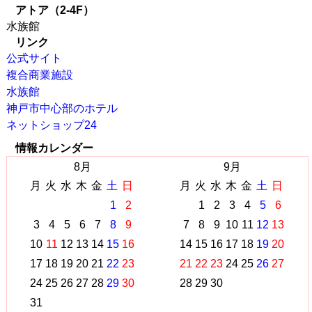
アトア（2-4F）
水族館
リンク
公式サイト
複合商業施設
水族館
神戸市中心部のホテル
ネットショップ24
情報カレンダー
8月
9月
月
火
水
木
金
土
日
月
火
水
木
金
土
日
1
2
1
2
3
4
5
6
3
4
5
6
7
8
9
7
8
9
10
11
12
13
10
11
12
13
14
15
16
14
15
16
17
18
19
20
17
18
19
20
21
22
23
21
22
23
24
25
26
27
24
25
26
27
28
29
30
28
29
30
31