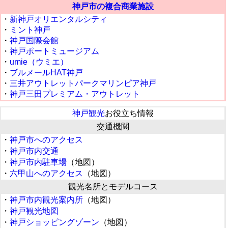
神戸市の複合商業施設
・
新神戸オリエンタルシティ
・
ミント神戸
・
神戸国際会館
・
神戸ポートミュージアム
・
umie（ウミエ）
・
ブルメールHAT神戸
・
三井アウトレットパークマリンピア神戸
・
神戸三田プレミアム・アウトレット
神戸観光
お役立ち情報
交通機関
・
神戸市へのアクセス
・
神戸市内交通
・
神戸市内駐車場
（地図）
・
六甲山へのアクセス
（地図）
観光名所とモデルコース
・
神戸市内観光案内所
（地図）
・
神戸観光地図
・
神戸ショッピングゾーン
（地図）