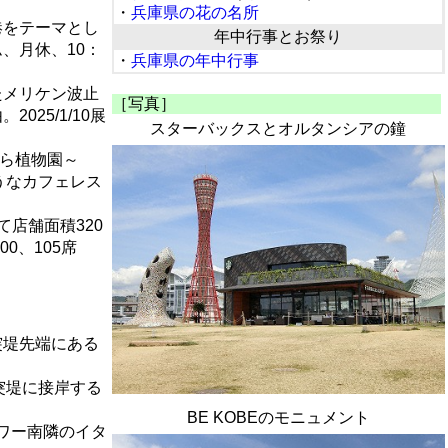
・
兵庫県の花の名所
港をテーマとし
年中行事とお祭り
、月休、10：
・
兵庫県の年中行事
たメリケン波止
［写真］
25/1/10展
スターバックスとオルタンシアの鐘
x そら植物園～
ようなカフェレス
店舗面積320
0、105席
突堤先端にある
突堤に接岸する
BE KOBEのモニュメント
タワー南隣のイタ