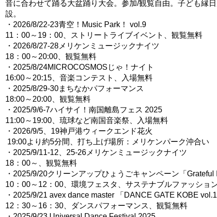
音に合わせて踊る大盆踊り大会。参加/観覧自由。子ども縁
設。
・2026/8/22-23青空！Music Park！ vol.9
11：00～19：00、ストリートライブイベント、観覧無料
・2026/8/27-28メリケンミュージックナイツ
18：00～20:00、観覧無料
・2025/8/24MICROCOSMOSじゃ！ナイト
16:00～20:15、音楽コンテスト、入場無料
・2025/8/29-30まちなかパフォーマンス
18:00～20:00、観覧無料
・2025/9/6-7ハイサイ！南国離島フェス 2025
11:00～19:00、琉球など南国音楽祭、入場無料
・2026/9/5、19神戸港ウィークエンド花火
19:00より約5分間、打ち上げ場所：メリケンパーク沖合い
・2025/9/11-12、25-26メリケンミュージックナイツ
18：00～、観覧無料
・2025/9/20クリーンアップひょうごキャンペーン「Grateful 
10：00～12：00、環境フェスタ、サステナブルファッショ
・2025/9/21 avex dance master 「DANCE GATE KOBE vol.
12：30～16：30、ダンスパフォーマンス、観覧無料
・2025/9/23 Universal Dance Festival 2025