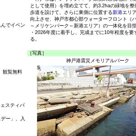
として使用）を埋め立てて、約3.2haの緑地を
歩道を設けて、さらに東側に位置する
新港
エリ
向上させ、神戸市都心部ウォーターフロント（
込んでイベン
～メリケンパーク～新港エリア）の一体化を目
・2026年度に着手し、完成までに10年程度を
る。
［写真］
神戸港震災メモリアルパーク
ブ、観覧無料
ランドフェスティバ
スデー」、入