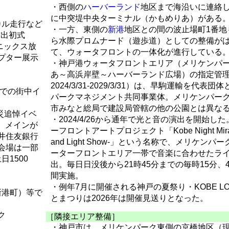
・西側の
ハーバーランド
地区まで海沿いに連絡
に中突堤中央ターミナル（かもめりあ）がある
カル走行など
・一方、東側の
新港
地区との間の波止場町1番地も
防出初式
ら水際プロムナード（遊歩道）としての整備が
ェニックス放
て、ウォータフロントの一体化が進行している
プター展示
・神戸港ウォータフロントエリア（メリケンパ
あ～高浜岸壁～ハーバーランド広場）の指定管理者（2
2024/3/31-2029/3/31）は、早駒運輸を代表
での街中イ
パークマネジメント共同事業体。メリケンパー
市みなと総局で建設局管轄の他の公園とは異な
震災追悼イベ
・2024/4/26から通年で光と音の演出を開始し
た。メインが
ーフロントアートプロジェクト「Kobe Night Mirag
井住友銀行
and Light Show-」という名称で、メリケン
会場は一部
ーターフロントエリア一帯で音楽に合わせたラ
1500
出。毎日日没後から21時45分までの毎時15分、
間実施。
・例年7月に開催される神戸の夏祭り・KOBE LOV
新港町）等で
とまつりは2026年は開催見送りとなった。
ク
［隣接エリア整備］
・神戸市は、メリケンパーク東側の京橋地区（