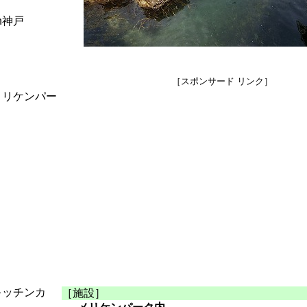
n神戸
［スポンサード リンク］
メリケンパー
キッチンカ
［施設］