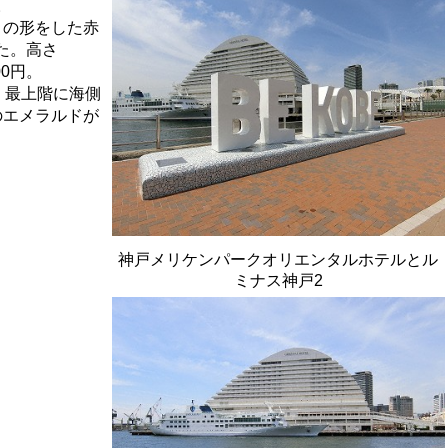
。
）の形をした赤
した。高さ
00円。
。最上階に海側
のエメラルドが
神戸メリケンパークオリエンタルホテルとル
ミナス神戸2