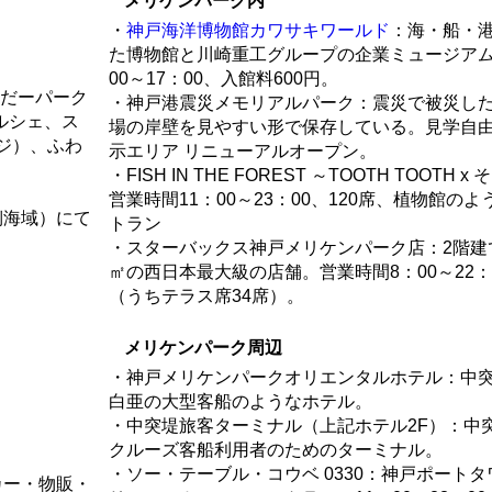
メリケンパーク内
・
神戸海洋博物館カワサキワールド
：海・船・
た博物館と川崎重工グループの企業ミュージアム
00～17：00、入館料600円。
わんだーパーク
・神戸港震災メモリアルパーク：震災で被災し
ルシェ、ス
場の岸壁を見やすい形で保存している。見学自由。20
ジ）、ふわ
示エリア リニューアルオープン。
・FISH IN THE FOREST ～TOOTH TOOTH 
営業時間11：00～23：00、120席、植物館の
側海域）にて
トラン
・スターバックス神戸メリケンパーク店：2階建て
㎡の西日本最大級の店舗。営業時間8：00～22：0
（うちテラス席34席）。
メリケンパーク周辺
・神戸メリケンパークオリエンタルホテル：中
白亜の大型客船のようなホテル。
・中突堤旅客ターミナル（上記ホテル2F）：中
クルーズ客船利用者のためのターミナル。
・ソー・テーブル・コウベ 0330：神戸ポート
カー・物販・