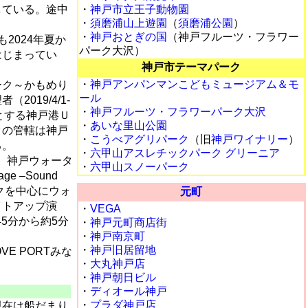
している。途中
・
神戸市立王子動物園
・
須磨浦山上遊園
（
須磨浦公園
）
。
・
神戸おとぎの国
（神戸フルーツ・フラワー
2024年夏か
パーク大沢）
はじまってい
神戸市テーマパーク
。
・
神戸アンパンマンこどもミュージアム＆モ
ーク～かもめり
ール
019/4/1-
・
神戸フルーツ・フラワーパーク大沢
団体とする神戸港Ｕ
・
あいな里山公園
クの管轄は神戸
・
こうべアグリパーク
（旧
神戸ワイナリー
）
る。
・
六甲山アスレチックパーク グリーニア
た。神戸ウォータ
・
六甲山スノーパーク
e –Sound
パークを中心にウォ
元町
イトアップ演
・
VEGA
45分から約5分
・
神戸元町商店街
・
神戸南京町
・
神戸旧居留地
E PORTみな
・
大丸神戸店
・
神戸朝日ビル
・
ディオール神戸
・
プラダ神戸店
現在は船だまり