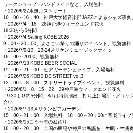
ワークショップ・ハンドメイドなど、入場無料
・2026/6/27水無月ストリート
10：00～16：40、神戸大学軽音楽部JAZZによるジャズ演
・2026/7/4・18・28神戸港ウィークエンド花火
19:30から5分間
・2026/7/4 Sailing KOBE 2026
9：00～20：00、よさこい祭りの踊りのイベント、観覧無料
・2026/7/9-10、23-24メリケンミュージックナイツ
18：00～20:00、観覧無料
・2026/7/18 KOBE BEER SOCIAL
15：00～21：00、ビアガーデンとライブ、入場無料
・2026/7/26 KOBE DE STREET vol.3
13：00～18：00、ストリートライブイベント、観覧無料
・2026/8/1、8、15、22、29神戸港ウィークエンド花火
19:30より約5分間、8/1は特別演出、打ち上げ場所：メリケ
合い
・2026/8/7-13メリケンビアガーデン
15：00～21：00、入場無料、18：00～20：00に音楽ライ
・2026/8/15こうべ海の盆踊り
18：00～20：30、全国の民謡や神戸の民謡を、生唄・生演