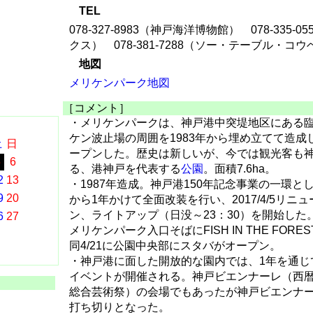
TEL
078-327-8983（神戸海洋博物館） 078-335-
クス） 078-381-7288（ソー・テーブル・コウ
地図
メリケンパーク地図
［コメント］
・メリケンパークは、神戸港中突堤地区にある
ケン波止場の周囲を1983年から埋め立てて造成し
土
日
ープンした。歴史は新しいが、今では観光客も
5
6
る、港神戸を代表する
公園
。面積7.6ha。
2
13
・1987年造成。神戸港150年記念事業の一環とし
9
20
から1年かけて全面改装を行い、2017/4/5リニ
ン、ライトアップ（日没～23：30）を開始した。20
6
27
メリケンパーク入口そばにFISH IN THE FOR
同4/21に公園中央部にスタバがオープン。
・神戸港に面した開放的な園内では、1年を通じ
イベントが開催される。神戸ビエンナーレ（西
総合芸術祭）の会場でもあったが神戸ビエンナーレ
打ち切りとなった。