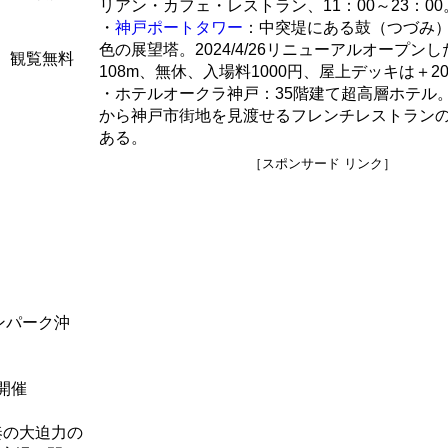
リアン・カフェ・レストラン、11：00～23：00
・
神戸ポートタワー
：中突堤にある鼓（つづみ
色の展望塔。2024/4/26リニューアルオープン
奏、観覧無料
108m、無休、入場料1000円、屋上デッキは＋2
・ホテルオークラ神戸：35階建て超高層ホテル
から神戸市街地を見渡せるフレンチレストラン
ある。
［スポンサード リンク］
ンパーク沖
ブ開催
奏の大迫力の