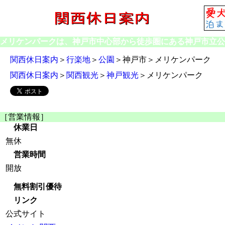
メリケンパークは、神戸市中心部から徒歩圏にある神戸市立公
関西休日案内
＞
行楽地
＞
公園
＞神戸市＞メリケンパーク
関西休日案内
＞
関西観光
＞
神戸観光
＞メリケンパーク
［営業情報］
休業日
無休
営業時間
開放
無料割引優待
リンク
公式サイト