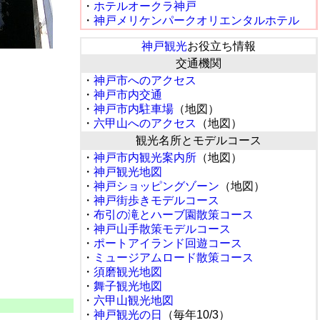
・
ホテルオークラ神戸
・
神戸メリケンパークオリエンタルホテル
神戸観光
お役立ち情報
交通機関
・
神戸市へのアクセス
・
神戸市内交通
・
神戸市内駐車場
（地図）
・
六甲山へのアクセス
（地図）
観光名所とモデルコース
・
神戸市内観光案内所
（地図）
・
神戸観光地図
・
神戸ショッピングゾーン
（地図）
・
神戸街歩きモデルコース
・
布引の滝とハーブ園散策コース
・
神戸山手散策モデルコース
・
ポートアイランド回遊コース
・
ミュージアムロード散策コース
・
須磨観光地図
・
舞子観光地図
・
六甲山観光地図
・
神戸観光の日
（毎年10/3）