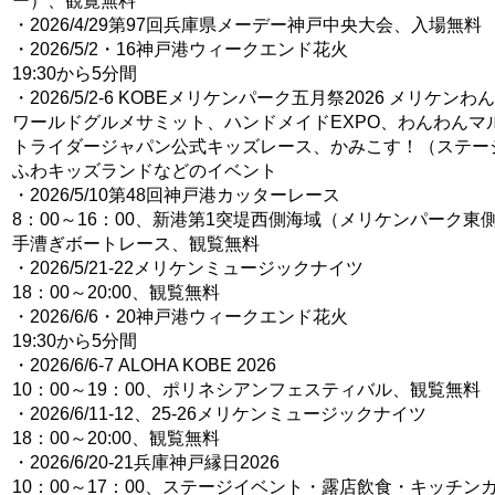
ー）、観覧無料
・2026/4/29第97回兵庫県メーデー神戸中央大会、入場無料
・2026/5/2・16神戸港ウィークエンド花火
19:30から5分間
・2026/5/2-6 KOBEメリケンパーク五月祭2026 メリケン
ワールドグルメサミット、ハンドメイドEXPO、わんわんマ
トライダージャパン公式キッズレース、かみこす！（ステー
ふわキッズランドなどのイベント
・2026/5/10第48回神戸港カッターレース
8：00～16：00、新港第1突堤西側海域（メリケンパーク東
手漕ぎボートレース、観覧無料
・2026/5/21-22メリケンミュージックナイツ
18：00～20:00、観覧無料
・2026/6/6・20神戸港ウィークエンド花火
19:30から5分間
・2026/6/6-7 ALOHA KOBE 2026
10：00～19：00、ポリネシアンフェスティバル、観覧無料
・2026/6/11-12、25-26メリケンミュージックナイツ
18：00～20:00、観覧無料
・2026/6/20-21兵庫神戸縁日2026
10：00～17：00、ステージイベント・露店飲食・キッチン