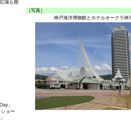
日広場も開
［写真］
神戸海洋博物館とホテルオークラ神
Day」
ンショー
1」