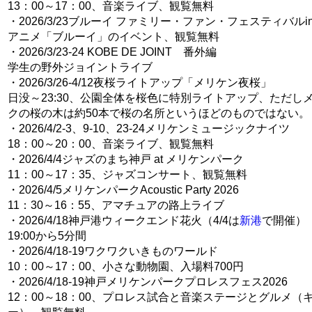
13：00～17：00、音楽ライブ、観覧無料
・2026/3/23ブルーイ ファミリー・ファン・フェスティバルi
アニメ「ブルーイ」のイベント、観覧無料
・2026/3/23-24 KOBE DE JOINT 番外編
学生の野外ジョイントライブ
・2026/3/26-4/12夜桜ライトアップ「メリケン夜桜」
日没～23:30、公園全体を桜色に特別ライトアップ、ただし
クの桜の木は約50本で桜の名所というほどのものではない。
・2026/4/2-3、9-10、23-24メリケンミュージックナイツ
18：00～20：00、音楽ライブ、観覧無料
・2026/4/4ジャズのまち神戸 at メリケンパーク
11：00～17：35、ジャズコンサート、観覧無料
・2026/4/5メリケンパークAcoustic Party 2026
11：30～16：55、アマチュアの路上ライブ
・2026/4/18神戸港ウィークエンド花火（4/4は
新港
で開催）
19:00から5分間
・2026/4/18-19ワクワクいきものワールド
10：00～17：00、小さな動物園、入場料700円
・2026/4/18-19神戸メリケンパークプロレスフェス2026
12：00～18：00、プロレス試合と音楽ステージとグルメ（