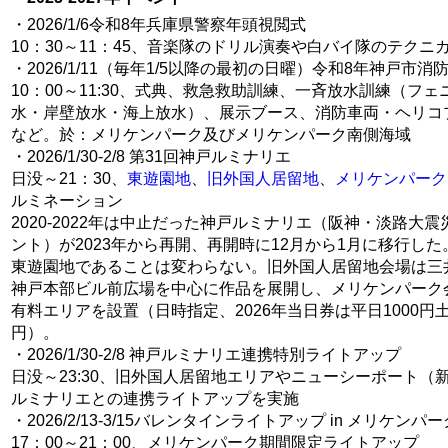
・2026/1/6令和8年兵庫県警察年頭視閲式
10：30～11：45、音楽隊のドリル演奏や白バイ隊のテクニ
・2026/1/11（毎年1/5以降の最初の日曜）令和8年神戸市消
10：00～11:30、式典、救急救助訓練、一斉放水訓練（フ
水・岸壁放水・海上放水）、展示ブース、消防車両・ヘリコ
など。於：メリケンパーク及びメリケンパーク南側海域
・2026/1/30-2/8 第31回神戸ルミナリエ
日没～21：30、
東遊園地
、
旧外国人居留地
、
メリケンパーク
ルミネーション
2020-2022年は中止だった神戸ルミナリエ（阪神・淡路大
ント）が2023年から再開、再開時に12月から1月に移行し
東遊園地であることは変わらない。旧外国人居留地会場は三
神戸本部ビル前広場を中心に作品を展開し、メリケンパーク
有料エリアを設置（日時指定、2026年当日券は平日1000円土日
円）。
・2026/1/30-2/8 神戸ルミナリエ連携特別ライトアップ
日没～23:30、旧外国人居留地エリアやニューシーポート（
ルミナリエとの連携ライトアップを実施
・2026/2/13-3/15バレンタインライトアップ in メリケンパー
17：00～21：00、メリケンパーク期間限定ライトアップ