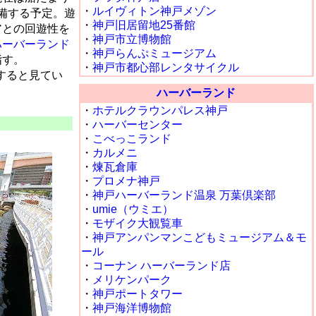
・
ルイヴィトン神戸メゾン
整備する予定。遊
・
神戸旧居留地25番館
アとの回遊性を
・
神戸市立博物館
ハーバーランド
・
神戸らんぷミュージアム
指す。
・
神戸市都心部レンタサイクル
要すると見てい
ハーバーランド
・
ホテルクラウンパレス神戸
・
ハーバーセンター
・
こべっこランド
・
カルメニ
・
煉瓦倉庫
・
プロメナ神戸
・
神戸ハーバーランド温泉 万葉倶楽部
・
umie（ウミエ）
・
モザイク大観覧車
・
神戸アンパンマンこどもミュージアム＆モ
ール
・
コーナン ハーバーランド店
・
メリケンパーク
・
神戸ポートタワー
・
神戸海洋博物館