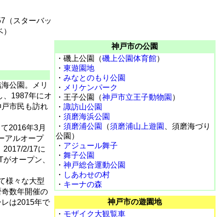
0557（スターバッ
ベ）
神戸市の公園
・磯上公園（
磯上公園体育館
）
・
東遊園地
・
みなとのもり公園
臨海公園。メリ
・
メリケンパーク
、1987年にオ
・王子公園（
神戸市立王子動物園
）
神戸市民も訪れ
・
諏訪山公園
・
須磨海浜公園
・
須磨浦公園
（
須磨浦山上遊園
、須磨海づり
て2016年3月
公園）
ューアルオープ
・
アジュール舞子
17/2/17に
・
舞子公園
ESTがオープン、
・
神戸総合運動公園
・
しあわせの村
て様々な大型
・
キーナの森
暦奇数年開催の
神戸市の遊園地
は2015年で
・
モザイク大観覧車