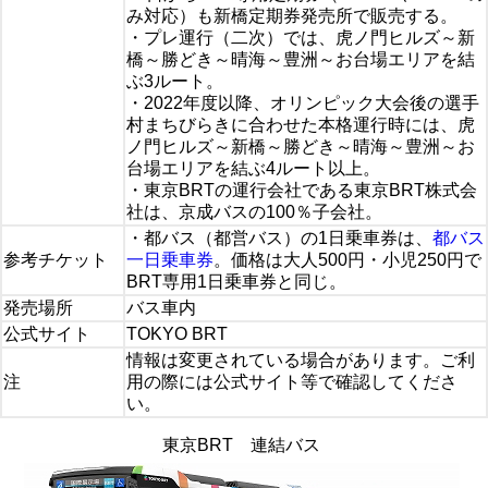
み対応）も新橋定期券発売所で販売する。
・プレ運行（二次）では、虎ノ門ヒルズ～新
橋～勝どき～晴海～豊洲～お台場エリアを結
ぶ3ルート。
・2022年度以降、オリンピック大会後の選手
村まちびらきに合わせた本格運行時には、虎
ノ門ヒルズ～新橋～勝どき～晴海～豊洲～お
台場エリアを結ぶ4ルート以上。
・東京BRTの運行会社である東京BRT株式会
社は、京成バスの100％子会社。
・都バス（都営バス）の1日乗車券は、
都バス
参考チケット
一日乗車券
。価格は大人500円・小児250円で
BRT専用1日乗車券と同じ。
発売場所
バス車内
公式サイト
TOKYO BRT
情報は変更されている場合があります。ご利
注
用の際には公式サイト等で確認してくださ
い。
東京BRT 連結バス