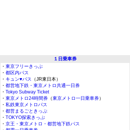
１日乗車券
・
東京フリーきっぷ
・
都区内パス
・
キュン♥パス
（JR東日本）
・
都営地下鉄・東京メトロ共通一日券
・
Tokyo Subway Ticket
・
東京メトロ24時間券
（
東京メトロ一日乗車券
）
・
私鉄東京メトロパス
・
都営まるごときっぷ
・
TOKYO探索きっぷ
・
京王・東京メトロ・都営地下鉄パス