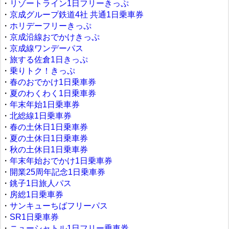
・
リゾートライン1日フリーきっぷ
・
京成グループ鉄道4社 共通1日乗車券
・
ホリデーフリーきっぷ
・
京成沿線おでかけきっぷ
・
京成線ワンデーパス
・
旅する佐倉1日きっぷ
・
乗りトク！きっぷ
・
春のおでかけ1日乗車券
・
夏のわくわく1日乗車券
・
年末年始1日乗車券
・
北総線1日乗車券
・
春の土休日1日乗車券
・
夏の土休日1日乗車券
・
秋の土休日1日乗車券
・
年末年始おでかけ1日乗車券
・
開業25周年記念1日乗車券
・
銚子1日旅人パス
・
房総1日乗車券
・
サンキューちばフリーパス
・
SR1日乗車券
・
ニューシャトル1日フリー乗車券