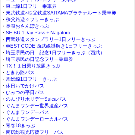
・
東上線1日フリー乗車券
・
東武鉄道×秩父鉄道SAITAMAプラチナルート乗車券
・
秩父路遊々フリーきっぷ
・
長瀞おさんぽきっぷ
・
SEIBU 1Day Pass + Nagatoro
・
西武鉄道スタンプラリー1日フリーきっぷ
・
WEST CODE 西武線謎解き1日フリーきっぷ
・
埼玉県民の日 記念1日フリーきっぷ（西武）
・
埼玉県民の日記念フリー乗車券
・
TX！１日乗り放題きっぷ
・
ときわ路パス
・
常総線1日フリーきっぷ
・
休日おでかけパス
・
ひみつの平日パス
・
のんびりホリデーSuicaパス
・
ぐんまワンデー世界遺産パス
・
ぐんまワンデーパス
・
ぐんまワンデーローカルパス
・
青春18きっぷ
・
南房総観光応援フリーパス