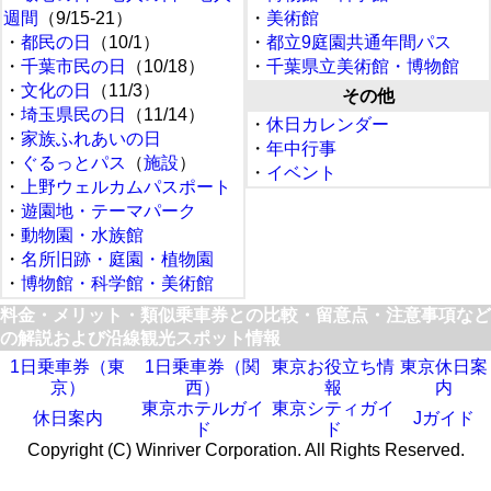
週間
（9/15-21）
・
美術館
・
都民の日
（10/1）
・
都立9庭園共通年間パス
・
千葉市民の日
（10/18）
・
千葉県立美術館・博物館
・
文化の日
（11/3）
その他
・
埼玉県民の日
（11/14）
・
休日カレンダー
・
家族ふれあいの日
・
年中行事
・
ぐるっとパス
（
施設
）
・
イベント
・
上野ウェルカムパスポート
・
遊園地・テーマパーク
・
動物園・水族館
・
名所旧跡・庭園・植物園
・
博物館・科学館・美術館
料金・メリット・類似乗車券との比較・留意点・注意事項など
の解説および沿線観光スポット情報
1日乗車券（東
1日乗車券（関
東京お役立ち情
東京休日案
京）
西）
報
内
東京ホテルガイ
東京シティガイ
休日案内
Jガイド
ド
ド
Copyright (C) Winriver Corporation. All Rights Reserved.