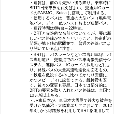
・運賃は、前のり先払い後ろ降り。乗車時に
BRT1日乗車券を買えばよい。交通系ICカー
ドのPASMO、Suica に搭載して利用する。
・使用するバスは、普通の大型バス（燃料電
池バス、ディーゼルバス）および連節バス。
・運行時間は6時台～22時台。
・BRTと先進的な名前がついてるが、要は新
しいバス路線ができたということ。停留所の
間隔が地下鉄の駅間並で、普通の路線バスよ
り開いている点に注意。
・BRTは、バスレーンなどバス専用車線、バ
ス専用道路、交差点でのバス車両優先信号シ
ステム、連節バス、ICカードの採用などによ
り、路線バスの大量高速輸送化を図るもの。
・鉄道を敷設するのに比べてかなり安価に、
かつスピーディに設営できる。維持費も安
く、後々の変更も容易。日本では部分的に
BRTの要素を取り入れたバス路線は、全国で
10ヵ所以上ある。
・JR東日本が、東日本大震災で甚大な被害を
受けた気仙沼・大船渡エリアにおいて、2012
年8月から線路敷を利用してBRTを運用して