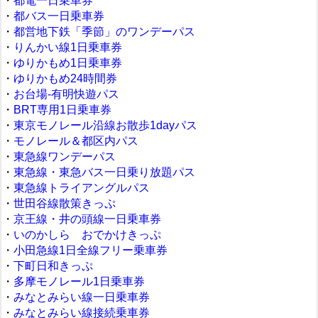
・
都電一日乗車券
・
都バス一日乗車券
・
都営地下鉄「季節」のワンデーパス
・
りんかい線1日乗車券
・
ゆりかもめ1日乗車券
・
ゆりかもめ24時間券
・
お台場‐有明快遊パス
・
BRT専用1日乗車券
・
東京モノレール沿線お散歩1dayパス
・
モノレール＆都区内パス
・
東急線ワンデーパス
・
東急線・東急バス一日乗り放題パス
・
東急線トライアングルパス
・
世田谷線散策きっぷ
・
京王線・井の頭線一日乗車券
・
いのかしら おでかけきっぷ
・
小田急線1日全線フリー乗車券
・
下町日和きっぷ
・
多摩モノレール1日乗車券
・
みなとみらい線一日乗車券
・
みなとみらい線接続乗車券