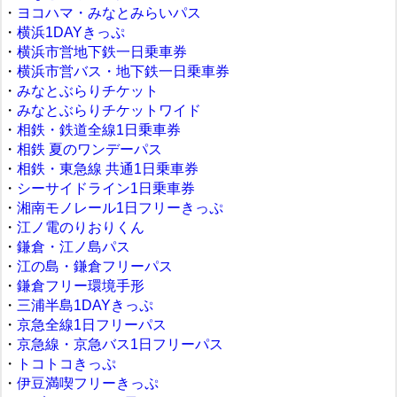
・
ヨコハマ・みなとみらいパス
・
横浜1DAYきっぷ
・
横浜市営地下鉄一日乗車券
・
横浜市営バス・地下鉄一日乗車券
・
みなとぶらりチケット
・
みなとぶらりチケットワイド
・
相鉄・鉄道全線1日乗車券
・
相鉄 夏のワンデーパス
・
相鉄・東急線 共通1日乗車券
・
シーサイドライン1日乗車券
・
湘南モノレール1日フリーきっぷ
・
江ノ電のりおりくん
・
鎌倉・江ノ島パス
・
江の島・鎌倉フリーパス
・
鎌倉フリー環境手形
・
三浦半島1DAYきっぷ
・
京急全線1日フリーパス
・
京急線・京急バス1日フリーパス
・
トコトコきっぷ
・
伊豆満喫フリーきっぷ