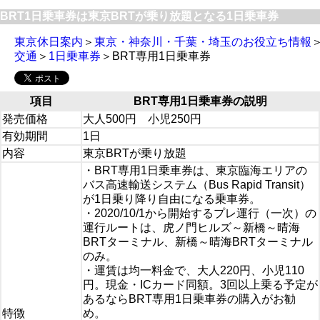
BRT1日乗車券は東京BRTが乗り放題となる1日乗車券
東京休日案内
＞
東京・神奈川・千葉・埼玉のお役立ち情報
交通
＞
1日乗車券
＞BRT専用1日乗車券
項目
BRT専用1日乗車券の説明
発売価格
大人500円 小児250円
有効期間
1日
内容
東京BRTが乗り放題
・BRT専用1日乗車券は、東京臨海エリアの
バス高速輸送システム（Bus Rapid Transit）
が1日乗り降り自由になる乗車券。
・2020/10/1から開始するプレ運行（一次）の
運行ルートは、虎ノ門ヒルズ～新橋～晴海
BRTターミナル、新橋～晴海BRTターミナル
のみ。
・運賃は均一料金で、大人220円、小児110
円。現金・ICカード同額。3回以上乗る予定が
あるならBRT専用1日乗車券の購入がお勧
特徴
め。