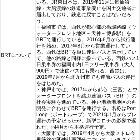
いる。JR東日本は、2019年11月に気仙沼
線・大船渡線の鉄道事業廃止を国土交通省に
届出しており、鉄道に戻すことはないだろ
う。
・福岡市では、西鉄が都心部の循環路線（ウ
ォーターフロント地区～天神～博多駅）を
BRTで運行している。2016年8月から試行運
行を始め、2017年8月から営業運行してい
る。西鉄はBRTを単に連結バスと表示してい
BRTについて
て、他の路線と同様に扱っている。西鉄バス1
日乗車券の福岡市内1日フリー乗車券（大人
900円）で連節バスにも乗れる。西鉄は、
2019年7月から北九州市でも連節バスの運行
をはじめた。
・神戸市では、2017年から都心（三宮）とウ
ォーターフロントを結ぶ連節バス（BRT）の
社会実験を進めている。神戸港新港地区の再
開発に合わせてBRTを運行する。名称はPort
Loop（ポートループ）で2021年1月からプレ
運行の予定だったが、新型コロナの影響で遅
れた、同4月から本格運行予定。
・大阪市では、2019年4月から大阪メトロ今
里筋線の延伸計画部分について、いまざとラ