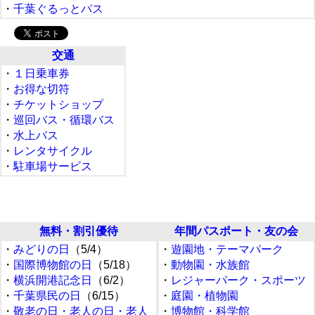
・
千葉ぐるっとパス
交通
・
１日乗車券
・
お得な切符
・
チケットショップ
・
巡回バス・循環バス
・
水上バス
・
レンタサイクル
・
駐車場サービス
無料・割引優待
年間パスポート・友の会
・
みどりの日
（5/4）
・
遊園地・テーマパーク
・
国際博物館の日
（5/18）
・
動物園・水族館
・
横浜開港記念日
（6/2）
・
レジャーパーク・スポーツ
・
千葉県民の日
（6/15）
・
庭園・植物園
・
敬老の日・老人の日・老人
・
博物館・科学館