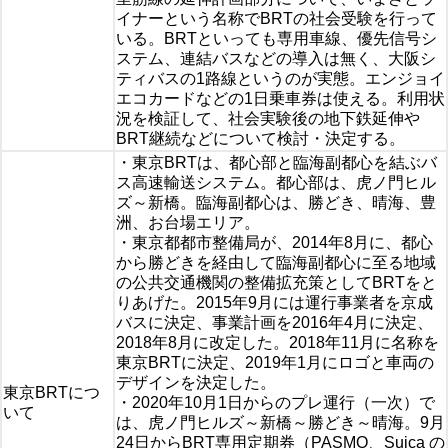
イナーという名称でBRTの社会受験を行って
いる。BRTといっても専用車線、優先信号シ
ステム、連結バスなどの導入は無く、大阪シ
ティバスの1路線というのが実態。エンジョイ
エコカードなどの1日乗車券は使える。利用状
況を検証して、社会実験後の地下鉄延伸や
BRT継続などについて検討・決定する。
・東京BRTは、都心部と臨海副都心を結ぶバ
ス高速輸送システム。都心部は、虎ノ門ヒル
ズ～新橋。臨海副都心は、勝どき、晴海、豊
洲、お台場エリア。
・東京都都市整備局が、2014年8月に、都心
から勝どきを経由して臨海副都心に至る地域
の公共交通機関の整備拡充策としてBRTをと
りあげた。2015年9月には運行事業者を京成
バスに決定、事業計画を2016年4月に決定、
2018年8月に改定した。2018年11月に名称を
東京BRTに決定、2019年1月にロゴと車両の
デザインを決定した。
東京BRTにつ
・2020年10月1日からのプレ運行（一次）で
いて
は、虎ノ門ヒルズ～新橋～勝どき～晴海。9月
24日からBRT専用定期券（PASMO、Suica の