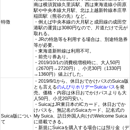
南は横須賀線久里浜駅、西は東海道線小田原
駅や中央本線大月駅、北は上越新幹線本庄早
稲田駅（熊谷の先）など。
特徴
・例えば中央本線の大月駅と成田線の成田空
港駅の運賃は3080円なので、片道だけで元が
取れる。
・JRの特急等を利用する場合は、別途特急券
等が必要。
・東海道新幹線は利用不可。
・前売り券あり。
・2019/10/1の消費税増税時に、大人50円
（2670円→2720円）、小児30円（1330円
→1360円）値上げした。
・2019/9/1から、休日おでかけパスのSuica版
とも言える
のんびりホリデーSuicaパス
を発
売。価格・内容は休日おでかけパスよりも大
人50円、小児20円安い。
・SuicaはJR東日本のICカード。休日おでか
けパスを、無記名のSuicaカード、記名式の
Suica版につい
My Suica、訪日外国人向けのWelcome Suica
て
に搭載できる。
・新規にSuicaを購入する場合には預り金（デ