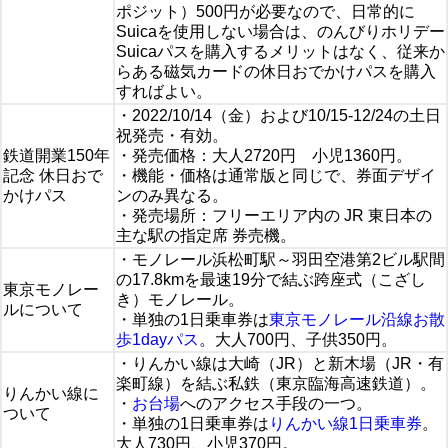
ポジット）500円が必要なので、日常的に
Suicaを使用しない場合は、のんびりホリデー
Suicaパスを購入するメリットはなく、従来か
らある磁気カードの休日おでかけパスを購入
すればよい。
・2022/10/14（金）および10/15-12/24の土日
祝発売・有効。
鉄道開業150年
・発売価格：大人2720円 小児1360円。
記念 休日おで
・機能・価格は通常版と同じで、券面デザイ
かけパス
ンのみ異なる。
・発売場所：フリーエリア内の JR 東日本の
主な駅の指定席 券売機。
・モノレール浜松町駅～羽田空港第2ビル駅間
の17.8kmを最速19分で結ぶ跨座式（こざし
東京モノレー
き）モノレール。
ルについて
・単独の1日乗車券は
東京モノレール沿線お散
歩1dayパス
。大人700円、子供350円。
・りんかい線は大崎（JR）と新木場（JR・有
楽町線）を結ぶ私鉄（東京臨海高速鉄道）。
りんかい線に
・
お台場
へのアクセス手段の一つ。
ついて
・単独の1日乗車券は
りんかい線1日乗車券
。
大人730円、小児370円。