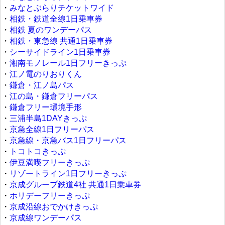
・
みなとぶらりチケットワイド
・
相鉄・鉄道全線1日乗車券
・
相鉄 夏のワンデーパス
・
相鉄・東急線 共通1日乗車券
・
シーサイドライン1日乗車券
・
湘南モノレール1日フリーきっぷ
・
江ノ電のりおりくん
・
鎌倉・江ノ島パス
・
江の島・鎌倉フリーパス
・
鎌倉フリー環境手形
・
三浦半島1DAYきっぷ
・
京急全線1日フリーパス
・
京急線・京急バス1日フリーパス
・
トコトコきっぷ
・
伊豆満喫フリーきっぷ
・
リゾートライン1日フリーきっぷ
・
京成グループ鉄道4社 共通1日乗車券
・
ホリデーフリーきっぷ
・
京成沿線おでかけきっぷ
・
京成線ワンデーパス