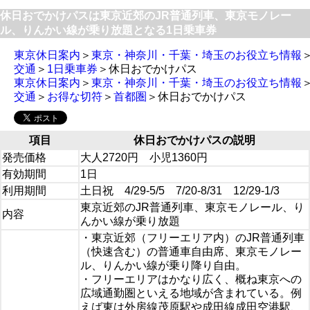
休日おでかけパスは東京近郊のJR普通列車、東京モノレー
ル、りんかい線が乗り放題となる1日乗車券
東京休日案内
＞
東京・神奈川・千葉・埼玉のお役立ち情報
交通
＞
1日乗車券
＞休日おでかけパス
東京休日案内
＞
東京・神奈川・千葉・埼玉のお役立ち情報
交通
＞
お得な切符
＞
首都圏
＞休日おでかけパス
項目
休日おでかけパスの説明
発売価格
大人2720円 小児1360円
有効期間
1日
利用期間
土日祝 4/29-5/5 7/20-8/31 12/29-1/3
東京近郊のJR普通列車、東京モノレール、り
内容
んかい線が乗り放題
・東京近郊（フリーエリア内）のJR普通列車
（快速含む）の普通車自由席、東京モノレー
ル、りんかい線が乗り降り自由。
・フリーエリアはかなり広く、概ね東京への
広域通勤圏といえる地域が含まれている。例
えば東は外房線茂原駅や成田線成田空港駅、