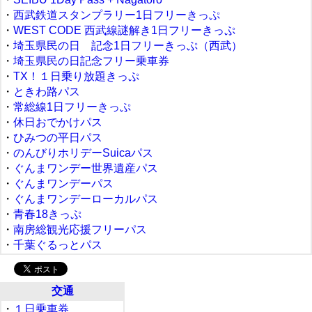
・
西武鉄道スタンプラリー1日フリーきっぷ
・
WEST CODE 西武線謎解き1日フリーきっぷ
・
埼玉県民の日 記念1日フリーきっぷ（西武）
・
埼玉県民の日記念フリー乗車券
・
TX！１日乗り放題きっぷ
・
ときわ路パス
・
常総線1日フリーきっぷ
・
休日おでかけパス
・
ひみつの平日パス
・
のんびりホリデーSuicaパス
・
ぐんまワンデー世界遺産パス
・
ぐんまワンデーパス
・
ぐんまワンデーローカルパス
・
青春18きっぷ
・
南房総観光応援フリーパス
・
千葉ぐるっとパス
交通
・
１日乗車券