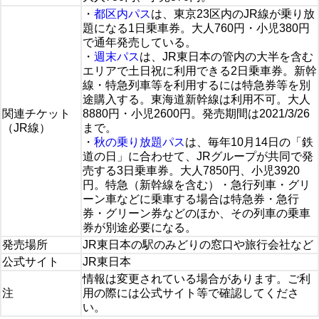
・
都区内パス
は、東京23区内のJR線が乗り放
題になる1日乗車券。大人760円・小児380円
で通年発売している。
・
週末パス
は、JR東日本の管内の大半を含む
エリアで土日祝に利用できる2日乗車券。新幹
線・特急列車等を利用するには特急券等を別
途購入する。東海道新幹線は利用不可。大人
関連チケット
8880円・小児2600円。発売期間は2021/3/26
（JR線）
まで。
・
秋の乗り放題パス
は、毎年10月14日の「鉄
道の日」に合わせて、JRグループが共同で発
売する3日乗車券。大人7850円、小児3920
円。特急（新幹線を含む）・急行列車・グリ
ーン車などに乗車する場合は特急券・急行
券・グリーン券などのほか、その列車の乗車
券が別途必要になる。
発売場所
JR東日本の駅のみどりの窓口や旅行会社など
公式サイト
JR東日本
情報は変更されている場合があります。ご利
注
用の際には公式サイト等で確認してくださ
い。