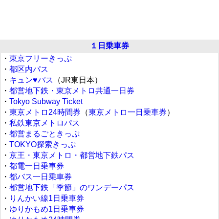
１日乗車券
・
東京フリーきっぷ
・
都区内パス
・
キュン♥パス
（JR東日本）
・
都営地下鉄・東京メトロ共通一日券
・
Tokyo Subway Ticket
・
東京メトロ24時間券
（
東京メトロ一日乗車券
）
・
私鉄東京メトロパス
・
都営まるごときっぷ
・
TOKYO探索きっぷ
・
京王・東京メトロ・都営地下鉄パス
・
都電一日乗車券
・
都バス一日乗車券
・
都営地下鉄「季節」のワンデーパス
・
りんかい線1日乗車券
・
ゆりかもめ1日乗車券