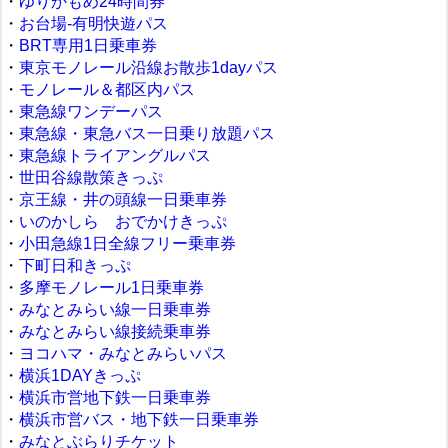
・
ゆりかもめ24時間券
・
お台場‐有明快遊パス
・
BRT専用1日乗車券
・
東京モノレール沿線お散歩1dayパス
・
モノレール＆都区内パス
・
東急線ワンデーパス
・
東急線・東急バス一日乗り放題パス
・
東急線トライアングルパス
・
世田谷線散策きっぷ
・
京王線・井の頭線一日乗車券
・
いのかしら おでかけきっぷ
・
小田急線1日全線フリー乗車券
・
下町日和きっぷ
・
多摩モノレール1日乗車券
・
みなとみらい線一日乗車券
・
みなとみらい線接続乗車券
・
ヨコハマ・みなとみらいパス
・
横浜1DAYきっぷ
・
横浜市営地下鉄一日乗車券
・
横浜市営バス・地下鉄一日乗車券
・
みなとぶらりチケット