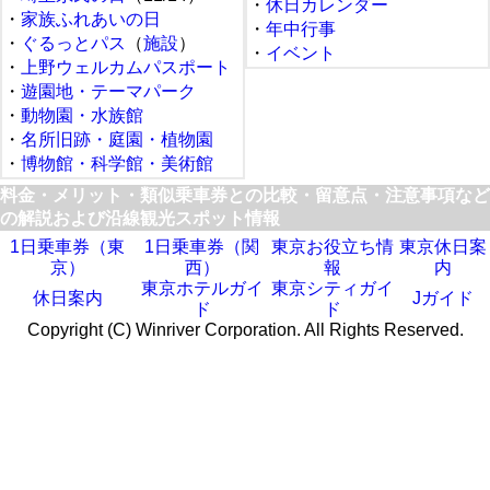
・
休日カレンダー
・
家族ふれあいの日
・
年中行事
・
ぐるっとパス
（
施設
）
・
イベント
・
上野ウェルカムパスポート
・
遊園地・テーマパーク
・
動物園・水族館
・
名所旧跡・庭園・植物園
・
博物館・科学館・美術館
料金・メリット・類似乗車券との比較・留意点・注意事項など
の解説および沿線観光スポット情報
1日乗車券（東
1日乗車券（関
東京お役立ち情
東京休日案
京）
西）
報
内
東京ホテルガイ
東京シティガイ
休日案内
Jガイド
ド
ド
Copyright (C) Winriver Corporation. All Rights Reserved.