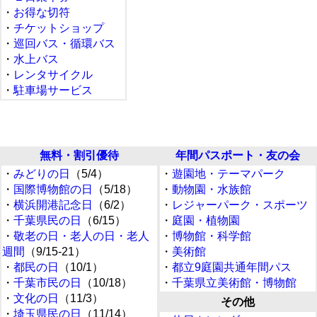
・
お得な切符
・
チケットショップ
・
巡回バス・循環バス
・
水上バス
・
レンタサイクル
・
駐車場サービス
無料・割引優待
年間パスポート・友の会
・
みどりの日
（5/4）
・
遊園地・テーマパーク
・
国際博物館の日
（5/18）
・
動物園・水族館
・
横浜開港記念日
（6/2）
・
レジャーパーク・スポーツ
・
千葉県民の日
（6/15）
・
庭園・植物園
・
敬老の日・老人の日・老人
・
博物館・科学館
週間
（9/15-21）
・
美術館
・
都民の日
（10/1）
・
都立9庭園共通年間パス
・
千葉市民の日
（10/18）
・
千葉県立美術館・博物館
・
文化の日
（11/3）
その他
・
埼玉県民の日
（11/14）