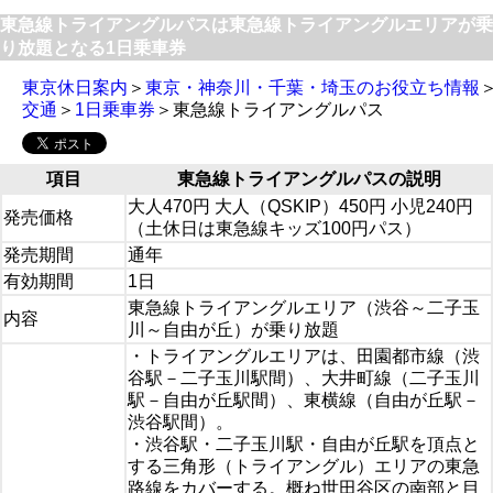
東急線トライアングルパスは東急線トライアングルエリアが乗
り放題となる1日乗車券
東京休日案内
＞
東京・神奈川・千葉・埼玉のお役立ち情報
交通
＞
1日乗車券
＞東急線トライアングルパス
項目
東急線トライアングルパスの説明
大人470円 大人（QSKIP）450円 小児240円
発売価格
（土休日は東急線キッズ100円パス）
発売期間
通年
有効期間
1日
東急線トライアングルエリア（渋谷～二子玉
内容
川～自由が丘）が乗り放題
・トライアングルエリアは、田園都市線（渋
谷駅－二子玉川駅間）、大井町線（二子玉川
駅－自由が丘駅間）、東横線（自由が丘駅－
渋谷駅間）。
・渋谷駅・二子玉川駅・自由が丘駅を頂点と
する三角形（トライアングル）エリアの東急
路線をカバーする。概ね世田谷区の南部と目