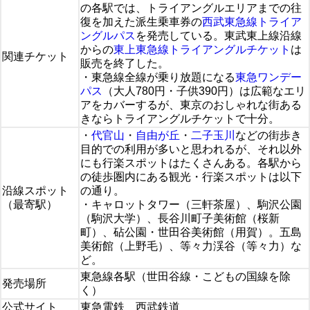
の各駅では、トライアングルエリアまでの往
復を加えた派生乗車券の
西武東急線トライア
ングルパス
を発売している。東武東上線沿線
からの
東上東急線トライアングルチケット
は
関連チケット
販売を終了した。
・東急線全線が乗り放題になる
東急ワンデー
パス
（大人780円・子供390円）は広範なエリ
アをカバーするが、東京のおしゃれな街ある
きならトライアングルチケットで十分。
・
代官山
・
自由が丘
・
二子玉川
などの街歩き
目的での利用が多いと思われるが、それ以外
にも行楽スポットはたくさんある。各駅から
の徒歩圏内にある観光・行楽スポットは以下
沿線スポット
の通り。
（最寄駅）
・キャロットタワー（三軒茶屋）、駒沢公園
（駒沢大学）、長谷川町子美術館（桜新
町）、砧公園・世田谷美術館（用賀）。五島
美術館（上野毛）、等々力渓谷（等々力）な
ど。
東急線各駅（世田谷線・こどもの国線を除
発売場所
く）
公式サイト
東急電鉄 西武鉄道