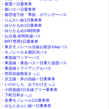
・
都電一日乗車券
・
都バス一日乗車券
・
都営地下鉄「季節」のワンデーパス
・
りんかい線1日乗車券
・
ゆりかもめ1日乗車券
・
ゆりかもめ24時間券
・
お台場‐有明快遊パス
・
BRT専用1日乗車券
・
東京モノレール沿線お散歩1dayパス
・
モノレール＆都区内パス
・
東急線ワンデーパス
・
東急線・東急バス一日乗り放題パス
・
東急線トライアングルパス
・
世田谷線散策きっぷ
・
京王線・井の頭線一日乗車券
・
いのかしら おでかけきっぷ
・
小田急線1日全線フリー乗車券
・
下町日和きっぷ
・
多摩モノレール1日乗車券
・
みなとみらい線一日乗車券