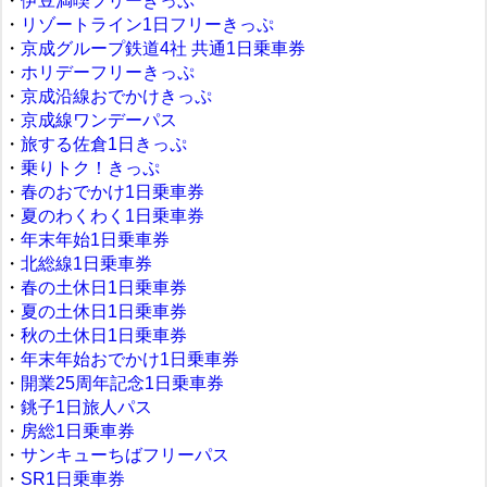
・
伊豆満喫フリーきっぷ
・
リゾートライン1日フリーきっぷ
・
京成グループ鉄道4社 共通1日乗車券
・
ホリデーフリーきっぷ
・
京成沿線おでかけきっぷ
・
京成線ワンデーパス
・
旅する佐倉1日きっぷ
・
乗りトク！きっぷ
・
春のおでかけ1日乗車券
・
夏のわくわく1日乗車券
・
年末年始1日乗車券
・
北総線1日乗車券
・
春の土休日1日乗車券
・
夏の土休日1日乗車券
・
秋の土休日1日乗車券
・
年末年始おでかけ1日乗車券
・
開業25周年記念1日乗車券
・
銚子1日旅人パス
・
房総1日乗車券
・
サンキューちばフリーパス
・
SR1日乗車券