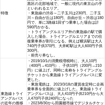
黒区の北部地域で、一般に現代の東京山の手
といわれるエリア。
特徴
・東急線の渋谷～二子玉川は230円、二子玉
川～自由が丘は180円、自由が丘～渋谷は180
円で、単に3路線1回ずつ乗車した場合は計
590円かかる。
・トライアングルエリア外の東急線の駅で購
入した場合、トライアングルエリアまでの往
復乗車券が割引になる。例えば横浜駅は大人
740円子供370円、大井町駅は大人600円子供
300円。
・前売り券なし。
・2019/10/1の消費税増税時に、大人10円
（400円→410円）、子供10円（200円→210
円）に値上げ。同時に名称をトライアングル
チケットから東急線トライアングルパスに変
更した。
・東急電鉄は、2023/3/18の運賃改定時に企画
乗車券を全面的に値上げした。東急線トライ
東急線トライ
アングルパスは、大人410円子供210円から大
アングルパス
人470円子供240円になった
の近年の推移
・2023/8/30から田園都市線でデジタルチケッ