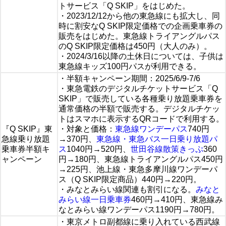
トサービス「Q SKIP」をはじめた。
・2023/12/12から他の東急線にも拡大し、同
時に割安なQ SKIP限定価格での企画乗車券の
販売をはじめた。東急線トライアングルパス
のQ SKIP限定価格は450円（大人のみ）。
・2024/3/16以降の土休日については、子供は
東急線キッズ100円パスが利用できる。
・半額キャンペーン期間：2025/6/9-7/6
・東急電鉄のデジタルチケットサービス「Q
SKIP」で販売している各種乗り放題乗車券を
通常価格の半額で販売する。デジタルチケッ
トはスマホに表示するQRコードで利用する。
『Q SKIP』東
・対象と価格：
東急線ワンデーパス
740円
急線乗り放題
→370円、
東急線・東急バス一日乗り放題パ
乗車券半額キ
ス
1040円→520円、
世田谷線散策きっぷ
360
ャンペーン
円→180円、東急線トライアングルパス450円
→225円、池上線・東急多摩川線ワンデーパ
ス（Q SKIP限定商品）440円→220円。
・みなとみらい線関連も割引になる。
みなと
みらい線一日乗車券
460円→410円、東急線み
なとみらい線ワンデーパス1190円→780円。
・東京メトロ副都線に乗り入れている西武線