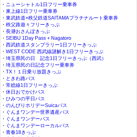
・
ニューシャトル1日フリー乗車券
・
東上線1日フリー乗車券
・
東武鉄道×秩父鉄道SAITAMAプラチナルート乗車券
・
秩父路遊々フリーきっぷ
・
長瀞おさんぽきっぷ
・
SEIBU 1Day Pass + Nagatoro
・
西武鉄道スタンプラリー1日フリーきっぷ
・
WEST CODE 西武線謎解き1日フリーきっぷ
・
埼玉県民の日 記念1日フリーきっぷ（西武）
・
埼玉県民の日記念フリー乗車券
・
TX！１日乗り放題きっぷ
・
ときわ路パス
・
常総線1日フリーきっぷ
・
休日おでかけパス
・
ひみつの平日パス
・
のんびりホリデーSuicaパス
・
ぐんまワンデー世界遺産パス
・
ぐんまワンデーパス
・
ぐんまワンデーローカルパス
・
青春18きっぷ