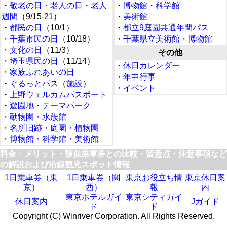
・
敬老の日・老人の日・老人
・
博物館・科学館
週間
（9/15-21）
・
美術館
・
都民の日
（10/1）
・
都立9庭園共通年間パス
・
千葉市民の日
（10/18）
・
千葉県立美術館・博物館
・
文化の日
（11/3）
その他
・
埼玉県民の日
（11/14）
・
休日カレンダー
・
家族ふれあいの日
・
年中行事
・
ぐるっとパス
（
施設
）
・
イベント
・
上野ウェルカムパスポート
・
遊園地・テーマパーク
・
動物園・水族館
・
名所旧跡・庭園・植物園
・
博物館・科学館・美術館
料金・メリット・類似乗車券との比較・留意点・注意事項など
の解説および沿線観光スポット情報
1日乗車券（東
1日乗車券（関
東京お役立ち情
東京休日案
京）
西）
報
内
東京ホテルガイ
東京シティガイ
休日案内
Jガイド
ド
ド
Copyright (C) Winriver Corporation. All Rights Reserved.