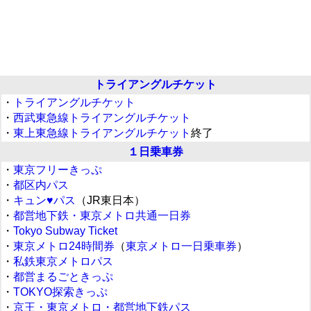
トライアングルチケット
・
トライアングルチケット
・
西武東急線トライアングルチケット
・
東上東急線トライアングルチケット
終了
１日乗車券
・
東京フリーきっぷ
・
都区内パス
・
キュン♥パス
（JR東日本）
・
都営地下鉄・東京メトロ共通一日券
・
Tokyo Subway Ticket
・
東京メトロ24時間券
（
東京メトロ一日乗車券
）
・
私鉄東京メトロパス
・
都営まるごときっぷ
・
TOKYO探索きっぷ
・
京王・東京メトロ・都営地下鉄パス