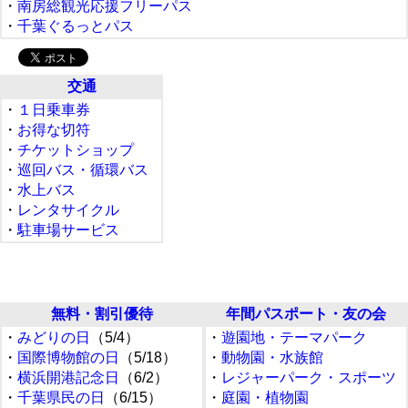
・
南房総観光応援フリーパス
・
千葉ぐるっとパス
交通
・
１日乗車券
・
お得な切符
・
チケットショップ
・
巡回バス・循環バス
・
水上バス
・
レンタサイクル
・
駐車場サービス
無料・割引優待
年間パスポート・友の会
・
みどりの日
（5/4）
・
遊園地・テーマパーク
・
国際博物館の日
（5/18）
・
動物園・水族館
・
横浜開港記念日
（6/2）
・
レジャーパーク・スポーツ
・
千葉県民の日
（6/15）
・
庭園・植物園