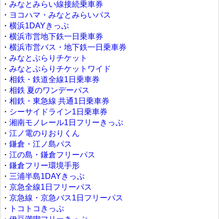
・
みなとみらい線接続乗車券
・
ヨコハマ・みなとみらいパス
・
横浜1DAYきっぷ
・
横浜市営地下鉄一日乗車券
・
横浜市営バス・地下鉄一日乗車券
・
みなとぶらりチケット
・
みなとぶらりチケットワイド
・
相鉄・鉄道全線1日乗車券
・
相鉄 夏のワンデーパス
・
相鉄・東急線 共通1日乗車券
・
シーサイドライン1日乗車券
・
湘南モノレール1日フリーきっぷ
・
江ノ電のりおりくん
・
鎌倉・江ノ島パス
・
江の島・鎌倉フリーパス
・
鎌倉フリー環境手形
・
三浦半島1DAYきっぷ
・
京急全線1日フリーパス
・
京急線・京急バス1日フリーパス
・
トコトコきっぷ