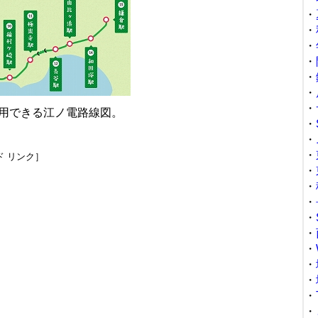
・
・
・
・
・
・
・
用できる江ノ電路線図。
・
・
・
ド リンク］
・
・
・
・
・
・
・
・
・
・