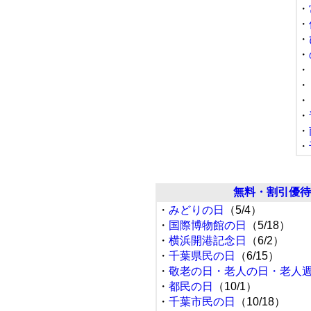
・
・
・
・
・
・
・
・
・
・
無料・割引優待
・
みどりの日
（5/4）
・
国際博物館の日
（5/18）
・
横浜開港記念日
（6/2）
・
千葉県民の日
（6/15）
・
敬老の日・老人の日・老人
・
都民の日
（10/1）
・
千葉市民の日
（10/18）