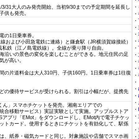
・
/3/31大人のみ発売開始、当初9/30までの予定期間を延長し
・
より子供も発売。
・
・
・
・
電の1日乗車券。
・
道線および小田急電鉄に連絡）と鎌倉駅（JR横須賀線接続）
車風私鉄（江ノ島電鉄線）。全線が乗り降り自由。
・
海沿いの景色の変化を楽しむことができる。地元住民の足
・
気が高い。
・
。
・
の片道料金は大人310円、子供160円。1日乗車券は1往復
・
・
・
どの優待サービスが受けられる。割引は小幅だが、提携先
・
・
のりおりくん」スマホチケットを発売。湘南エリアでの
・
-Service、統合移動サービス）実証実験として実施。アップルストア
・
Sアプリ「EMot」をダウンロードし、EMot内で電子チケッ
・
ットカード。使用するときにチケットを有効化して、駅係
・
は、紙券・磁気カードと同じ。対象施設や店舗でスマホ画
・