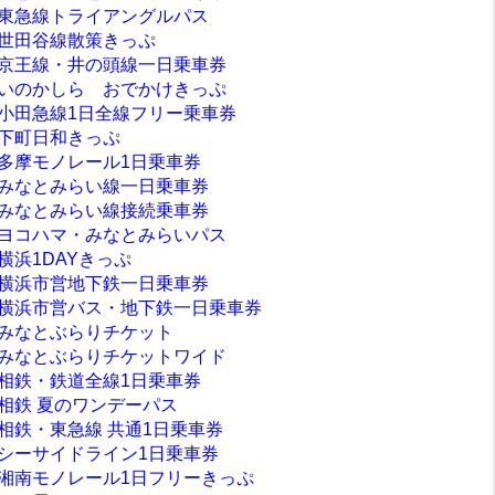
東急線トライアングルパス
世田谷線散策きっぷ
京王線・井の頭線一日乗車券
いのかしら おでかけきっぷ
小田急線1日全線フリー乗車券
下町日和きっぷ
多摩モノレール1日乗車券
みなとみらい線一日乗車券
みなとみらい線接続乗車券
ヨコハマ・みなとみらいパス
横浜1DAYきっぷ
横浜市営地下鉄一日乗車券
横浜市営バス・地下鉄一日乗車券
みなとぶらりチケット
みなとぶらりチケットワイド
相鉄・鉄道全線1日乗車券
相鉄 夏のワンデーパス
相鉄・東急線 共通1日乗車券
シーサイドライン1日乗車券
湘南モノレール1日フリーきっぷ