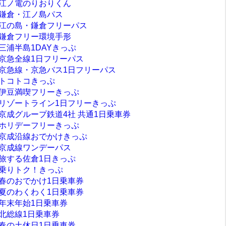
江ノ電のりおりくん
鎌倉・江ノ島パス
江の島・鎌倉フリーパス
鎌倉フリー環境手形
三浦半島1DAYきっぷ
京急全線1日フリーパス
京急線・京急バス1日フリーパス
トコトコきっぷ
伊豆満喫フリーきっぷ
リゾートライン1日フリーきっぷ
京成グループ鉄道4社 共通1日乗車券
ホリデーフリーきっぷ
京成沿線おでかけきっぷ
京成線ワンデーパス
旅する佐倉1日きっぷ
乗りトク！きっぷ
春のおでかけ1日乗車券
夏のわくわく1日乗車券
年末年始1日乗車券
北総線1日乗車券
春の土休日1日乗車券