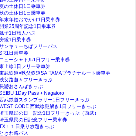
夏の土休日1日乗車券
秋の土休日1日乗車券
年末年始おでかけ1日乗車券
開業25周年記念1日乗車券
銚子1日旅人パス
房総1日乗車券
サンキューちばフリーパス
SR1日乗車券
ニューシャトル1日フリー乗車券
東上線1日フリー乗車券
東武鉄道×秩父鉄道SAITAMAプラチナルート乗車券
秩父路遊々フリーきっぷ
長瀞おさんぽきっぷ
SEIBU 1Day Pass + Nagatoro
西武鉄道スタンプラリー1日フリーきっぷ
WEST CODE 西武線謎解き1日フリーきっぷ
埼玉県民の日 記念1日フリーきっぷ（西武）
埼玉県民の日記念フリー乗車券
TX！１日乗り放題きっぷ
ときわ路パス