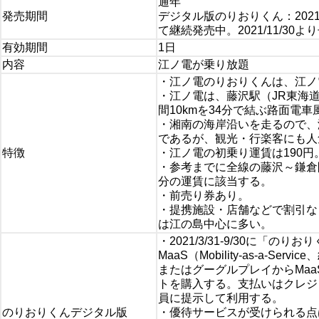
通年
発売期間
デジタル版のりおりくん：2021
て継続発売中。2021/11/30
有効期間
1日
内容
江ノ電が乗り放題
・江ノ電のりおりくんは、江ノ
・江ノ電は、藤沢駅（JR東海
間10kmを34分で結ぶ路面電
・湘南の海岸沿いを走るので、
であるが、観光・行楽客にも人
特徴
・江ノ電の初乗り運賃は190円
・参考までに全線の藤沢～鎌倉間
分の運賃に該当する。
・前売り券あり。
・提携施設・店舗などで割引な
は江の島中心に多い。
・2021/3/31-9/30に「
MaaS（Mobility-as-a
またはグーグルプレイからMaa
トを購入する。支払いはクレジ
員に提示して利用する。
のりおりくんデジタル版
・優待サービスが受けられる点