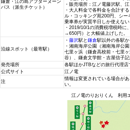
鎌倉・江の島アフターヌーン
・販売場所：江ノ電藤沢駅、江
パス（派生チケット）
・大人料金で各料金を合計すると
ル・コッキング苑200円、シー
乗車券が実質半日しか使えない
・2019/10/1の消費税増税時に
→650円）と大幅値上げした。
・
藤沢
駅と
鎌倉
駅以外の各駅か
・湘南海岸公園（湘南海岸公園
沿線スポット（最寄駅）
七里ヶ浜（鎌倉高校前・七里ヶ
谷）、鎌倉文学館・吉屋信子記
発売場所
各駅ほかJTBなどの旅行代理
公式サイト
江ノ電
情報は変更されている場合があ
注
い。
江ノ電のりおりくん 利用エ