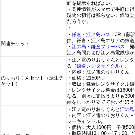
面を提示すればよい。
・関連情報がスマホで手軽に得
現物の切符は残らない。鉄道会
だろうか。
・
・
鎌倉・江ノ島パス
：JR（藤
由。鎌倉・江ノ島エリアの鉄道
関連チケット
・
江の島・鎌倉フリーパス
：発
江ノ島間および江ノ島電鉄線が
・江ノ電のりおりくんとレンタ
る（
鎌倉レンタサイクル
）。
・内容：江ノ電のりおりくん＋
のりおりくんセット（派生チ
・価格：2150円。
ケット）
・取扱：鎌倉レンタサイクル鎌
・レンタサイクル料金は1800
なる。別々に支払うよりも30
画をしっかり立てておいたほう
・江ノ電のりおりくんと
江の島
・内容：江ノ電のりおりくん＋
シーキャンドル。
・価格：大人1000円 子供500
・取扱時間13：00～17：0