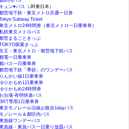
都区内パス
キュン♥パス
（JR東日本）
都営地下鉄・東京メトロ共通一日券
Tokyo Subway Ticket
東京メトロ24時間券
（
東京メトロ一日乗車券
）
私鉄東京メトロパス
都営まるごときっぷ
TOKYO探索きっぷ
京王・東京メトロ・都営地下鉄パス
都電一日乗車券
都バス一日乗車券
都営地下鉄「季節」のワンデーパス
りんかい線1日乗車券
ゆりかもめ1日乗車券
ゆりかもめ24時間券
お台場‐有明快遊パス
BRT専用1日乗車券
東京モノレール沿線お散歩1dayパス
モノレール＆都区内パス
東急線ワンデーパス
東急線・東急バス一日乗り放題パス