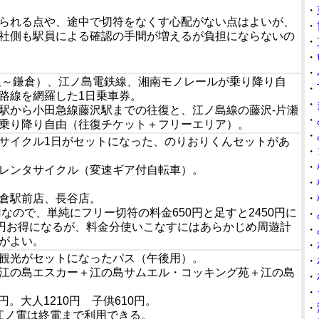
・
られる点や、途中で切符をなくす心配がない点はよいが、
・
社側も駅員による確認の手間が増えるが負担にならないの
・
・
・
沢～鎌倉）、江ノ島電鉄線、湘南モノレールが乗り降り自
・
路線を網羅した1日乗車券。
・
駅から小田急線藤沢駅までの往復と、江ノ島線の藤沢-片瀬
・
乗り降り自由（往復チケット＋フリーエリア）。
・
サイクル1日がセットになった、のりおりくんセットがあ
・
・
レンタサイクル（変速ギア付自転車）。
・
倉駅前店、長谷店。
・
円なので、単純にフリー切符の料金650円と足すと2450円に
・
0円お得になるが、料金分使いこなすにはあらかじめ周遊計
・
がよい。
・
観光がセットになったパス（午後用）。
・
江の島エスカー＋江の島サムエル・コッキング苑＋江の島
・
・
円。大人1210円 子供610円。
・
0。江ノ電は終電まで利用できる。