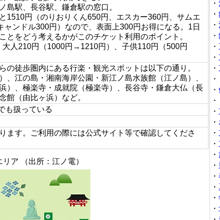
・
ノ島駅、長谷駅、鎌倉駅の窓口。
・
1510円（のりおりくん650円、エスカー360円、サムエ
・
キャンドル300円）なので、表面上300円お得になる。1日
・
ことをどう考えるかがこのチケット利用のポイント。
、大人210円（1000円→1210円）、子供110円（500円
・
・
らの徒歩圏内にある行楽・観光スポットは以下の通り。
・
）、江の島・湘南海岸公園・新江ノ島水族館（江ノ島）、
・
浜）、極楽寺・成就院（極楽寺）、長谷寺・鎌倉大仏（長
・
念館（由比ヶ浜）など。
・
店でも扱っている
・
・
ります。ご利用の際には公式サイト等で確認してくださ
・
・
・
リア （出所：江ノ電）
・
・
・
・
・
・