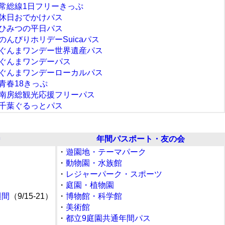
常総線1日フリーきっぷ
休日おでかけパス
ひみつの平日パス
のんびりホリデーSuicaパス
ぐんまワンデー世界遺産パス
ぐんまワンデーパス
ぐんまワンデーローカルパス
青春18きっぷ
南房総観光応援フリーパス
千葉ぐるっとパス
年間パスポート・友の会
・
遊園地・テーマパーク
・
動物園・水族館
・
レジャーパーク・スポーツ
・
庭園・植物園
週間
（9/15-21）
・
博物館・科学館
・
美術館
・
都立9庭園共通年間パス