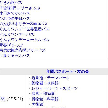
ときわ路パス
常総線1日フリーきっぷ
休日おでかけパス
ひみつの平日パス
のんびりホリデーSuicaパス
ぐんまワンデー世界遺産パス
ぐんまワンデーパス
ぐんまワンデーローカルパス
青春18きっぷ
南房総観光応援フリーパス
千葉ぐるっとパス
年間パスポート・友の会
・
遊園地・テーマパーク
・
動物園・水族館
・
レジャーパーク・スポーツ
・
庭園・植物園
週間
（9/15-21）
・
博物館・科学館
・
美術館