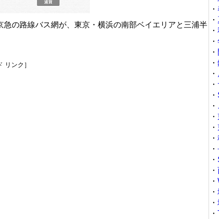
・
・
京急の路線バス網が、東京・横浜の南部ベイエリアと三浦半
・
・
・
・
ド リンク］
・
・
・
・
・
・
・
・
・
・
・
・
・
・