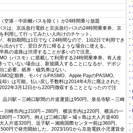
・
・
・
（空港・中距離バスを除く）が24時間乗り放題
・
パスは、京浜急行電鉄と京浜急行バスの24時間乗車券。京
・
を利用して行ってみたい人向けのチケット。
・
、有効期間は1日でなく24時間なので、1泊2日で利用でき
・
ら出かけて、翌日夕方に帰るような場合に使える。
半島の道路は渋滞することが多いので注意。
・
SMO（パスモ）に搭載して利用する24時間乗車券。有人改
・
を持っていない場合は、新規購入することになるが、デポジ
・
は別に必要。紙券・磁気券はない。
・
MO定期券、モバイルPASMO、Apple PayのPASMO。
・
返却）は可能。払い戻し手数料は2014年4月に廃止された
・
022年3月12日から220円徴収することとなったので注
・
・
。品川駅～三崎口駅間の片道運賃は950円。泉岳寺駅～三崎
・
・
川崎市内は210円～280円、横浜市内は220円、横浜の一
80円～730円。例えば三崎口駅～城ヶ島は大人片道400
・
人片道320円。逗子駅～湘南国際センター前は360円。
・
小児1500円で発売開始した。2023/10/1から京急電鉄小児運賃全
・