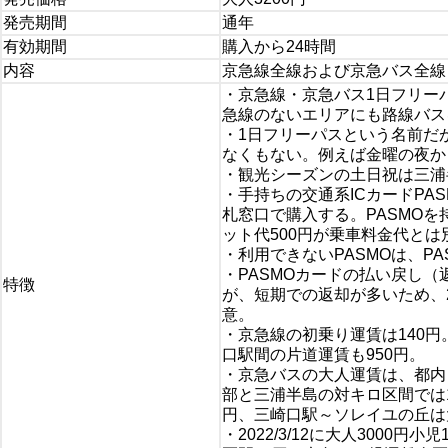
発売期間
通年
有効期間
購入から24時間
内容
京急線全線および京急バス全線
・京急線・京急バス1日フリー
急線のないエリアにも路線バス
・1日フリーパスという名前だが
なくもない。例えば金曜の夜か
・観光シーズンの土日祝は三浦
・手持ちの交通系ICカードPA
札窓口で購入する。PASMO
ット代500円が乗車料金代と
・利用できないPASMOは、PAS
・PASMOカードの払い戻し（
特徴
が、短期での返却が多いため、2
意。
・京急線の初乗り運賃は140円
口駅間の片道運賃も950円。
・京急バスの大人運賃は、都内～
部と三浦半島の対キロ区間では1
円、三崎口駅～ソレイユの丘は大
・2022/3/12に大人3000円