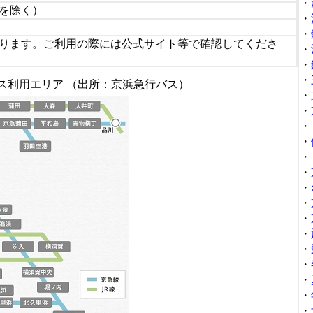
・
を除く）
・
・
ります。ご利用の際には公式サイト等で確認してくださ
・
・
・
ス利用エリア （出所：京浜急行バス）
・
・
・
・
・
・
・
・
・
・
・
・
・
・
・