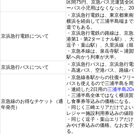
区間75円、京急バス児運賃全区
ーパス小児用はなくなった。2026
・京浜急行電鉄は、東京都東南
横浜を経由して三浦半島端まで
道でもある。
・京浜急行電鉄の路線は、京急
京浜急行電鉄について
港第1・第2ターミナル駅）、
逗子・葉山駅）、久里浜線（堀
・京急本線は、泉岳寺駅～浦賀
駅へ向かう列車が大半。
・京浜急行バスは、京浜急行電
京浜急行バスについて
・高速バス、空港バス、路線バ
・京急線各駅からの往復+フリ
バスも使えるので三浦半島を周
・連続した2日用の
三浦半島2D
・三浦半島全体ではなく横須賀
京急線のお得なチケット（通
し食事券等込みの価格になる。
年発売）
・同じく三崎エリアだけでよい
レジャー施設利用券込みの値段
・同じく逗子・葉山エリアだけ
みやげ券込みの価格。なお女子
る。