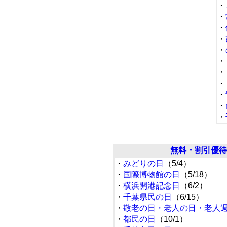
・
・
・
・
・
・
・
・
・
・
・
無料・割引優待
・
みどりの日
（5/4）
・
国際博物館の日
（5/18）
・
横浜開港記念日
（6/2）
・
千葉県民の日
（6/15）
・
敬老の日・老人の日・老人
・
都民の日
（10/1）