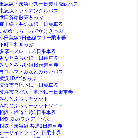
東急線・東急バス一日乗り放題パス
東急線トライアングルパス
世田谷線散策きっぷ
京王線・井の頭線一日乗車券
いのかしら おでかけきっぷ
小田急線1日全線フリー乗車券
下町日和きっぷ
多摩モノレール1日乗車券
みなとみらい線一日乗車券
みなとみらい線接続乗車券
ヨコハマ・みなとみらいパス
横浜1DAYきっぷ
横浜市営地下鉄一日乗車券
横浜市営バス・地下鉄一日乗車券
みなとぶらりチケット
みなとぶらりチケットワイド
相鉄・鉄道全線1日乗車券
相鉄 夏のワンデーパス
相鉄・東急線 共通1日乗車券
シーサイドライン1日乗車券