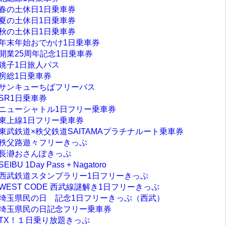
春の土休日1日乗車券
夏の土休日1日乗車券
秋の土休日1日乗車券
年末年始おでかけ1日乗車券
開業25周年記念1日乗車券
銚子1日旅人パス
房総1日乗車券
サンキューちばフリーパス
SR1日乗車券
ニューシャトル1日フリー乗車券
東上線1日フリー乗車券
東武鉄道×秩父鉄道SAITAMAプラチナルート乗車券
秩父路遊々フリーきっぷ
長瀞おさんぽきっぷ
SEIBU 1Day Pass + Nagatoro
西武鉄道スタンプラリー1日フリーきっぷ
WEST CODE 西武線謎解き1日フリーきっぷ
埼玉県民の日 記念1日フリーきっぷ（西武）
埼玉県民の日記念フリー乗車券
TX！１日乗り放題きっぷ