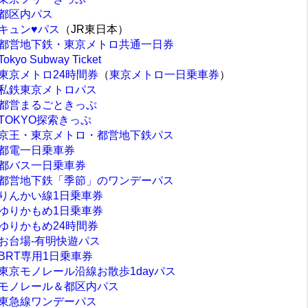
都区内パス
キュン♥パス
（JR東日本）
都営地下鉄・東京メトロ共通一日券
Tokyo Subway Ticket
東京メトロ24時間券
（
東京メトロ一日乗車券
）
私鉄東京メトロパス
都営まるごときっぷ
TOKYO探索きっぷ
京王・東京メトロ・都営地下鉄パス
都電一日乗車券
都バス一日乗車券
都営地下鉄「季節」のワンデーパス
りんかい線1日乗車券
ゆりかもめ1日乗車券
ゆりかもめ24時間券
お台場‐有明快遊パス
BRT専用1日乗車券
東京モノレール沿線お散歩1dayパス
モノレール＆都区内パス
東急線ワンデーパス