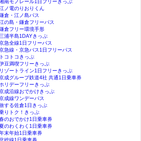
湘南モノレール1日フリーきっぷ
江ノ電のりおりくん
鎌倉・江ノ島パス
江の島・鎌倉フリーパス
鎌倉フリー環境手形
三浦半島1DAYきっぷ
京急全線1日フリーパス
京急線・京急バス1日フリーパス
トコトコきっぷ
伊豆満喫フリーきっぷ
リゾートライン1日フリーきっぷ
京成グループ鉄道4社 共通1日乗車券
ホリデーフリーきっぷ
京成沿線おでかけきっぷ
京成線ワンデーパス
旅する佐倉1日きっぷ
乗りトク！きっぷ
春のおでかけ1日乗車券
夏のわくわく1日乗車券
年末年始1日乗車券
北総線1日乗車券