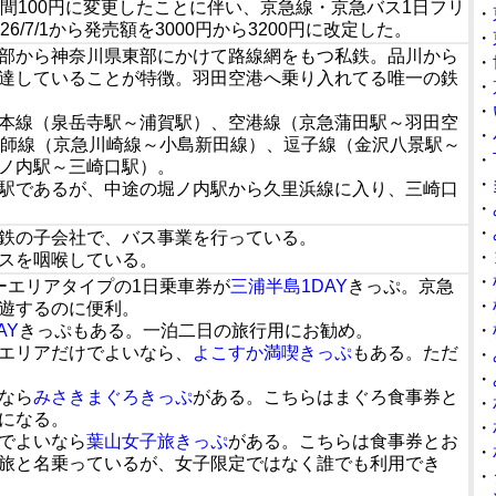
間100円に変更したことに伴い、京急線・京急バス1日フリ
・
/7/1から発売額を3000円から3200円に改定した。
・
部から神奈川県東部にかけて路線網をもつ私鉄。品川から
・
達していることが特徴。羽田空港へ乗り入れてる唯一の鉄
・
・
本線（泉岳寺駅～浦賀駅）、空港線（京急蒲田駅～羽田空
・
大師線（京急川崎線～小島新田線）、逗子線（金沢八景駅～
・
ノ内駅～三崎口駅）。
・
駅であるが、中途の堀ノ内駅から久里浜線に入り、三崎口
・
・
鉄の子会社で、バス事業を行っている。
・
スを咽喉している。
・
ーエリアタイプの1日乗車券が
三浦半島1DAY
きっぷ。京急
・
遊するのに便利。
AY
きっぷもある。一泊二日の旅行用にお勧め。
・
エリアだけでよいなら、
よこすか満喫きっぷ
もある。ただ
・
・
なら
みさきまぐろきっぷ
がある。こちらはまぐろ食事券と
・
になる。
・
でよいなら
葉山女子旅きっぷ
がある。こちらは食事券とお
・
旅と名乗っているが、女子限定ではなく誰でも利用でき
・