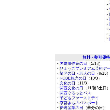
・
・
・
・
・
・
・
・
無料・割引優待
・
国際博物館の日
（5/18）
・
ひょうごプレミアム芸術デ
・
敬老の日・老人の日
（9/15
・
KOBE観光の日
（10/3）
・
文化の日
（11/3）
・
関西文化の日
（11/第3土日
・
関西ぐるっとパス
・
子どもファーストデイ
・
京都きものパスポート
・
伝統産業の日
（春分の日）