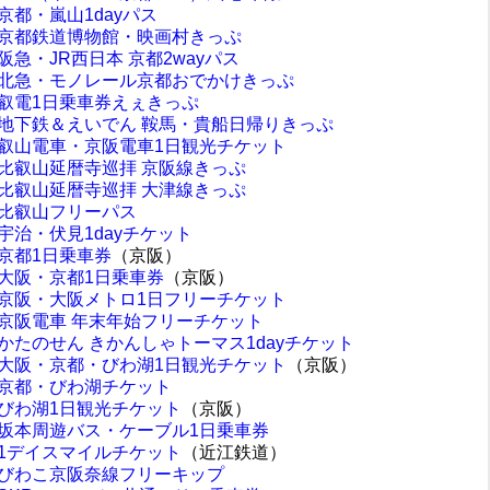
京都・嵐山1dayパス
京都鉄道博物館・映画村きっぷ
阪急・JR西日本 京都2wayパス
北急・モノレール京都おでかけきっぷ
叡電1日乗車券えぇきっぷ
地下鉄＆えいでん 鞍馬・貴船日帰りきっぷ
叡山電車・京阪電車1日観光チケット
比叡山延暦寺巡拝 京阪線きっぷ
比叡山延暦寺巡拝 大津線きっぷ
比叡山フリーパス
宇治・伏見1dayチケット
京都1日乗車券
（京阪）
大阪・京都1日乗車券
（京阪）
京阪・大阪メトロ1日フリーチケット
京阪電車 年末年始フリーチケット
かたのせん きかんしゃトーマス1dayチケット
大阪・京都・びわ湖1日観光チケット
（京阪）
京都・びわ湖チケット
びわ湖1日観光チケット
（京阪）
坂本周遊バス・ケーブル1日乗車券
1デイスマイルチケット
（近江鉄道）
びわこ京阪奈線フリーキップ