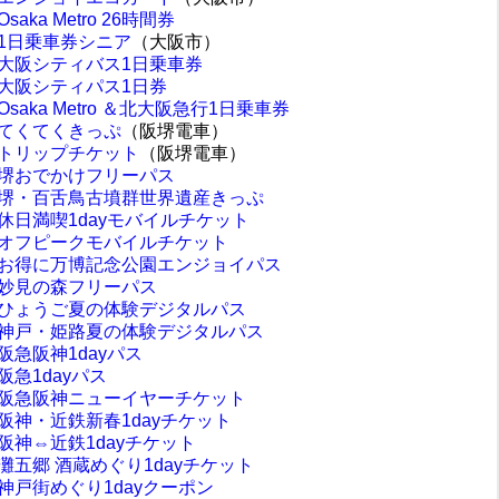
Osaka Metro 26時間券
1日乗車券シニア
（大阪市）
大阪シティバス1日乗車券
大阪シティパス1日券
Osaka Metro ＆北大阪急行1日乗車券
てくてくきっぷ
（阪堺電車）
トリップチケット
（阪堺電車）
堺おでかけフリーパス
堺・百舌鳥古墳群世界遺産きっぷ
休日満喫1dayモバイルチケット
オフピークモバイルチケット
お得に万博記念公園エンジョイパス
妙見の森フリーパス
ひょうご夏の体験デジタルパス
神戸・姫路夏の体験デジタルパス
阪急阪神1dayパス
阪急1dayパス
阪急阪神ニューイヤーチケット
阪神・近鉄新春1dayチケット
阪神⇔近鉄1dayチケット
灘五郷 酒蔵めぐり1dayチケット
神戸街めぐり1dayクーポン