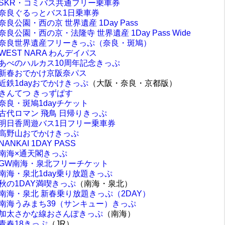
SKR・コミバス共通フリー乗車券
奈良ぐるっとバス1日乗車券
奈良公園・西の京 世界遺産 1Day Pass
奈良公園・西の京・法隆寺 世界遺産 1Day Pass Wide
奈良世界遺産フリーきっぷ（奈良・斑鳩）
WEST NARA わんデイパス
あべのハルカス10周年記念きっぷ
新春おでかけ京阪奈パス
近鉄1dayおでかけきっぷ
（大阪・奈良・京都版）
きんてつ きっずぱす
奈良・斑鳩1dayチケット
古代ロマン 飛鳥 日帰りきっぷ
明日香周遊バス1日フリー乗車券
高野山おでかけきっぷ
NANKAI 1DAY PASS
南海×通天閣きっぷ
GW南海・泉北フリーチケット
南海・泉北1day乗り放題きっぷ
秋の1DAY満喫きっぷ
（南海・泉北）
南海・泉北 新春乗り放題きっぷ（2DAY）
南海うみまち39（サンキュー）きっぷ
加太さかな線おさんぽきっぷ
（南海）
青春18きっぷ
（JR）