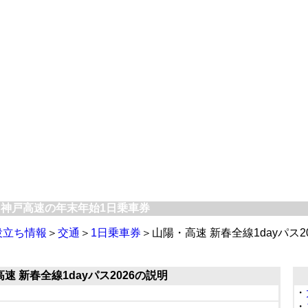
車・神戸高速の年末年始1日乗車券
役立ち情報
＞
交通
＞
1日乗車券
＞山陽・高速 新春全線1dayパス20
速 新春全線1dayパス2026の説明
・
・