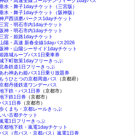
神鉄・高速全線ゴールデンウィーク1dayパス
垂水・舞子1dayチケット（三宮版）
垂水・舞子1dayチケット（阪神版）
神戸西須磨パークス1dayチケット
三宮・明石市内1dayチケット
阪神・明石市内1dayチケット
三宮・姫路1dayチケット
山陽・高速 新春全線1dayパス2026
阪神・山陽シーサイド1dayチケット
姫路城ループバス1日乗車券
城下町散策1dayフリーきっぷ
北条鉄道1日フリーきっぷ
あわ神あわ姫バス1日乗り放題券
もうひとつの京都周遊パス
（京都府）
京都丹後鉄道ワンデーパス
地下鉄・バス1日券
（京都市）
地下鉄1日券
（京都市）
バス1日券
（京都市）
歩くまち・京都レールきっぷ
いい古都チケット
嵐電1日フリーきっぷ
京都地下鉄・嵐電1dayチケット
バス（市バス・京都バス）嵐電1日券