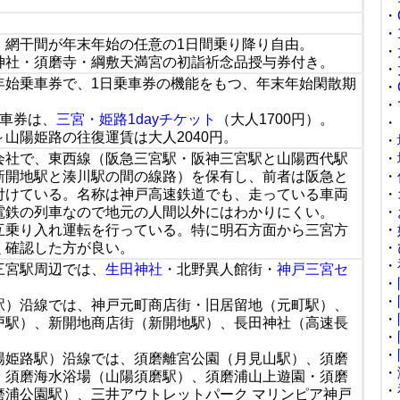
・
・
・網干間が年末年始の任意の1日間乗り降り自由。
・
神社・須磨寺・綱敷天満宮の初詣祈念品授与券付き。
・
年始乗車券で、1日乗車券の機能をもつ、年末年始閑散期
・
・
乗車券は、
三宮・姫路1dayチケット
（大人1700円）。
・
山陽姫路の往復運賃は大人2040円。
・
会社で、東西線（阪急三宮駅・阪神三宮駅と山陽西代駅
・
新開地駅と湊川駅の間の線路）を保有し、前者は阪急と
・
付けている。名称は神戸高速鉄道でも、走っている車両
・
電鉄の列車なので地元の人間以外にはわかりにくい。
・
互乗り入れ運転を行っている。特に明石方面から三宮方
・
く確認した方が良い。
・
・
三宮駅周辺では、
生田神社
・北野異人館街・
神戸三宮セ
・
・
駅）沿線では、神戸元町商店街・旧居留地（元町駅）、
・
戸駅）、新開地商店街（新開地駅）、長田神社（高速長
・
・
陽姫路駅）沿線では、須磨離宮公園（月見山駅）、須磨
・
、須磨海水浴場（山陽須磨駅）、須磨浦山上遊園・須磨
・
磨浦公園駅）、三井アウトレットパーク マリンピア神戸