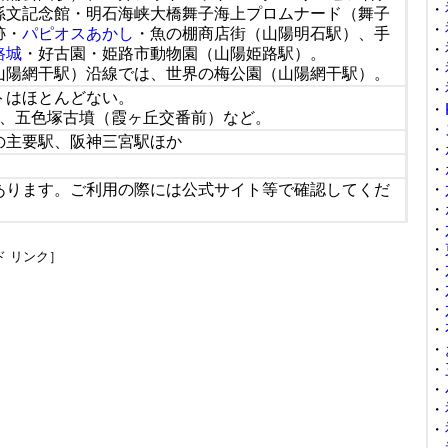
・
孫文記念館・明石海峡大橋舞子海上プロムナード（舞子
・
跡・
パピオスあかし
・魚の棚商店街（山陽明石駅）、手
・
路城
・好古園・姫路市動物園（山陽姫路駅）。
・
山陽網干駅）沿線では、世界の梅公園（山陽網干駅）。
・
トはほとんどない。
・
）、五色塚古墳（霞ヶ丘交番前）など。
・
の主要駅、阪神三宮駅ほか
・
・
あります。ご利用の際には公式サイト等で確認してくだ
・
・
・
・
ド リンク］
・
・
・
・
・
・
・
・
・