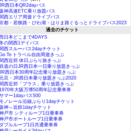
JR西日本QR2dayパス
阪神高速ETC乗り放題パス
関西エリア周遊ドライブパス
京都・若狭路・びわ湖・はりま路ぐるっとドライブパス2023
過去のチケット
西日本どこまで4DAYS
冬の関西1デイパス
関西スルーパス2dayチケット
Go To トラベル自由周遊きっぷ
関西近郊 休日ぶらり旅きっぷ
鉄道の日JR西日本一日乗り放題きっぷ
JR西日本30周年記念乗り放題きっぷ
元旦・JR西日本乗り放題きっぷ2020
関西近郊「プラス」乗り放題きっぷ
1970年大阪万博50周年記念乗車券
サマー1dayパス500
モノレール沿線ぶらり1dayチケット
阪神⇔近鉄1dayチケット
神戸市 シティループ1日乗車券
神戸市ポートループ1日乗車券
ダブルループ1日共通乗車券
神戸シーサイド3dayパス