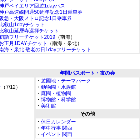
神戸ベイエリア回遊1dayパス
神戸高速線開通50周年記念1日乗車券
阪急・大阪メトロ記念1日乗車券
比叡山1dayチケット
比叡山延暦寺巡拝チケット
初詣フリーチケット2019
（南海）
お正月1DAYチケット
（南海・泉北）
南海・泉北 敬老の日1dayフリーチケット
年間パスポート・友の会
・
遊園地・テーマパーク
ー
（7/12）
・
動物園・水族館
）
・
庭園・植物園
・
博物館・科学館
・
美術館
）
その他
・
休日カレンダー
・
年中行事 関西
・
イベント 関西