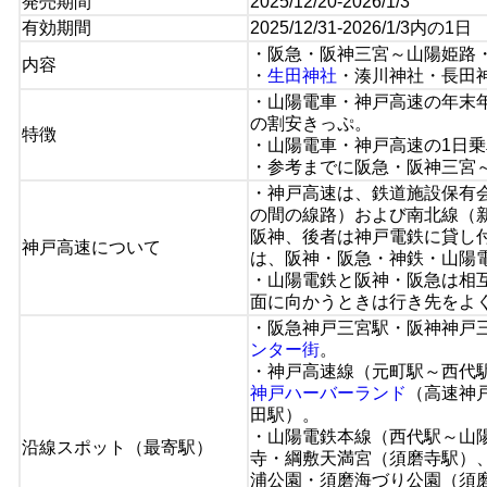
発売期間
2025/12/20-2026/1/3
有効期間
2025/12/31-2026/1/3内の1日
・阪急・阪神三宮～山陽姫路
内容
・
生田神社
・湊川神社・長田
・山陽電車・神戸高速の年末
の割安きっぷ。
特徴
・山陽電車・神戸高速の1日
・参考までに阪急・阪神三宮～
・神戸高速は、鉄道施設保有
の間の線路）および南北線（
阪神、後者は神戸電鉄に貸し
神戸高速について
は、阪神・阪急・神鉄・山陽
・山陽電鉄と阪神・阪急は相
面に向かうときは行き先をよ
・阪急神戸三宮駅・阪神神戸
ンター街
。
・神戸高速線（元町駅～西代
神戸ハーバーランド
（高速神
田駅）。
・山陽電鉄本線（西代駅～山
沿線スポット（最寄駅）
寺・綱敷天満宮（須磨寺駅）
浦公園・須磨海づり公園（須