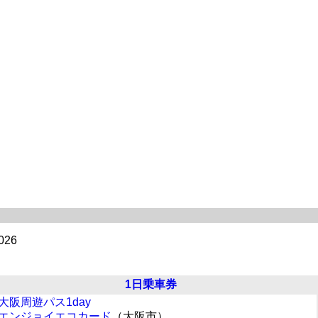
26
1日乗車券
大阪周遊パス1day
エンジョイエコカード
（大阪市）