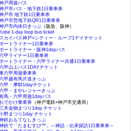
神戸周遊パス
神戸市バス・地下鉄1日乗車券
神戸市 地下鉄1日乗車券
神戸市営地下鉄QR1日乗車券
神戸市内休日きっぷ
（阪急、阪神）
Kobe 1-day loop bus ticket
スカイバス神戸×シティー・ループ1デイチケット
ポートライナー1日乗車券
ポートライナー・阪神1dayパス
六甲ライナー1日乗車券
ポートライナー・六甲ライナー共通1日乗車券
六甲山上バス1DAYチケット
東六甲周遊乗車券
六甲越有馬片道きっぷ
六甲・摩耶1dayチケット
六甲・まやレジャーきっぷ
有馬・六甲周遊1dayパス
おでかけ乗車券
（神戸電鉄×神戸市交通局）
三木金物まつり1day チケット
小野まつり1day チケット
神鉄おもてなしきっぷ
神鉄で「たまむすび™」～神話・伝承探訪1日乗車券～