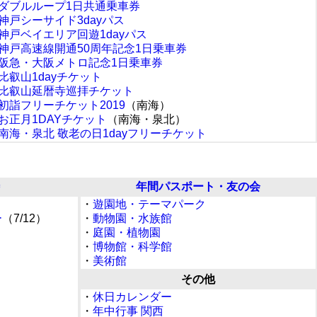
ダブルループ1日共通乗車券
神戸シーサイド3dayパス
神戸ベイエリア回遊1dayパス
神戸高速線開通50周年記念1日乗車券
阪急・大阪メトロ記念1日乗車券
比叡山1dayチケット
比叡山延暦寺巡拝チケット
初詣フリーチケット2019
（南海）
お正月1DAYチケット
（南海・泉北）
南海・泉北 敬老の日1dayフリーチケット
年間パスポート・友の会
・
遊園地・テーマパーク
ー
（7/12）
・
動物園・水族館
）
・
庭園・植物園
・
博物館・科学館
・
美術館
）
その他
・
休日カレンダー
・
年中行事 関西