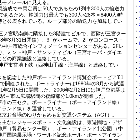
見モノレールに見える。
・
両編成で車両定員は50人であるため1列車300人の輸送力
・
であるため、輸送力は最大でも300人×28本＝8400人/時
・
人/時と公表されている。ループ部分の輸送力を加算してい
・
・
三ノ宮駅南側に隣接した3階建てビルで、西隣が三宮ター
・
8年3月31日閉鎖）。3Fがホームで、2Fがコンコース・
・
の神戸市総合インフォメーションセンターがある。2Fレ
・
で、ミント神戸・サンシティビル（三宮オーパ・ダイエ
・
などの商業施設と連絡している。
・
・神戸市営地下鉄（西神山手線・海岸線）と連絡してい
・
・
を記念した神戸ポートアイランド博覧会ポートピア'81
・
5日まで開催された。ポートライナーは1980年の8月から試運
・
1年2月5日に開業した。2006年2月2日には神戸空港駅ま
・
園駅～市民広場駅間の複線部分1.0kmが開業した。
・
戸市の三セク。ポートライナー（ポートアイランド線）
・
イランド線）を運営している。
・
東京お台場のゆりかもめも新交通システム（AGT）。
・
る主なレジャースポット・文化施設は、東遊園地・デザ
・
神戸（貿易センター駅）、ポートアイランド北公園 （中
・
神戸国際展示場・ワールド記念ホール・ポートアイラン
・