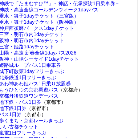
神鉄で「たまむすび™」～神話・伝承探訪1日乗車券～
神鉄・高速全線ゴールデンウィーク1dayパス
垂水・舞子1dayチケット（三宮版）
垂水・舞子1dayチケット（阪神版）
神戸西須磨パークス1dayチケット
三宮・明石市内1dayチケット
阪神・明石市内1dayチケット
三宮・姫路1dayチケット
山陽・高速 新春全線1dayパス2026
阪神・山陽シーサイド1dayチケット
姫路城ループバス1日乗車券
城下町散策1dayフリーきっぷ
北条鉄道1日フリーきっぷ
あわ神あわ姫バス1日乗り放題券
もうひとつの京都周遊パス
（京都府）
京都丹後鉄道ワンデーパス
地下鉄・バス1日券
（京都市）
地下鉄1日券
（京都市）
バス1日券
（京都市）
歩くまち・京都レールきっぷ
いい古都チケット
嵐電1日フリーきっぷ