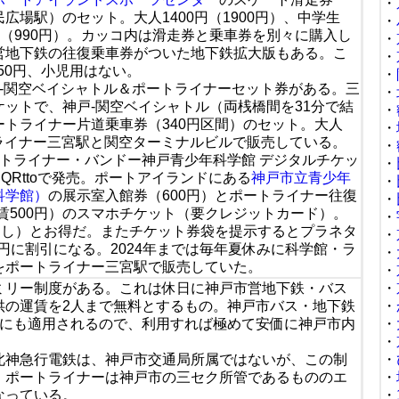
・
広場駅）のセット。大人1400円（1900円）、中学生
・
50円（990円）。カッコ内は滑走券と乗車券を別々に購入し
・
営地下鉄の往復乗車券がついた地下鉄拡大版もある。こ
・
250円、小児用はない。
・
戸-関空ベイシャトル＆ポートライナーセット券がある。三
・
ケットで、神戸-関空ベイシャトル（両桟橋間を31分で結
・
トライナー片道乗車券（340円区間）のセット。大人
・
ートライナー三宮駅と関空ターミナルビルで販売している。
・
トライナー・バンドー神戸青少年科学館 デジタルチケッ
・
スルッとQRttoで発売。ポートアイランドにある
神戸市立青少年
・
科学館）
の展示室入館券（600円）とポートライナー往復
・
賃500円）のスマホチケット（要クレジットカード）。
・
なし）とお得だ。またチケット券袋を提示するとプラネタ
・
0円に割引になる。2024年までは毎年夏休みに科学館・ラ
・
をポートライナー三宮駅で販売していた。
・
ミリー制度がある。これは休日に神戸市営地下鉄・バス
・
供の運賃を2人まで無料とするもの。神戸市バス・地下鉄
・
人にも適用されるので、利用すれば極めて安価に神戸市内
・
・
北神急行電鉄は、神戸市交通局所属ではないが、この制
・
、ポートライナーは神戸市の三セク所管であるもののエ
・
なっている。
・