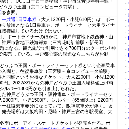
場駅）、UCCコーヒー博物館・神戸市立青少年科学館・
・
戸どうぶつ王国（京コンピュータ前駅）。
・
図
を参照。
・
ナー共通1日乗車券
（大人1220円・小児610円）は、ポー
・
乗り放題となる1日乗車券。ポートライナーと六甲ライナ
・
直接接続しているわけではない。
・
は、ポートライナーのほかに、神戸市営地下鉄西神・山
・
、神戸市営地下鉄海岸線（三宮花時計前駅～新長田
・
題になる。観光施設で利用できる700円分のクーポン｢神
・
円で発売している。神戸都心部の観光ならこちらがお勧
・
・
戸どうぶつ王国・ポートライナーセット券という企画乗車
・
の入園と、往復乗車券（三宮駅～京コンピュータ前駅）
・
と同額というお得なチケット。大人2200円 小児1200
・
00円。2022/3/1からの神戸どうぶつ王国入場料値上げ時
・
円、シルバー1300円から引き上げられた。
・
えた神戸どうぶつ王国・阪神電車・ポートライナーセッ
・
800円、小児1500円、シルバー（65歳以上）2200円
・
ナー往復乗車券分になっていて、阪神電車分が浮く。阪
・
。発売場所は大阪梅田・尼崎・神戸三宮の各駅長室、大
・
・
年冬季にポーアイ・スケートチケットが発売される。ポー
・
ポートアイランドスポーツセンター
のスケート滑走券