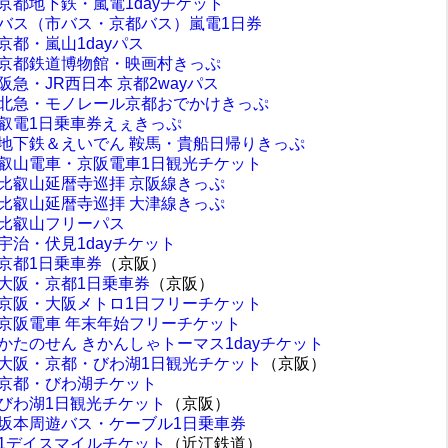
京都地下鉄・嵐電1dayチケット
バス（市バス・京都バス）嵐電1日券
京都・嵐山1dayパス
京都鉄道博物館・映画村きっぷ
阪急・JR西日本 京都2wayパス
北急・モノレール京都おでかけきっぷ
叡電1日乗車券えぇきっぷ
地下鉄＆えいでん 鞍馬・貴船日帰りきっぷ
叡山電車・京阪電車1日観光チケット
比叡山延暦寺巡拝 京阪線きっぷ
比叡山延暦寺巡拝 大津線きっぷ
比叡山フリーパス
宇治・伏見1dayチケット
京都1日乗車券
（京阪）
大阪・京都1日乗車券
（京阪）
京阪・大阪メトロ1日フリーチケット
京阪電車 年末年始フリーチケット
かたのせん きかんしゃトーマス1dayチケット
大阪・京都・びわ湖1日観光チケット
（京阪）
京都・びわ湖チケット
びわ湖1日観光チケット
（京阪）
坂本周遊バス・ケーブル1日乗車券
1デイスマイルチケット
（近江鉄道）