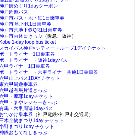
神戸街めぐり1dayクーポン
神戸周遊パス
神戸市バス・地下鉄1日乗車券
神戸市 地下鉄1日乗車券
神戸市営地下鉄QR1日乗車券
神戸市内休日きっぷ
（阪急、阪神）
Kobe 1-day loop bus ticket
スカイバス神戸×シティー・ループ1デイチケット
ポートライナー1日乗車券
ポートライナー・阪神1dayパス
六甲ライナー1日乗車券
ポートライナー・六甲ライナー共通1日乗車券
六甲山上バス1DAYチケット
東六甲周遊乗車券
六甲越有馬片道きっぷ
六甲・摩耶1dayチケット
六甲・まやレジャーきっぷ
有馬・六甲周遊1dayパス
おでかけ乗車券
（神戸電鉄×神戸市交通局）
三木金物まつり1day チケット
小野まつり1day チケット
神鉄おもてなしきっぷ