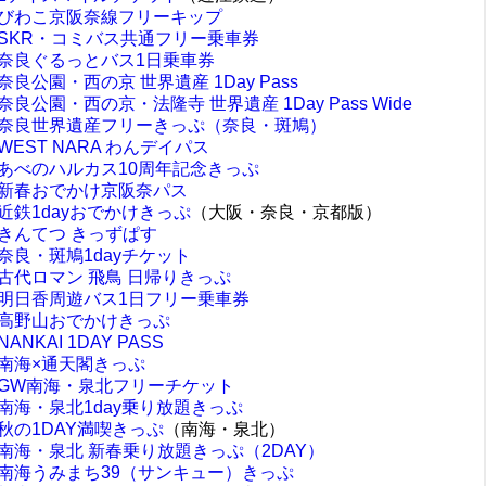
びわこ京阪奈線フリーキップ
SKR・コミバス共通フリー乗車券
奈良ぐるっとバス1日乗車券
奈良公園・西の京 世界遺産 1Day Pass
奈良公園・西の京・法隆寺 世界遺産 1Day Pass Wide
奈良世界遺産フリーきっぷ（奈良・斑鳩）
WEST NARA わんデイパス
あべのハルカス10周年記念きっぷ
新春おでかけ京阪奈パス
近鉄1dayおでかけきっぷ
（大阪・奈良・京都版）
きんてつ きっずぱす
奈良・斑鳩1dayチケット
古代ロマン 飛鳥 日帰りきっぷ
明日香周遊バス1日フリー乗車券
高野山おでかけきっぷ
NANKAI 1DAY PASS
南海×通天閣きっぷ
GW南海・泉北フリーチケット
南海・泉北1day乗り放題きっぷ
秋の1DAY満喫きっぷ
（南海・泉北）
南海・泉北 新春乗り放題きっぷ（2DAY）
南海うみまち39（サンキュー）きっぷ