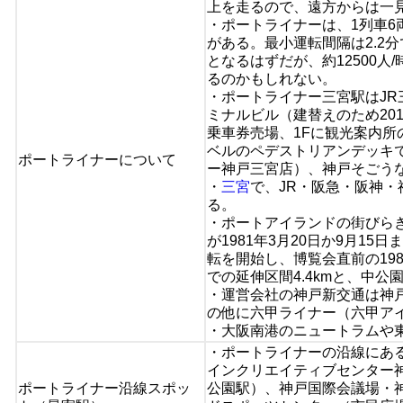
上を走るので、遠方からは一
・ポートライナーは、1列車6
がある。最小運転間隔は2.2分
となるはずだが、約12500
るのかもしれない。
・ポートライナー三宮駅はJR
ミナルビル（建替えのため201
乗車券売場、1Fに観光案内所
ベルのペデストリアンデッキ
ポートライナーについて
ー神戸三宮店）、神戸そごう
・
三宮
で、JR・阪急・阪神
る。
・ポートアイランドの街びらき
が1981年3月20日か9月1
転を開始し、博覧会直前の198
での延伸区間4.4kmと、中公
・運営会社の神戸新交通は神
の他に六甲ライナー（六甲ア
・大阪南港のニュートラムや
・ポートライナーの沿線にあ
インクリエイティブセンター
ポートライナー沿線スポッ
公園駅）、神戸国際会議場・