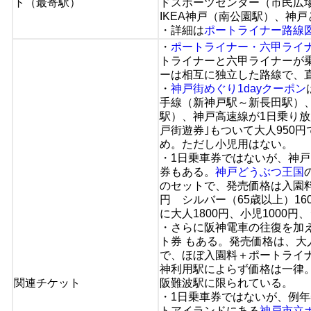
ト（最寄駅）
ドスポーツセンター（市民広
IKEA神戸（南公園駅）、神
・詳細は
ポートライナー路線
・
ポートライナー・六甲ライ
トライナーと六甲ライナーが
ーは相互に独立した路線で、
・
神戸街めぐり1dayクーポン
手線（新神戸駅～新長田駅）
駅）、神戸高速線が1日乗り放
戸街遊券｣もついて大人950
め。ただし小児用はない。
・1日乗車券ではないが、神
券もある。
神戸どうぶつ王国
のセットで、発売価格は入園料
円 シルバー（65歳以上）16
に大人1800円、小児1000
・さらに阪神電車の往復を加
ト券 もある。発売価格は、大人2
で、ほぼ入園料＋ポートライ
神利用駅によらず価格は一律
関連チケット
阪難波駅に限られている。
・1日乗車券ではないが、例
トアイランドにある
神戸市立