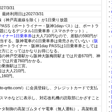
・
・
027/3/31
・
終利用日は2027/3/31
・
線（神戸高速線を除く）が1日乗り放題
・
 PASS（ポートライナー・阪神1dayパス）は、ポートラ
・
放題になるデジタル1日乗車券（スマホチケット）。
・
ライナー1日乗車券
は大人710円なので、差額の590円が
・
相当する。阪神電車の1日乗車券は発売されていない（
阪
・
。ポートライナー・阪神1day PASSは1日乗車券としては
・
仕方にとってはかなりお得になる。
・
の神戸空港駅から阪神大阪梅田駅までは片道670円、神
・
では片道760円かかる。
・
の乗換駅は三宮。
・
は大人210円。
・
160円。
・
1
・
・
urutto-qrtto.com/）に会員登録し、クレジットカードで支払
・
・
をスマホなどに表示し、対応改札機の読取部にかざすこと
・
・
ータ制御の高架ゴムタイヤ電車（無人運転）。高架軌道
・