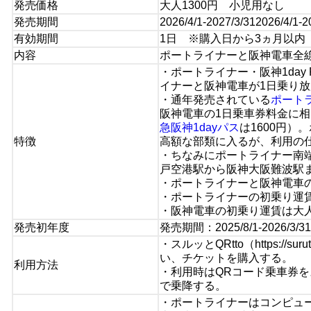
発売価格
大人1300円 小児用なし
発売期間
2026/4/1-2027/3/312026/4/1-2
有効期間
1日 ※購入日から3ヵ月以内 最
内容
ポートライナーと阪神電車全
・ポートライナー・阪神1day
イナーと阪神電車が1日乗り
・通年発売されている
ポート
阪神電車の1日乗車券料金に
急阪神1dayパス
は1600円）
特徴
高額な部類に入るが、利用の
・ちなみにポートライナー南端
戸空港駅から阪神大阪難波駅ま
・ポートライナーと阪神電車
・ポートライナーの初乗り運賃
・阪神電車の初乗り運賃は大人
発売初年度
発売期間：2025/8/1-2026/3/3
・スルッとQRtto（https://s
い、チケットを購入する。
利用方法
・利用時はQRコード乗車券
で乗降する。
・ポートライナーはコンピュ