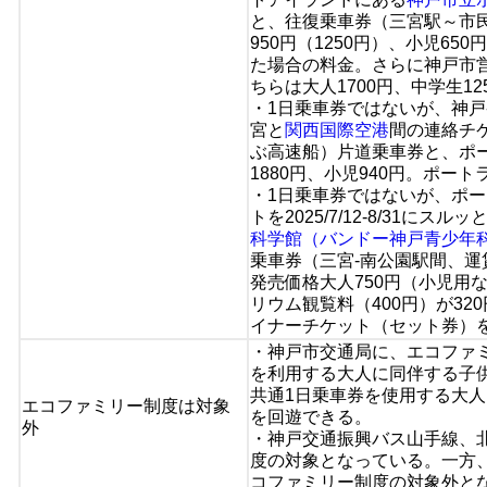
と、往復乗車券（三宮駅～市民
950円（1250円）、小児6
た場合の料金。さらに神戸市
ちらは大人1700円、中学生1
・1日乗車券ではないが、神
宮と
関西国際空港
間の連絡チ
ぶ高速船）片道乗車券と、ポー
1880円、小児940円。ポ
・1日乗車券ではないが、ポー
トを2025/7/12-8/31に
科学館（バンドー神戸青少年
乗車券（三宮-南公園駅間、運
発売価格大人750円（小児用
リウム観覧料（400円）が32
イナーチケット（セット券）
・神戸市交通局に、エコファ
を利用する大人に同伴する子
共通1日乗車券を使用する大
エコファミリー制度は対象
を回遊できる。
外
・神戸交通振興バス山手線、
度の対象となっている。一方
コファミリー制度の対象外と