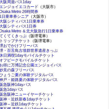
大阪周遊パス1day
エンジョイエコカード
（大阪市）
Osaka Metro 26時間券
1日乗車券シニア
（大阪市）
大阪シティバス1日乗車券
大阪シティパス1日券
Osaka Metro ＆北大阪急行1日乗車券
てくてくきっぷ
（阪堺電車）
トリップチケット
（阪堺電車）
堺おでかけフリーパス
堺・百舌鳥古墳群世界遺産きっぷ
休日満喫1dayモバイルチケット
オフピークモバイルチケット
お得に万博記念公園エンジョイパス
妙見の森フリーパス
ひょうご夏の体験デジタルパス
神戸・姫路夏の体験デジタルパス
阪急阪神1dayパス
阪急1dayパス
阪急阪神ニューイヤーチケット
阪神・近鉄新春1dayチケット
阪神⇔近鉄1dayチケット
灘五郷 酒蔵めぐり1dayチケット