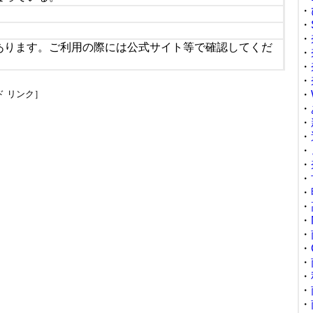
・
・
・
あります。ご利用の際には公式サイト等で確認してくだ
・
・
・
ド リンク］
・
・
・
・
・
・
・
・
・
・
・
・
・
・
・
・