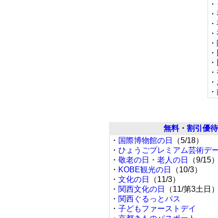
・
・
・
・
・
・
・
・
・
・
無料・割引優待
・
国際博物館の日
（5/18）
・
ひょうごプレミアム芸術デ
・
敬老の日・老人の日
（9/15
・
KOBE観光の日
（10/3）
・
文化の日
（11/3）
・
関西文化の日
（11/第3土日
・
関西ぐるっとパス
・
子どもファーストデイ