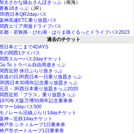
加太さかな線おさんぽきっぷ
（南海）
青春18きっぷ
（JR）
JR西日本QR2dayパス
阪神高速ETC乗り放題パス
関西エリア周遊ドライブパス
京都・若狭路・びわ湖・はりま路ぐるっとドライブパス2023
過去のチケット
西日本どこまで4DAYS
冬の関西1デイパス
関西スルーパス2dayチケット
Go To トラベル自由周遊きっぷ
関西近郊 休日ぶらり旅きっぷ
鉄道の日JR西日本一日乗り放題きっぷ
JR西日本30周年記念乗り放題きっぷ
元旦・JR西日本乗り放題きっぷ2020
関西近郊「プラス」乗り放題きっぷ
1970年大阪万博50周年記念乗車券
サマー1dayパス500
モノレール沿線ぶらり1dayチケット
阪神⇔近鉄1dayチケット
神戸市 シティループ1日乗車券
神戸市ポートループ1日乗車券