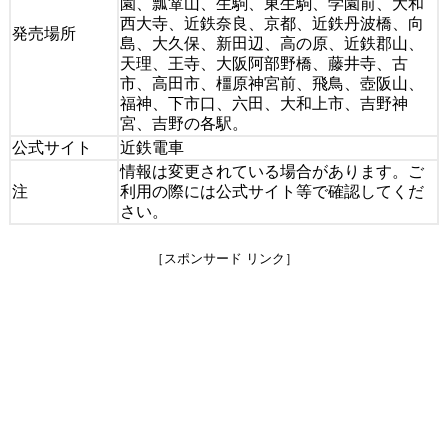
園、瓢箪山、生駒、東生駒、学園前、大和
西大寺、近鉄奈良、京都、近鉄丹波橋、向
発売場所
島、大久保、新田辺、高の原、近鉄郡山、
天理、王寺、大阪阿部野橋、藤井寺、古
市、高田市、橿原神宮前、飛鳥、壺阪山、
福神、下市口、六田、大和上市、吉野神
宮、吉野の各駅。
公式サイト
近鉄電車
情報は変更されている場合があります。ご
注
利用の際には公式サイト等で確認してくだ
さい。
［スポンサード リンク］