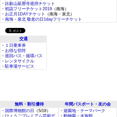
・
比叡山延暦寺巡拝チケット
・
初詣フリーチケット2019
（南海）
・
お正月1DAYチケット
（南海・泉北）
・
南海・泉北 敬老の日1dayフリーチケット
交通
・
１日乗車券
・
お得な切符
・
巡回バス・循環バス
・
レンタサイクル
・
駐車場サービス
無料・割引優待
年間パスポート・友の会
・
国際博物館の日
（5/18）
・
遊園地・テーマパーク
・
ひょうごプレミアム芸術デ
・
動物園・水族館