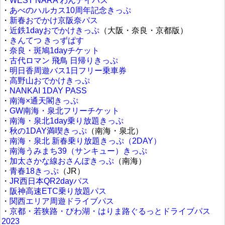
・
WEST NARA わんデイパス
・
あべのハルカス10周年記念きっぷ
・
新春おでかけ京阪奈パス
・
近鉄1dayおでかけきっぷ
（大阪・奈良・京都版）
・
きんてつ きっずぱす
・
奈良・斑鳩1dayチケット
・
古代ロマン 飛鳥 日帰りきっぷ
・
明日香周遊バス1日フリー乗車券
・
高野山おでかけきっぷ
・
NANKAI 1DAY PASS
・
南海×通天閣きっぷ
・
GW南海・泉北フリーチケット
・
南海・泉北1day乗り放題きっぷ
・
秋の1DAY満喫きっぷ
（南海・泉北）
・
南海・泉北 新春乗り放題きっぷ（2DAY）
・
南海うみまち39（サンキュー）きっぷ
・
加太さかな線おさんぽきっぷ
（南海）
・
青春18きっぷ
（JR）
・
JR西日本QR2dayパス
・
阪神高速ETC乗り放題パス
・
関西エリア周遊ドライブパス
・
京都・若狭路・びわ湖・はりま路ぐるっとドライブパス
2023