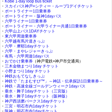
・
Kobe 1-day loop bus ticket
・
スカイバス神戸×シティー・ループ1デイチケット
・
ポートライナー1日乗車券
・
ポートライナー・阪神1dayパス
・
六甲ライナー1日乗車券
・
ポートライナー・六甲ライナー共通1日乗車券
・
六甲山上バス1DAYチケット
・
東六甲周遊乗車券
・
六甲越有馬片道きっぷ
・
六甲・摩耶1dayチケット
・
六甲・まやレジャーきっぷ
・
有馬・六甲周遊1dayパス
・
おでかけ乗車券
（神戸電鉄×神戸市交通局）
・
三木金物まつり1day チケット
・
小野まつり1day チケット
・
神鉄おもてなしきっぷ
・
神鉄で「たまむすび™」～神話・伝承探訪1日乗車券～
・
神鉄・高速全線ゴールデンウィーク1dayパス
・
垂水・舞子1dayチケット（三宮版）
・
垂水・舞子1dayチケット（阪神版）
・
神戸西須磨パークス1dayチケット
・
三宮・明石市内1dayチケット
・
阪神・明石市内1dayチケット