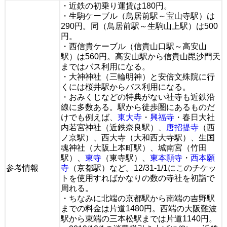
・近鉄の初乗り運賃は180円。
・生駒ケーブル（鳥居前駅～宝山寺駅）は
290円。同（鳥居前駅～生駒山上駅）は500
円。
・西信貴ケーブル（信貴山口駅～高安山
駅）は560円。高安山駅から信貴山毘沙門天
まではバス利用になる。
・大神神社（三輪明神）と安倍文殊院に行
くには桜井駅からバス利用になる。
・おみくじなどの特典がない社寺も近鉄沿
線に多数ある。駅から徒歩圏にあるものだ
けでも例えば、
東大寺
・
興福寺
・春日大社
内若宮神社（近鉄奈良駅）、
唐招提寺
（西
ノ京駅）、西大寺（大和西大寺駅）、生国
魂神社（大阪上本町駅）、城南宮（竹田
駅）、
東寺
（東寺駅）、
東本願寺
・
西本願
参考情報
寺
（京都駅）など。12/31-1/1にこのチケッ
トを使用すればかなりの数の寺社を初詣で
周れる。
・ちなみに北端の京都駅から南端の吉野駅
までの料金は片道1480円。西端の大阪難波
駅から東端の三本松駅までは片道1140円。