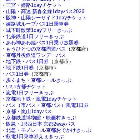
・
三宮・姫路1dayチケット
・
山陽・高速 新春全線1dayパス2026
・
阪神・山陽シーサイド1dayチケット
・
姫路城ループバス1日乗車券
・
城下町散策1dayフリーきっぷ
・
北条鉄道1日フリーきっぷ
・
あわ神あわ姫バス1日乗り放題券
・
もうひとつの京都周遊パス
（京都府）
・
京都丹後鉄道ワンデーパス
・
地下鉄・バス1日券
（京都市）
・
地下鉄1日券
（京都市）
・
バス1日券
（京都市）
・
歩くまち・京都レールきっぷ
・
いい古都チケット
・
嵐電1日フリーきっぷ
・
京都地下鉄・嵐電1dayチケット
・
バス（市バス・京都バス）嵐電1日券
・
京都・嵐山1dayパス
・
京都鉄道博物館・映画村きっぷ
・
阪急・JR西日本 京都2wayパス
・
北急・モノレール京都おでかけきっぷ
・
叡電1日乗車券えぇきっぷ