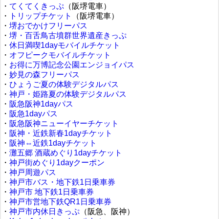
・
てくてくきっぷ
（阪堺電車）
・
トリップチケット
（阪堺電車）
・
堺おでかけフリーパス
・
堺・百舌鳥古墳群世界遺産きっぷ
・
休日満喫1dayモバイルチケット
・
オフピークモバイルチケット
・
お得に万博記念公園エンジョイパス
・
妙見の森フリーパス
・
ひょうご夏の体験デジタルパス
・
神戸・姫路夏の体験デジタルパス
・
阪急阪神1dayパス
・
阪急1dayパス
・
阪急阪神ニューイヤーチケット
・
阪神・近鉄新春1dayチケット
・
阪神⇔近鉄1dayチケット
・
灘五郷 酒蔵めぐり1dayチケット
・
神戸街めぐり1dayクーポン
・
神戸周遊パス
・
神戸市バス・地下鉄1日乗車券
・
神戸市 地下鉄1日乗車券
・
神戸市営地下鉄QR1日乗車券
・
神戸市内休日きっぷ
（阪急、阪神）