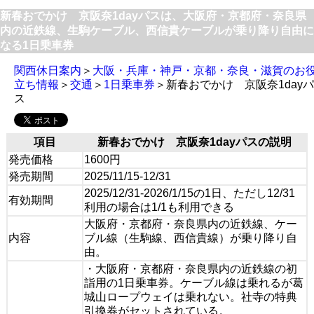
新春おでかけ 京阪奈1dayパスは、大阪府・京都府・奈良県
内の近鉄線、生駒ケーブル、西信貴ケーブルが乗り降り自由に
なる1日乗車券
関西休日案内
＞
大阪・兵庫・神戸・京都・奈良・滋賀のお
立ち情報
＞
交通
＞
1日乗車券
＞新春おでかけ 京阪奈1dayパ
ス
項目
新春おでかけ 京阪奈1dayパスの説明
発売価格
1600円
発売期間
2025/11/15-12/31
2025/12/31-2026/1/15の1日、ただし12/31
有効期間
利用の場合は1/1も利用できる
大阪府・京都府・奈良県内の近鉄線、ケー
内容
ブル線（生駒線、西信貴線）が乗り降り自
由。
・大阪府・京都府・奈良県内の近鉄線の初
詣用の1日乗車券。ケーブル線は乗れるが葛
城山ロープウェイは乗れない。社寺の特典
引換券がセットされている。