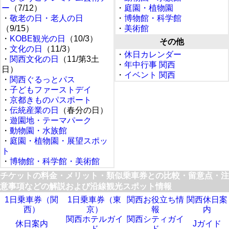
ー
（7/12）
・
庭園・植物園
・
敬老の日・老人の日
・
博物館・科学館
（9/15）
・
美術館
・
KOBE観光の日
（10/3）
その他
・
文化の日
（11/3）
・
休日カレンダー
・
関西文化の日
（11/第3土
・
年中行事 関西
日）
・
イベント 関西
・
関西ぐるっとパス
・
子どもファーストデイ
・
京都きものパスポート
・
伝統産業の日
（春分の日）
・
遊園地・テーマパーク
・
動物園・水族館
・
庭園・植物園・展望スポッ
ト
・
博物館・科学館・美術館
チケットの料金・メリット・類似乗車券との比較・留意点・注
意事項などの解説および沿線観光スポット情報
1日乗車券（関
1日乗車券（東
関西お役立ち情
関西休日案
西）
京）
報
内
関西ホテルガイ
関西シティガイ
休日案内
Jガイド
ド
ド