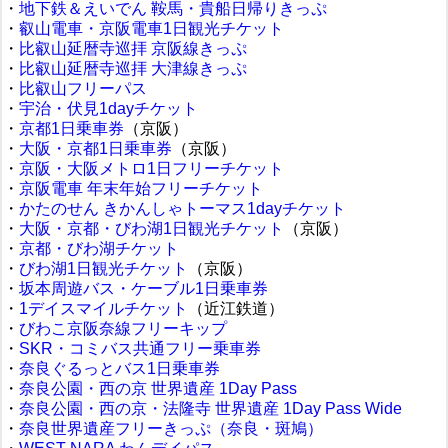
・
地下鉄＆えいでん 鞍馬・貴船日帰りきっぷ
・
叡山電車・京阪電車1日観光チケット
・
比叡山延暦寺巡拝 京阪線きっぷ
・
比叡山延暦寺巡拝 大津線きっぷ
・
比叡山フリーパス
・
宇治・伏見1dayチケット
・
京都1日乗車券
（京阪）
・
大阪・京都1日乗車券
（京阪）
・
京阪・大阪メトロ1日フリーチケット
・
京阪電車 年末年始フリーチケット
・
かたのせん きかんしゃトーマス1dayチケット
・
大阪・京都・びわ湖1日観光チケット
（京阪）
・
京都・びわ湖チケット
・
びわ湖1日観光チケット
（京阪）
・
坂本周遊バス・ケーブル1日乗車券
・
1デイスマイルチケット
（近江鉄道）
・
びわこ京阪奈線フリーキップ
・
SKR・コミバス共通フリー乗車券
・
奈良ぐるっとバス1日乗車券
・
奈良公園・西の京 世界遺産 1Day Pass
・
奈良公園・西の京・法隆寺 世界遺産 1Day Pass Wide
・
奈良世界遺産フリーきっぷ（奈良・斑鳩）