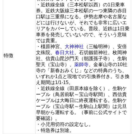
・近鉄線全線（三本松駅以西）の1日乗車
券。近鉄大阪線三本松駅の一つ東隣の赤目
口駅は三重県になる。伊勢志摩や名古屋な
どには行けないが、それでも非常に広いエ
リアをカバーしている。普段、近鉄は1日乗
車券を発売していないので、そういう意味
では貴重。
・橿原神宮、
大神神社
（三輪明神）、安倍
文殊院、
春日大社
、石切劔箭神社、枚岡神
特徴
社、信貴山毘沙門天（朝護孫子寺）、生駒
聖天（宝山寺）、
薬師寺
、金峯山寺の10社
寺の「新春おみくじ」などの特典のうち、
いずれか1点と現地での引換券付き。引き換
え期間は1/1-15。
・近鉄線全線（田原本線を除く）、生駒ケ
ーブル（鳥居前駅～宝山寺駅間）、西信貴
ケーブルは大晦日に終夜運転する。生駒ケ
ーブル（宝山寺駅～生駒山上駅間）は元旦
早朝から運転する。（事前に公式サイトで
要確認）。
・小児用切符の設定なし。
・特急券は別途。