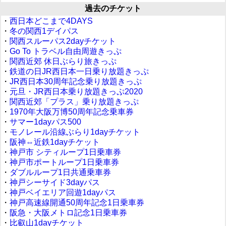
過去のチケット
・
西日本どこまで4DAYS
・
冬の関西1デイパス
・
関西スルーパス2dayチケット
・
Go To トラベル自由周遊きっぷ
・
関西近郊 休日ぶらり旅きっぷ
・
鉄道の日JR西日本一日乗り放題きっぷ
・
JR西日本30周年記念乗り放題きっぷ
・
元旦・JR西日本乗り放題きっぷ2020
・
関西近郊「プラス」乗り放題きっぷ
・
1970年大阪万博50周年記念乗車券
・
サマー1dayパス500
・
モノレール沿線ぶらり1dayチケット
・
阪神⇔近鉄1dayチケット
・
神戸市 シティループ1日乗車券
・
神戸市ポートループ1日乗車券
・
ダブルループ1日共通乗車券
・
神戸シーサイド3dayパス
・
神戸ベイエリア回遊1dayパス
・
神戸高速線開通50周年記念1日乗車券
・
阪急・大阪メトロ記念1日乗車券
・
比叡山1dayチケット