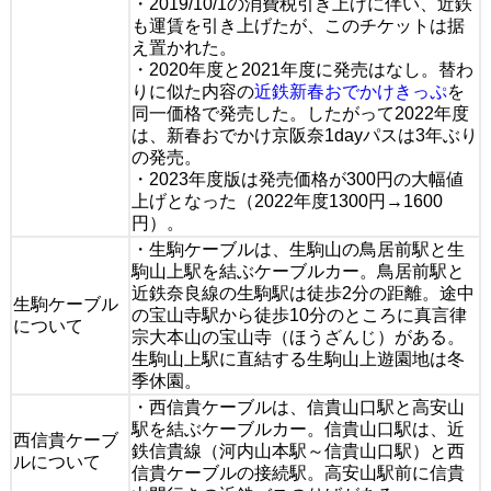
・2019/10/1の消費税引き上げに伴い、近鉄
も運賃を引き上げたが、このチケットは据
え置かれた。
・2020年度と2021年度に発売はなし。替わ
りに似た内容の
近鉄新春おでかけきっぷ
を
同一価格で発売した。したがって2022年度
は、新春おでかけ京阪奈1dayパスは3年ぶり
の発売。
・2023年度版は発売価格が300円の大幅値
上げとなった（2022年度1300円→1600
円）。
・生駒ケーブルは、生駒山の鳥居前駅と生
駒山上駅を結ぶケーブルカー。鳥居前駅と
近鉄奈良線の生駒駅は徒歩2分の距離。途中
生駒ケーブル
の宝山寺駅から徒歩10分のところに真言律
について
宗大本山の宝山寺（ほうざんじ）がある。
生駒山上駅に直結する生駒山上遊園地は冬
季休園。
・西信貴ケーブルは、信貴山口駅と高安山
駅を結ぶケーブルカー。信貴山口駅は、近
西信貴ケーブ
鉄信貴線（河内山本駅～信貴山口駅）と西
ルについて
信貴ケーブルの接続駅。高安山駅前に信貴