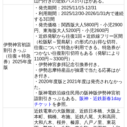
山門行きの近鉄バスのりばがある。
・発売期間：2025/11/15-12/31
・利用期間：2025/12/30-2026/1/31内で連続
する3日間
・発売価格：関西版大人5800円・小児2900
円、東海版大人5200円・小児2600円
・近鉄発駅から往復1回＋近鉄線フリー区間
（松阪駅～賢島駅）の形式のお得な切符。
伊勢神宮初詣
往復について特急が利用できる。特急券が
割引きっぷ
つかない往復割引切符もある（発駅により
（往復＋特急
1100円～3300円）。
券）2025年度
・伊勢神宮参拝記念引換券付き。
版
・伊勢志摩特産品が抽選で当たる応募はが
き付き。
・2020年度版と2021年度は発売されなかっ
た。
・阪神電鉄沿線住民用の阪神版伊勢神宮初
詣割引きっぷもある。
阪神・近鉄新春1day
チケット
を参照。
近鉄電車の大阪難波、近鉄日本橋、大阪上
本町、鶴橋、布施、近鉄八尾、大和高田、
大和八木、桜井、榛原、八戸ノ里、東花