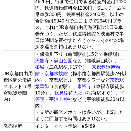
4620円、行きで使用できる特急料金は1420
円。鉄道博物館料金1200円、SLスチーム号
乗車券300円、映画村料金2400円。以上の
合計額は9940円でここまでで2940円プラ
ス。これにJR京都自由周遊区間の1日乗車
券がつく。ただし鉄道博物館と映画村で半
日は時間を費やすだろうから、その他の場
所を巡る余裕はあまりない。
・保津川下り（亀岡駅徒歩5分で乗船場）、
天龍寺
・
嵐山公園
など（嵯峨嵐山駅）、
二
条城
（二条駅徒歩17分）、
京都鉄道博物
JR京都自由周
館
・
京都水族館
（梅小路京都西駅徒歩7分以
遊区間の沿線
内）、京都駅ビル・京都タワーなど
京都駅
スポット（最
繁華街
（京都駅）、
東福寺
（東福寺駅徒歩
寄駅徒歩圏
10分）、
伏見稲荷大社
（稲荷駅すぐ）、
平
内）
等院
・
宇治上神社
など（宇治駅徒歩20分以
内）。
・見所の観光スポットは多いが、上記した
ように回遊する時間はあまりない。
発売場所
インターネット予約「e5489」