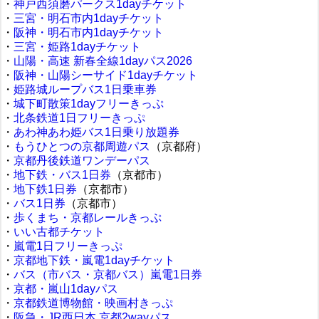
・
神戸西須磨パークス1dayチケット
・
三宮・明石市内1dayチケット
・
阪神・明石市内1dayチケット
・
三宮・姫路1dayチケット
・
山陽・高速 新春全線1dayパス2026
・
阪神・山陽シーサイド1dayチケット
・
姫路城ループバス1日乗車券
・
城下町散策1dayフリーきっぷ
・
北条鉄道1日フリーきっぷ
・
あわ神あわ姫バス1日乗り放題券
・
もうひとつの京都周遊パス
（京都府）
・
京都丹後鉄道ワンデーパス
・
地下鉄・バス1日券
（京都市）
・
地下鉄1日券
（京都市）
・
バス1日券
（京都市）
・
歩くまち・京都レールきっぷ
・
いい古都チケット
・
嵐電1日フリーきっぷ
・
京都地下鉄・嵐電1dayチケット
・
バス（市バス・京都バス）嵐電1日券
・
京都・嵐山1dayパス
・
京都鉄道博物館・映画村きっぷ
・
阪急・JR西日本 京都2wayパス