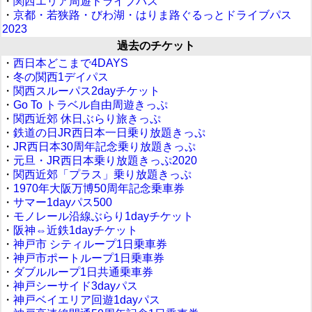
・
関西エリア周遊ドライブパス
・
京都・若狭路・びわ湖・はりま路ぐるっとドライブパス
2023
過去のチケット
・
西日本どこまで4DAYS
・
冬の関西1デイパス
・
関西スルーパス2dayチケット
・
Go To トラベル自由周遊きっぷ
・
関西近郊 休日ぶらり旅きっぷ
・
鉄道の日JR西日本一日乗り放題きっぷ
・
JR西日本30周年記念乗り放題きっぷ
・
元旦・JR西日本乗り放題きっぷ2020
・
関西近郊「プラス」乗り放題きっぷ
・
1970年大阪万博50周年記念乗車券
・
サマー1dayパス500
・
モノレール沿線ぶらり1dayチケット
・
阪神⇔近鉄1dayチケット
・
神戸市 シティループ1日乗車券
・
神戸市ポートループ1日乗車券
・
ダブルループ1日共通乗車券
・
神戸シーサイド3dayパス
・
神戸ベイエリア回遊1dayパス