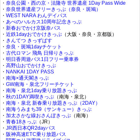
・
奈良公園・西の京・法隆寺 世界遺産 1Day Pass Wide
・
奈良世界遺産フリーきっぷ（奈良・斑鳩）
・
WEST NARA わんデイパス
・
あべのハルカス10周年記念きっぷ
・
新春おでかけ京阪奈パス
・
近鉄1dayおでかけきっぷ
（大阪・奈良・京都版）
・
きんてつ きっずぱす
・
奈良・斑鳩1dayチケット
・
古代ロマン 飛鳥 日帰りきっぷ
・
明日香周遊バス1日フリー乗車券
・
高野山おでかけきっぷ
・
NANKAI 1DAY PASS
・
南海×通天閣きっぷ
・
GW南海・泉北フリーチケット
・
南海・泉北1day乗り放題きっぷ
・
秋の1DAY満喫きっぷ
（南海・泉北）
・
南海・泉北 新春乗り放題きっぷ（2DAY）
・
南海うみまち39（サンキュー）きっぷ
・
加太さかな線おさんぽきっぷ
（南海）
・
青春18きっぷ
（JR）
・
JR西日本QR2dayパス
・
阪神高速ETC乗り放題パス