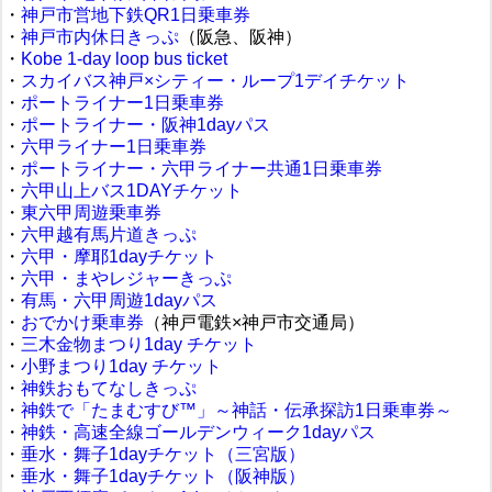
・
神戸市営地下鉄QR1日乗車券
・
神戸市内休日きっぷ
（阪急、阪神）
・
Kobe 1-day loop bus ticket
・
スカイバス神戸×シティー・ループ1デイチケット
・
ポートライナー1日乗車券
・
ポートライナー・阪神1dayパス
・
六甲ライナー1日乗車券
・
ポートライナー・六甲ライナー共通1日乗車券
・
六甲山上バス1DAYチケット
・
東六甲周遊乗車券
・
六甲越有馬片道きっぷ
・
六甲・摩耶1dayチケット
・
六甲・まやレジャーきっぷ
・
有馬・六甲周遊1dayパス
・
おでかけ乗車券
（神戸電鉄×神戸市交通局）
・
三木金物まつり1day チケット
・
小野まつり1day チケット
・
神鉄おもてなしきっぷ
・
神鉄で「たまむすび™」～神話・伝承探訪1日乗車券～
・
神鉄・高速全線ゴールデンウィーク1dayパス
・
垂水・舞子1dayチケット（三宮版）
・
垂水・舞子1dayチケット（阪神版）