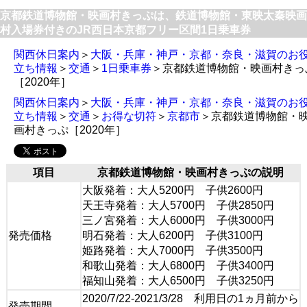
京都鉄道博物館・映画村きっぷは、鉄道博物館・東映太秦映画
村入場券付きのJR西日本京都フリー区間1日乗車券
関西休日案内
＞
大阪・兵庫・神戸・京都・奈良・滋賀のお
立ち情報
＞
交通
＞
1日乗車券
＞京都鉄道博物館・映画村きっ
［2020年］
関西休日案内
＞
大阪・兵庫・神戸・京都・奈良・滋賀のお
立ち情報
＞
交通
＞
お得な切符
＞
京都市
＞京都鉄道博物館・
画村きっぷ［2020年］
項目
京都鉄道博物館・映画村きっぷの説明
大阪発着：大人5200円 子供2600円
天王寺発着：大人5700円 子供2850円
三ノ宮発着：大人6000円 子供3000円
発売価格
明石発着：大人6200円 子供3100円
姫路発着：大人7000円 子供3500円
和歌山発着：大人6800円 子供3400円
福知山発着：大人6500円 子供3250円
2020/7/22-2021/3/28 利用日の1ヵ月前から
発売期間