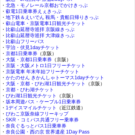
・
北急・モノレール京都おでかけきっぷ
・
叡電1日乗車券えぇきっぷ
・
地下鉄＆えいでん 鞍馬・貴船日帰りきっぷ
・
叡山電車・京阪電車1日観光チケット
・
比叡山延暦寺巡拝 京阪線きっぷ
・
比叡山延暦寺巡拝 大津線きっぷ
・
比叡山フリーパス
・
宇治・伏見1dayチケット
・
京都1日乗車券
（京阪）
・
大阪・京都1日乗車券
（京阪）
・
京阪・大阪メトロ1日フリーチケット
・
京阪電車 年末年始フリーチケット
・
かたのせん きかんしゃトーマス1dayチケット
・
大阪・京都・びわ湖1日観光チケット
（京阪）
・
京都・びわ湖チケット
・
びわ湖1日観光チケット
（京阪）
・
坂本周遊バス・ケーブル1日乗車券
・
1デイスマイルチケット
（近江鉄道）
・
びわこ京阪奈線フリーキップ
・
SKR・コミバス共通フリー乗車券
・
奈良ぐるっとバス1日乗車券
・
奈良公園・西の京 世界遺産 1Day Pass