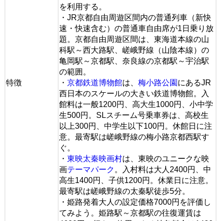
を利用する。
・JR京都自由周遊区間内の普通列車（新快
速・快速含む）の普通車自由席が1日乗り放
題。京都自由周遊区間は、東海道本線の山
科駅～西大路駅、嵯峨野線（山陰本線）の
亀岡駅～京都駅、奈良線の京都駅～宇治駅
の範囲。
特徴
・
京都鉄道博物館
は、
梅小路公園
にあるJR
西日本のスケールの大きい鉄道博物館。入
館料は一般1200円、高大生1000円、小中学
生500円。SLスチーム号乗車券は、高校生
以上300円、中学生以下100円。休館日に注
意。最寄駅は嵯峨野線の梅小路京都西駅す
ぐ。
・
東映太秦映画村
は、東映のユニークな映
画
テーマパーク
。入村料は大人2400円、中
高生1400円、子供1200円。休業日に注意。
最寄駅は嵯峨野線の太秦駅徒歩5分。
・姫路発着大人の設定価格7000円を評価し
てみよう。姫路駅～京都駅の往復運賃は