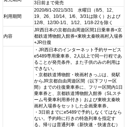
3日前まで発売
2020/8/1-2021/3/31 水曜日（8/5、12、
利用期間
19、26、10/14、1/6、3/31は除く）および
12/8、12/30-1/1、1/12、1/18-22を除く
JR西日本の京都自由周遊区間1日乗車券+京
内容
都鉄道博物館入館券+東映太秦映画村入場券
+JR往復
・JR西日本のインターネット予約サービス
e5489専用乗車券。2人以上で同一行程であ
ることが発売条件。また子供のみの利用は
できない。
・京都鉄道博物館・映画村きっぷは、発駅
からJR京都自由周遊区間（以下フリー区
間）までの往復乗車券に、フリー区間内1日
乗車券と、京都鉄道博物館入館券（SLスチ
ーム号乗車利用券付き）および東映太秦映
画村入場券をセットした企画乗車券。
・3日前までにe5489で予約しなくてはなら
ない。予約時に行きの特急列車を指定す
る。帰りは普通列車（新快速・快速含む）