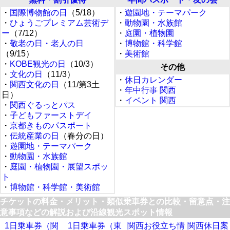
・
国際博物館の日
（5/18）
・
遊園地・テーマパーク
・
ひょうごプレミアム芸術デ
・
動物園・水族館
ー
（7/12）
・
庭園・植物園
・
敬老の日・老人の日
・
博物館・科学館
（9/15）
・
美術館
・
KOBE観光の日
（10/3）
その他
・
文化の日
（11/3）
・
休日カレンダー
・
関西文化の日
（11/第3土
・
年中行事 関西
日）
・
イベント 関西
・
関西ぐるっとパス
・
子どもファーストデイ
・
京都きものパスポート
・
伝統産業の日
（春分の日）
・
遊園地・テーマパーク
・
動物園・水族館
・
庭園・植物園・展望スポッ
ト
・
博物館・科学館・美術館
チケットの料金・メリット・類似乗車券との比較・留意点・注
意事項などの解説および沿線観光スポット情報
1日乗車券（関
1日乗車券（東
関西お役立ち情
関西休日案