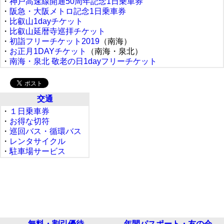
・
神戸高速線開通50周年記念1日乗車券
・
阪急・大阪メトロ記念1日乗車券
・
比叡山1dayチケット
・
比叡山延暦寺巡拝チケット
・
初詣フリーチケット2019
（南海）
・
お正月1DAYチケット
（南海・泉北）
・
南海・泉北 敬老の日1dayフリーチケット
交通
・
１日乗車券
・
お得な切符
・
巡回バス・循環バス
・
レンタサイクル
・
駐車場サービス
無料・割引優待
年間パスポート・友の会