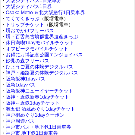
・
大阪シティバス1日乗車券
・
大阪シティパス1日券
・
Osaka Metro ＆北大阪急行1日乗車券
・
てくてくきっぷ
（阪堺電車）
・
トリップチケット
（阪堺電車）
・
堺おでかけフリーパス
・
堺・百舌鳥古墳群世界遺産きっぷ
・
休日満喫1dayモバイルチケット
・
オフピークモバイルチケット
・
お得に万博記念公園エンジョイパス
・
妙見の森フリーパス
・
ひょうご夏の体験デジタルパス
・
神戸・姫路夏の体験デジタルパス
・
阪急阪神1dayパス
・
阪急1dayパス
・
阪急阪神ニューイヤーチケット
・
阪神・近鉄新春1dayチケット
・
阪神⇔近鉄1dayチケット
・
灘五郷 酒蔵めぐり1dayチケット
・
神戸街めぐり1dayクーポン
・
神戸周遊パス
・
神戸市バス・地下鉄1日乗車券
・
神戸市 地下鉄1日乗車券