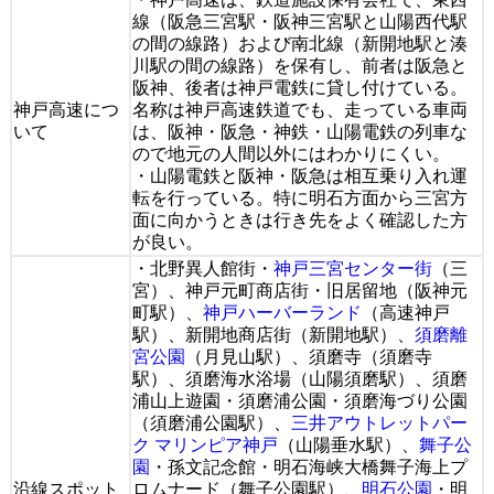
線（阪急三宮駅・阪神三宮駅と山陽西代駅
の間の線路）および南北線（新開地駅と湊
川駅の間の線路）を保有し、前者は阪急と
阪神、後者は神戸電鉄に貸し付けている。
神戸高速につ
名称は神戸高速鉄道でも、走っている車両
いて
は、阪神・阪急・神鉄・山陽電鉄の列車な
ので地元の人間以外にはわかりにくい。
・山陽電鉄と阪神・阪急は相互乗り入れ運
転を行っている。特に明石方面から三宮方
面に向かうときは行き先をよく確認した方
が良い。
・北野異人館街・
神戸三宮センター街
（三
宮）、神戸元町商店街・旧居留地（阪神元
町駅）、
神戸ハーバーランド
（高速神戸
駅）、新開地商店街（新開地駅）、
須磨離
宮公園
（月見山駅）、須磨寺（須磨寺
駅）、須磨海水浴場（山陽須磨駅）、須磨
浦山上遊園・須磨浦公園・須磨海づり公園
（須磨浦公園駅）、
三井アウトレットパー
ク マリンピア神戸
（山陽垂水駅）、
舞子公
園
・孫文記念館・明石海峡大橋舞子海上プ
沿線スポット
ロムナード（舞子公園駅）、
明石公園
・明