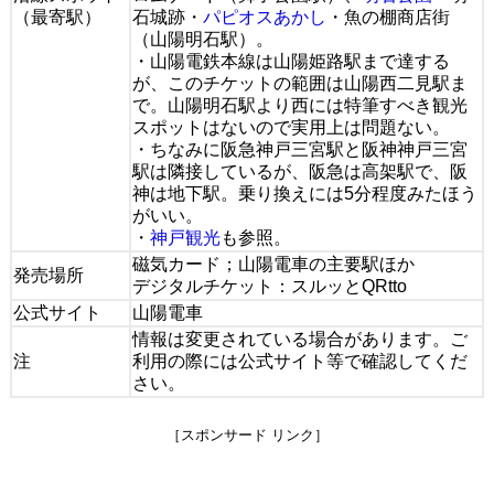
（最寄駅）
石城跡・
パピオスあかし
・魚の棚商店街
（山陽明石駅）。
・山陽電鉄本線は山陽姫路駅まで達する
が、このチケットの範囲は山陽西二見駅ま
で。山陽明石駅より西には特筆すべき観光
スポットはないので実用上は問題ない。
・ちなみに阪急神戸三宮駅と阪神神戸三宮
駅は隣接しているが、阪急は高架駅で、阪
神は地下駅。乗り換えには5分程度みたほう
がいい。
・
神戸観光
も参照。
磁気カード；山陽電車の主要駅ほか
発売場所
デジタルチケット：スルッとQRtto
公式サイト
山陽電車
情報は変更されている場合があります。ご
注
利用の際には公式サイト等で確認してくだ
さい。
［スポンサード リンク］