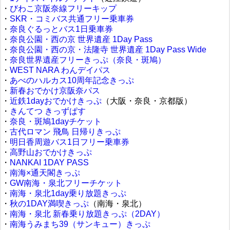
・
びわこ京阪奈線フリーキップ
・
SKR・コミバス共通フリー乗車券
・
奈良ぐるっとバス1日乗車券
・
奈良公園・西の京 世界遺産 1Day Pass
・
奈良公園・西の京・法隆寺 世界遺産 1Day Pass Wide
・
奈良世界遺産フリーきっぷ（奈良・斑鳩）
・
WEST NARA わんデイパス
・
あべのハルカス10周年記念きっぷ
・
新春おでかけ京阪奈パス
・
近鉄1dayおでかけきっぷ
（大阪・奈良・京都版）
・
きんてつ きっずぱす
・
奈良・斑鳩1dayチケット
・
古代ロマン 飛鳥 日帰りきっぷ
・
明日香周遊バス1日フリー乗車券
・
高野山おでかけきっぷ
・
NANKAI 1DAY PASS
・
南海×通天閣きっぷ
・
GW南海・泉北フリーチケット
・
南海・泉北1day乗り放題きっぷ
・
秋の1DAY満喫きっぷ
（南海・泉北）
・
南海・泉北 新春乗り放題きっぷ（2DAY）
・
南海うみまち39（サンキュー）きっぷ