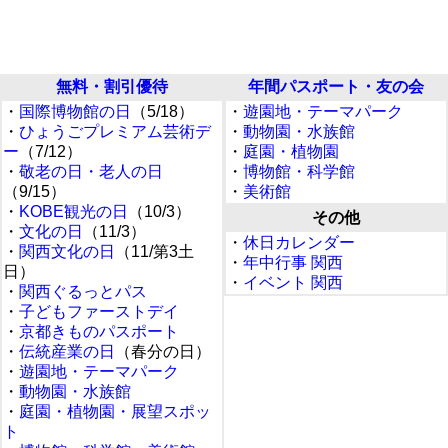
無料・割引優待
年間パスポート・友の会
・
国際博物館の日
（5/18）
・
遊園地・テーマパーク
・
ひょうごプレミアム芸術デ
・
動物園・水族館
ー
（7/12）
・
庭園・植物園
・
敬老の日・老人の日
・
博物館・科学館
（9/15）
・
美術館
・
KOBE観光の日
（10/3）
その他
・
文化の日
（11/3）
・
休日カレンダー
・
関西文化の日
（11/第3土
・
年中行事 関西
日）
・
イベント 関西
・
関西ぐるっとパス
・
子どもファーストデイ
・
京都きものパスポート
・
伝統産業の日
（春分の日）
・
遊園地・テーマパーク
・
動物園・水族館
・
庭園・植物園・展望スポッ
ト