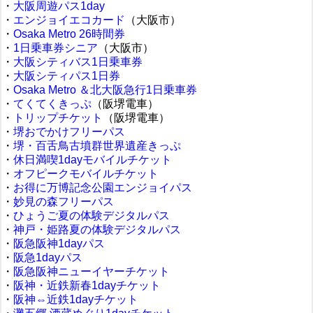
・
大阪周遊パス1day
・
エンジョイエコカード
（大阪市）
・
Osaka Metro 26時間券
・
1日乗車券シニア
（大阪市）
・
大阪シティバス1日乗車券
・
大阪シティパス1日券
・
Osaka Metro ＆北大阪急行1日乗車券
・
てくてくきっぷ
（阪堺電車）
・
トリップチケット
（阪堺電車）
・
堺おでかけフリーパス
・
堺・百舌鳥古墳群世界遺産きっぷ
・
休日満喫1dayモバイルチケット
・
オフピークモバイルチケット
・
お得に万博記念公園エンジョイパス
・
妙見の森フリーパス
・
ひょうご夏の体験デジタルパス
・
神戸・姫路夏の体験デジタルパス
・
阪急阪神1dayパス
・
阪急1dayパス
・
阪急阪神ニューイヤーチケット
・
阪神・近鉄新春1dayチケット
・
阪神⇔近鉄1dayチケット