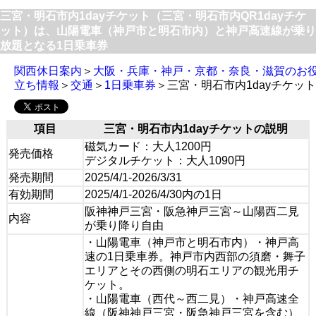
三宮・明石市内1dayチケット（三宮・明石市内QR1dayチケ
ット）は、山陽電車（神戸市と明石市内）と神戸高速線が乗り
放題となる1日乗車券
関西休日案内
＞
大阪・兵庫・神戸・京都・奈良・滋賀のお
立ち情報
＞
交通
＞
1日乗車券
＞三宮・明石市内1dayチケット
項目
三宮・明石市内1dayチケットの説明
磁気カード：大人1200円
発売価格
デジタルチケット：大人1090円
発売期間
2025/4/1-2026/3/31
有効期間
2025/4/1-2026/4/30内の1日
阪神神戸三宮・阪急神戸三宮～山陽西二見
内容
が乗り降り自由
・山陽電車（神戸市と明石市内）・神戸高
速の1日乗車券。神戸市内西部の須磨・舞子
エリアとその西側の明石エリアの観光用チ
ケット。
・山陽電車（西代～西二見）・神戸高速全
線（阪神神戸三宮・阪急神戸三宮を含む）