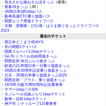
・
加太さかな線おさんぽきっぷ
（南海）
・
青春18きっぷ
（JR）
・
JR西日本QR2dayパス
・
阪神高速ETC乗り放題パス
・
関西エリア周遊ドライブパス
・
京都・若狭路・びわ湖・はりま路ぐるっとドライブパス
2023
過去のチケット
・
西日本どこまで4DAYS
・
冬の関西1デイパス
・
関西スルーパス2dayチケット
・
Go To トラベル自由周遊きっぷ
・
関西近郊 休日ぶらり旅きっぷ
・
鉄道の日JR西日本一日乗り放題きっぷ
・
JR西日本30周年記念乗り放題きっぷ
・
元旦・JR西日本乗り放題きっぷ2020
・
関西近郊「プラス」乗り放題きっぷ
・
1970年大阪万博50周年記念乗車券
・
サマー1dayパス500
・
モノレール沿線ぶらり1dayチケット
・
阪神⇔近鉄1dayチケット
・
神戸市 シティループ1日乗車券