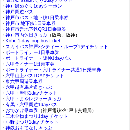
・
灘五郷 酒蔵めぐり1dayチケット
・
神戸街めぐり1dayクーポン
・
神戸周遊パス
・
神戸市バス・地下鉄1日乗車券
・
神戸市 地下鉄1日乗車券
・
神戸市営地下鉄QR1日乗車券
・
神戸市内休日きっぷ
（阪急、阪神）
・
Kobe 1-day loop bus ticket
・
スカイバス神戸×シティー・ループ1デイチケット
・
ポートライナー1日乗車券
・
ポートライナー・阪神1dayパス
・
六甲ライナー1日乗車券
・
ポートライナー・六甲ライナー共通1日乗車券
・
六甲山上バス1DAYチケット
・
東六甲周遊乗車券
・
六甲越有馬片道きっぷ
・
六甲・摩耶1dayチケット
・
六甲・まやレジャーきっぷ
・
有馬・六甲周遊1dayパス
・
おでかけ乗車券
（神戸電鉄×神戸市交通局）
・
三木金物まつり1day チケット
・
小野まつり1day チケット
・
神鉄おもてなしきっぷ