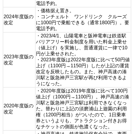
電話予約。
・価格据え置き。
2024年度版の
・コンチェルト ワンドリンク クルーズ
改定
に1000円で乗船できる（通常1800円）。要
電話予約。
・2023/4/1、山陽電車と阪神電車は鉄道駅
バリアフリー料金制度を用いた料金上乗せ
（値上げ）を実施し、普通運賃に一律で10
円が上乗せされた。
2023年度版の
・2023年度版は2022年度版に比べて50円値
改定
上げ（1100円→1150円）したが上記の運賃
改定を反映したもの。また、神戸高速の湊
川駅と阪急神戸三宮駅が再び利用できるよ
うになった。
・2020年度版は2019年度版に比べて100円
値上げ（1000円→1100円）。神戸高速の湊
川駅と阪急神戸三宮駅は利用できなくなっ
2020年度版の
た。替わりに上記の須磨浦山上遊園の利用
改定
権（1200円相当）がついたので、1日乗車
券というよりも、アトラクション付きお得
なチケットの側面が色濃くなった。
・神戸高速は、鉄道施設保有会社で、東西