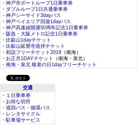
・
神戸市ポートループ1日乗車券
・
ダブルループ1日共通乗車券
・
神戸シーサイド3dayパス
・
神戸ベイエリア回遊1dayパス
・
神戸高速線開通50周年記念1日乗車券
・
阪急・大阪メトロ記念1日乗車券
・
比叡山1dayチケット
・
比叡山延暦寺巡拝チケット
・
初詣フリーチケット2019
（南海）
・
お正月1DAYチケット
（南海・泉北）
・
南海・泉北 敬老の日1dayフリーチケット
交通
・
１日乗車券
・
お得な切符
・
巡回バス・循環バス
・
レンタサイクル
・
駐車場サービス