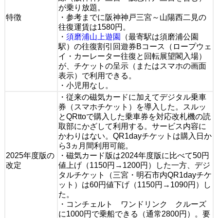
が乗り放題。
特徴
・参考までに阪神神戸三宮～山陽西二見の
往復運賃は1580円。
・
須磨浦山上遊園
（最寄駅は須磨浦公園
駅）の往復割引回遊券Bコース（ロープウェ
イ・カーレーター往復と回転展望閣入場）
が、チケットの呈示（またはスマホの画面
表示）で利用できる。
・小児用なし。
・従来の磁気カードに加えてデジタル乗車
券（スマホチケット）を導入した。スルッ
とQRttoで購入した乗車券を対応改札機の読
取部にかざして利用する。サービス内容に
かわりはない。QR1dayチケットは購入日か
ら3ヵ月間利用可能。
2025年度版の
・磁気カード版は2024年度版に比べて50円
改定
値上げ（1150円→1200円）した一方、デジ
タルチケット（三宮・明石市内QR1dayチケ
ット）は60円値下げ（1150円→1090円）し
た。
・コンチェルト ワンドリンク クルーズ
に1000円で乗船できる（通常2800円）。要