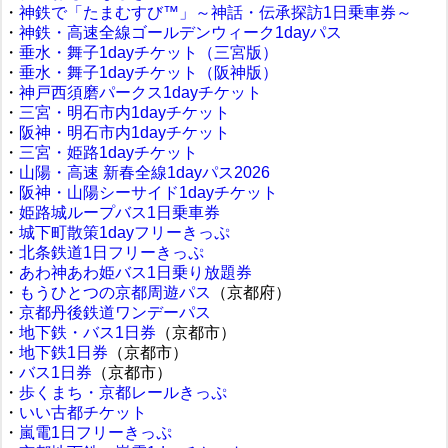
・
神鉄で「たまむすび™」～神話・伝承探訪1日乗車券～
・
神鉄・高速全線ゴールデンウィーク1dayパス
・
垂水・舞子1dayチケット（三宮版）
・
垂水・舞子1dayチケット（阪神版）
・
神戸西須磨パークス1dayチケット
・
三宮・明石市内1dayチケット
・
阪神・明石市内1dayチケット
・
三宮・姫路1dayチケット
・
山陽・高速 新春全線1dayパス2026
・
阪神・山陽シーサイド1dayチケット
・
姫路城ループバス1日乗車券
・
城下町散策1dayフリーきっぷ
・
北条鉄道1日フリーきっぷ
・
あわ神あわ姫バス1日乗り放題券
・
もうひとつの京都周遊パス
（京都府）
・
京都丹後鉄道ワンデーパス
・
地下鉄・バス1日券
（京都市）
・
地下鉄1日券
（京都市）
・
バス1日券
（京都市）
・
歩くまち・京都レールきっぷ
・
いい古都チケット
・
嵐電1日フリーきっぷ