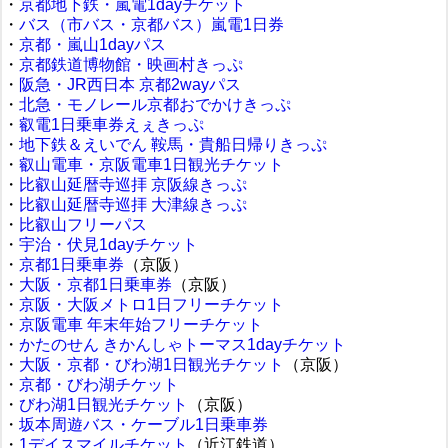
・
京都地下鉄・嵐電1dayチケット
・
バス（市バス・京都バス）嵐電1日券
・
京都・嵐山1dayパス
・
京都鉄道博物館・映画村きっぷ
・
阪急・JR西日本 京都2wayパス
・
北急・モノレール京都おでかけきっぷ
・
叡電1日乗車券えぇきっぷ
・
地下鉄＆えいでん 鞍馬・貴船日帰りきっぷ
・
叡山電車・京阪電車1日観光チケット
・
比叡山延暦寺巡拝 京阪線きっぷ
・
比叡山延暦寺巡拝 大津線きっぷ
・
比叡山フリーパス
・
宇治・伏見1dayチケット
・
京都1日乗車券
（京阪）
・
大阪・京都1日乗車券
（京阪）
・
京阪・大阪メトロ1日フリーチケット
・
京阪電車 年末年始フリーチケット
・
かたのせん きかんしゃトーマス1dayチケット
・
大阪・京都・びわ湖1日観光チケット
（京阪）
・
京都・びわ湖チケット
・
びわ湖1日観光チケット
（京阪）
・
坂本周遊バス・ケーブル1日乗車券
・
1デイスマイルチケット
（近江鉄道）