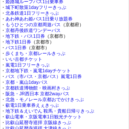
・
姫路城ループバス1日乗車券
・
城下町散策1dayフリーきっぷ
・
北条鉄道1日フリーきっぷ
・
あわ神あわ姫バス1日乗り放題券
・
もうひとつの京都周遊パス
（京都府）
・
京都丹後鉄道ワンデーパス
・
地下鉄・バス1日券
（京都市）
・
地下鉄1日券
（京都市）
・
バス1日券
（京都市）
・
歩くまち・京都レールきっぷ
・
いい古都チケット
・
嵐電1日フリーきっぷ
・
京都地下鉄・嵐電1dayチケット
・
バス（市バス・京都バス）嵐電1日券
・
京都・嵐山1dayパス
・
京都鉄道博物館・映画村きっぷ
・
阪急・JR西日本 京都2wayパス
・
北急・モノレール京都おでかけきっぷ
・
叡電1日乗車券えぇきっぷ
・
地下鉄＆えいでん 鞍馬・貴船日帰りきっぷ
・
叡山電車・京阪電車1日観光チケット
・
比叡山延暦寺巡拝 京阪線きっぷ
・
比叡山延暦寺巡拝 大津線きっぷ