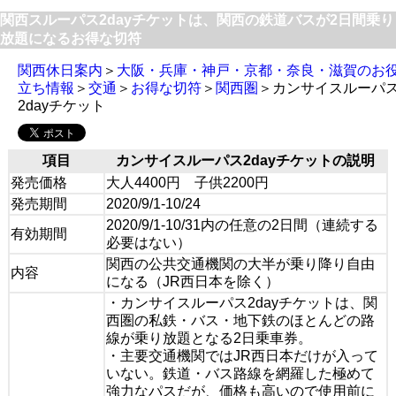
関西スルーパス2dayチケットは、関西の鉄道バスが2日間乗り
放題になるお得な切符
関西休日案内
＞
大阪・兵庫・神戸・京都・奈良・滋賀のお
立ち情報
＞
交通
＞
お得な切符
＞
関西圏
＞カンサイスルーパ
2dayチケット
項目
カンサイスルーパス2dayチケットの説明
発売価格
大人4400円 子供2200円
発売期間
2020/9/1-10/24
2020/9/1-10/31内の任意の2日間（連続する
有効期間
必要はない）
関西の公共交通機関の大半が乗り降り自由
内容
になる（JR西日本を除く）
・カンサイスルーパス2dayチケットは、関
西圏の私鉄・バス・地下鉄のほとんどの路
線が乗り放題となる2日乗車券。
・主要交通機関ではJR西日本だけが入って
いない。鉄道・バス路線を網羅した極めて
強力なパスだが、価格も高いので使用前に