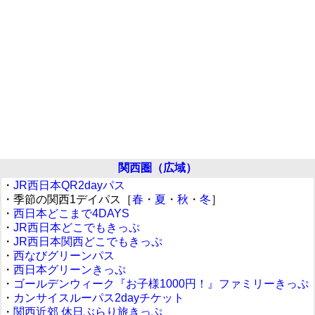
関西圏（広域）
・
JR西日本QR2dayパス
・季節の関西1デイパス［
春
・
夏
・
秋
・
冬
］
・
西日本どこまで4DAYS
・
JR西日本どこでもきっぷ
・
JR西日本関西どこでもきっぷ
・
西なびグリーンパス
・
西日本グリーンきっぷ
・
ゴールデンウィーク『お子様1000円！』ファミリーきっぷ
・
カンサイスルーパス2dayチケット
・
関西近郊 休日ぶらり旅きっぷ