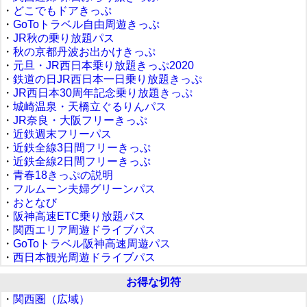
・
どこでもドアきっぷ
・
GoToトラベル自由周遊きっぷ
・
JR秋の乗り放題パス
・
秋の京都丹波お出かけきっぷ
・
元旦・JR西日本乗り放題きっぷ2020
・
鉄道の日JR西日本一日乗り放題きっぷ
・
JR西日本30周年記念乗り放題きっぷ
・
城崎温泉・天橋立ぐるりんパス
・
JR奈良・大阪フリーきっぷ
・
近鉄週末フリーパス
・
近鉄全線3日間フリーきっぷ
・
近鉄全線2日間フリーきっぷ
・
青春18きっぷの説明
・
フルムーン夫婦グリーンパス
・
おとなび
・
阪神高速ETC乗り放題パス
・
関西エリア周遊ドライブパス
・
GoToトラベル阪神高速周遊パス
・
西日本観光周遊ドライブパス
お得な切符
・
関西圏（広域）