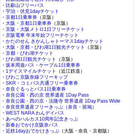
・
比叡山フリーパス
・
宇治・伏見1dayチケット
・
京都1日乗車券
（京阪）
・
大阪・京都1日乗車券
（京阪）
・
京阪・大阪メトロ1日フリーチケット
・
京阪電車 年末年始フリーチケット
・
かたのせん きかんしゃトーマス1dayチケット
・
大阪・京都・びわ湖1日観光チケット
（京阪）
・
京都・びわ湖チケット
・
びわ湖1日観光チケット
（京阪）
・
坂本周遊バス・ケーブル1日乗車券
・
1デイスマイルチケット
（近江鉄道）
・
びわこ京阪奈線フリーキップ
・
SKR・コミバス共通フリー乗車券
・
奈良ぐるっとバス1日乗車券
・
奈良公園・西の京 世界遺産 1Day Pass
・
奈良公園・西の京・法隆寺 世界遺産 1Day Pass Wide
・
奈良世界遺産フリーきっぷ（奈良・斑鳩）
・
WEST NARA わんデイパス
・
あべのハルカス10周年記念きっぷ
・
新春おでかけ京阪奈パス
・
近鉄1dayおでかけきっぷ
（大阪・奈良・京都版）