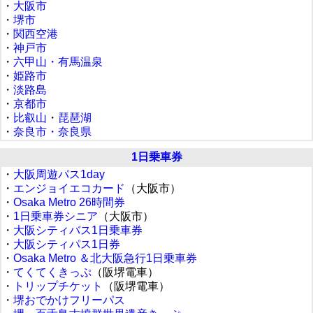
・
大阪市
・
堺市
・
関西空港
・
神戸市
・
六甲山・有馬温泉
・
姫路市
・
淡路島
・
京都市
・
比叡山
・
琵琶湖
・
奈良市・奈良県
1日乗車券
・
大阪周遊パス1day
・
エンジョイエコカード
（大阪市）
・
Osaka Metro 26時間券
・
1日乗車券シニア
（大阪市）
・
大阪シティバス1日乗車券
・
大阪シティパス1日券
・
Osaka Metro ＆北大阪急行1日乗車券
・
てくてくきっぷ
（阪堺電車）
・
トリップチケット
（阪堺電車）
・
堺おでかけフリーパス