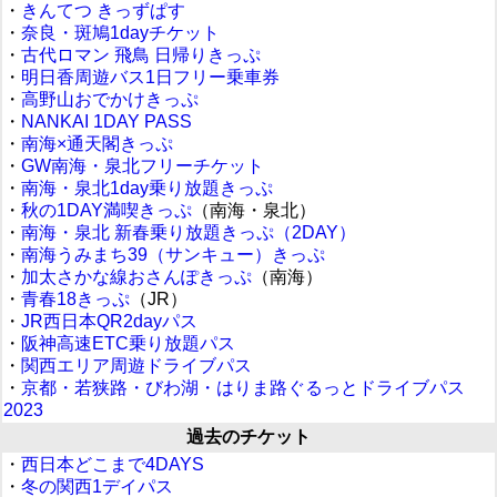
・
きんてつ きっずぱす
・
奈良・斑鳩1dayチケット
・
古代ロマン 飛鳥 日帰りきっぷ
・
明日香周遊バス1日フリー乗車券
・
高野山おでかけきっぷ
・
NANKAI 1DAY PASS
・
南海×通天閣きっぷ
・
GW南海・泉北フリーチケット
・
南海・泉北1day乗り放題きっぷ
・
秋の1DAY満喫きっぷ
（南海・泉北）
・
南海・泉北 新春乗り放題きっぷ（2DAY）
・
南海うみまち39（サンキュー）きっぷ
・
加太さかな線おさんぽきっぷ
（南海）
・
青春18きっぷ
（JR）
・
JR西日本QR2dayパス
・
阪神高速ETC乗り放題パス
・
関西エリア周遊ドライブパス
・
京都・若狭路・びわ湖・はりま路ぐるっとドライブパス
2023
過去のチケット
・
西日本どこまで4DAYS
・
冬の関西1デイパス