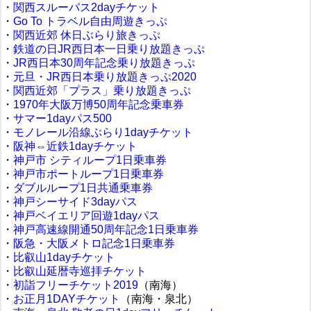
・
関西スルーパス2dayチケット
・
Go To トラベル自由周遊きっぷ
・
関西近郊 休日ぶらり旅きっぷ
・
鉄道の日JR西日本一日乗り放題きっぷ
・
JR西日本30周年記念乗り放題きっぷ
・
元旦・JR西日本乗り放題きっぷ2020
・
関西近郊「プラス」乗り放題きっぷ
・
1970年大阪万博50周年記念乗車券
・
サマー1dayパス500
・
モノレール沿線ぶらり1dayチケット
・
阪神⇔近鉄1dayチケット
・
神戸市 シティループ1日乗車券
・
神戸市ポートループ1日乗車券
・
ダブルループ1日共通乗車券
・
神戸シーサイド3dayパス
・
神戸ベイエリア回遊1dayパス
・
神戸高速線開通50周年記念1日乗車券
・
阪急・大阪メトロ記念1日乗車券
・
比叡山1dayチケット
・
比叡山延暦寺巡拝チケット
・
初詣フリーチケット2019
（南海）
・
お正月1DAYチケット
（南海・泉北）