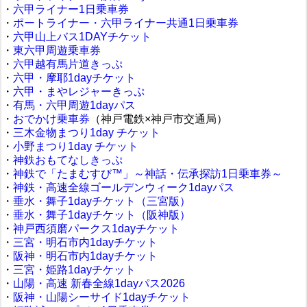
・
六甲ライナー1日乗車券
・
ポートライナー・六甲ライナー共通1日乗車券
・
六甲山上バス1DAYチケット
・
東六甲周遊乗車券
・
六甲越有馬片道きっぷ
・
六甲・摩耶1dayチケット
・
六甲・まやレジャーきっぷ
・
有馬・六甲周遊1dayパス
・
おでかけ乗車券
（神戸電鉄×神戸市交通局）
・
三木金物まつり1day チケット
・
小野まつり1day チケット
・
神鉄おもてなしきっぷ
・
神鉄で「たまむすび™」～神話・伝承探訪1日乗車券～
・
神鉄・高速全線ゴールデンウィーク1dayパス
・
垂水・舞子1dayチケット（三宮版）
・
垂水・舞子1dayチケット（阪神版）
・
神戸西須磨パークス1dayチケット
・
三宮・明石市内1dayチケット
・
阪神・明石市内1dayチケット
・
三宮・姫路1dayチケット
・
山陽・高速 新春全線1dayパス2026
・
阪神・山陽シーサイド1dayチケット