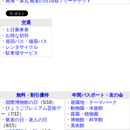
・
南海・泉北 敬老の日1dayフリーチケット
交通
・
１日乗車券
・
お得な切符
・
巡回バス・循環バス
・
レンタサイクル
・
駐車場サービス
無料・割引優待
年間パスポート・友の会
・
国際博物館の日
（5/18）
・
遊園地・テーマパーク
・
ひょうごプレミアム芸術デ
・
動物園・水族館
ー
（7/12）
・
庭園・植物園
・
敬老の日・老人の日
・
博物館・科学館
（9/15）
・
美術館