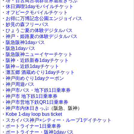
・
堺・百舌鳥古墳群世界遺産きっぷ
・
休日満喫1dayモバイルチケット
・
オフピークモバイルチケット
・
お得に万博記念公園エンジョイパス
・
妙見の森フリーパス
・
ひょうご夏の体験デジタルパス
・
神戸・姫路夏の体験デジタルパス
・
阪急阪神1dayパス
・
阪急1dayパス
・
阪急阪神ニューイヤーチケット
・
阪神・近鉄新春1dayチケット
・
阪神⇔近鉄1dayチケット
・
灘五郷 酒蔵めぐり1dayチケット
・
神戸街めぐり1dayクーポン
・
神戸周遊パス
・
神戸市バス・地下鉄1日乗車券
・
神戸市 地下鉄1日乗車券
・
神戸市営地下鉄QR1日乗車券
・
神戸市内休日きっぷ
（阪急、阪神）
・
Kobe 1-day loop bus ticket
・
スカイバス神戸×シティー・ループ1デイチケット
・
ポートライナー1日乗車券
・
ポートライナー・阪神1dayパス