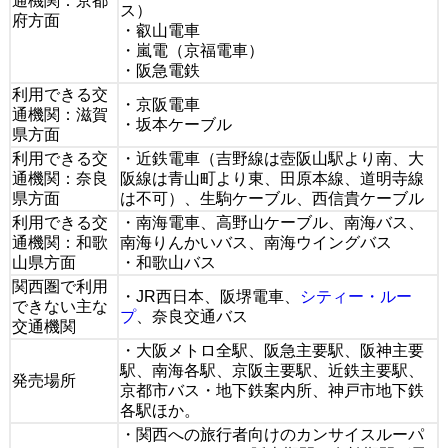
通機関：京都
ス）
府方面
・叡山電車
・嵐電（京福電車）
・阪急電鉄
利用できる交
・京阪電車
通機関：滋賀
・坂本ケーブル
県方面
利用できる交
・近鉄電車（吉野線は壺阪山駅より南、大
通機関：奈良
阪線は青山町より東、田原本線、道明寺線
県方面
は不可）、生駒ケーブル、西信貴ケーブル
利用できる交
・南海電車、高野山ケーブル、南海バス、
通機関：和歌
南海りんかいバス、南海ウイングバス
山県方面
・和歌山バス
関西圏で利用
・JR西日本、阪堺電車、
シティー・ルー
できない主な
プ
、奈良交通バス
交通機関
・大阪メトロ全駅、阪急主要駅、阪神主要
駅、南海各駅、京阪主要駅、近鉄主要駅、
発売場所
京都市バス・地下鉄案内所、神戸市地下鉄
各駅ほか。
・関西への旅行者向けのカンサイスルーパ