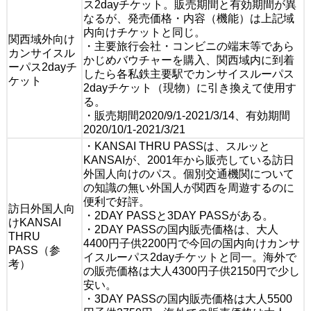
ス2dayチケット。販売期間と有効期間が異
なるが、発売価格・内容（機能）は上記域
内向けチケットと同じ。
関西域外向け
・主要旅行会社・コンビニの端末等であら
カンサイスル
かじめバウチャーを購入、関西域内に到着
ーパス2dayチ
したら各私鉄主要駅でカンサイスルーパス
ケット
2dayチケット（現物）に引き換えて使用す
る。
・販売期間2020/9/1-2021/3/14、有効期間
2020/10/1-2021/3/21
・KANSAI THRU PASSは、スルッと
KANSAIが、2001年から販売している訪日
外国人向けのパス。個別交通機関について
の知識の無い外国人が関西を周遊するのに
便利で好評。
訪日外国人向
・2DAY PASSと3DAY PASSがある。
けKANSAI
・2DAY PASSの国内販売価格は、大人
THRU
4400円子供2200円で今回の国内向けカンサ
PASS（参
イスルーパス2dayチケットと同一。海外で
考）
の販売価格は大人4300円子供2150円で少し
安い。
・3DAY PASSの国内販売価格は大人5500