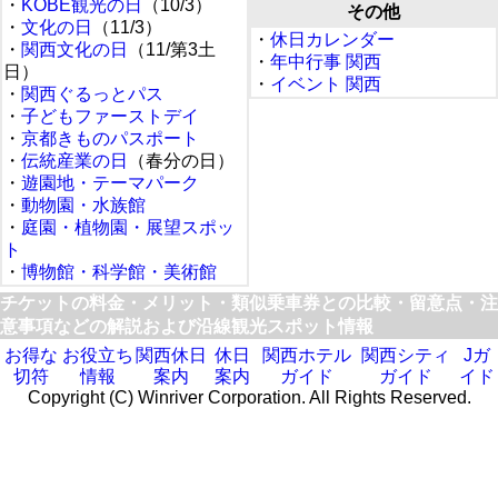
・
KOBE観光の日
（10/3）
その他
・
文化の日
（11/3）
・
休日カレンダー
・
関西文化の日
（11/第3土
・
年中行事 関西
日）
・
イベント 関西
・
関西ぐるっとパス
・
子どもファーストデイ
・
京都きものパスポート
・
伝統産業の日
（春分の日）
・
遊園地・テーマパーク
・
動物園・水族館
・
庭園・植物園・展望スポッ
ト
・
博物館・科学館・美術館
チケットの料金・メリット・類似乗車券との比較・留意点・注
意事項などの解説および沿線観光スポット情報
お得な
お役立ち
関西休日
休日
関西ホテル
関西シティ
Jガ
切符
情報
案内
案内
ガイド
ガイド
イド
Copyright (C) Winriver Corporation. All Rights Reserved.